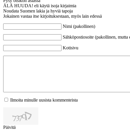
Pysy otsikon asiassa
ÄLÄ HUUDA! eli käytä isoja kirjaimia
Noudata Suomen lakia ja hyviä tapoja
Jokainen vastaa itse kirjoituksestaan, myös lain edessä
Nimi (pakollinen)
Sähköpostiosoite (pakollinen, mutta e
Kotisivu
Ilmoita minulle uusista kommenteista
Päivitä