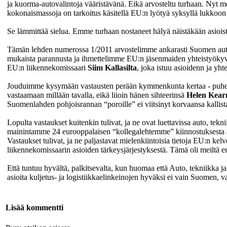
ja kuorma-autovalintoja vääristävänä. Eikä arvosteltu turhaan. Nyt mei
kokonaismassoja on tarkoitus käsitellä EU:n lyötyä syksyllä lukkoon t
Se lämmittää sielua. Emme turhaan nostaneet hälyä näistäkään asioista
Tämän lehden numerossa 1/2011 arvostelimme ankarasti Suomen auto
mukaista parannusta ja ihmettelimme EU:n jäsenmaiden yhteistyöky
EU:n liikennekomissaari
Siim Kallasilta
, joka istuu asioidenn ja yht
Jouduimme kysymään vastausten perään kymmenkunta kertaa - puhelimi
vastaamaan millään tavalla, eikä liioin hänen sihteerinsä
Helen Kear
Suomenlahden pohjoisrannan “poroille” ei viitsinyt korvaansa kallist
Lopulta vastaukset kuitenkin tulivat, ja ne ovat luettavissa auto, tekni
mainintamme 24 eurooppalaisen “kollegalehtemme” kiinnostuksesta as
Vastaukset tulivat, ja ne paljastavat mielenkiintoisia tietoja EU:n kel
liikennekomissaarin asioiden tärkeysjärjestyksestä. Tämä oli meiltä e
Että tuntuu hyvältä, palkitsevalta, kun huomaa että Auto, tekniikka j
asioita kuljetus- ja logistiikkaelinkeinojen hyväksi ei vain Suomen, 
Lisää kommentti