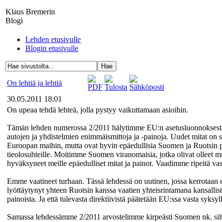
Klaus Bremerin
Blogi
Lehden etusivulle
Blogin etusivulle
On lehtiä ja lehtiä
30.05.2011 18:01
On upeaa tehdä lehteä, jolla pystyy vaikuttamaan asioihin.
Tämän lehden numerossa 2/2011 hälytimme EU:n asetusluonnoksesta,
autojen ja yhdistelmien enimmäismittoja ja -painoja. Uudet mitat on so
Euroopan maihin, mutta ovat hyvin epäedullisia Suomen ja Ruotsin pitk
tieolosuhteille. Moitimme Suomen viranomaisia, jotka olivat olleet m
hyväksyneet meille epäedulliset mitat ja painot. Vaadimme ripeitä vas
Emme vaatineet turhaan. Tässä lehdessä on uutinen, jossa kerrotaa
lyöttäytynyt yhteen Ruotsin kanssa vaatien yhteisrintamana kansallis
painoista. Ja että tulevasta direktiivistä päätetään EU:ssa vasta syksy
Samassa lehdessämme 2/2011 arvostelimme kirpeästi Suomen nk. sil