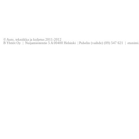
© Auto, tekniikka ja kuljetus 2011-2012
B Yhtiöt Oy | Nuijamiestentie 5 A 00400 Helsinki | Puhelin (vaihde) (09) 547 621 | etunim