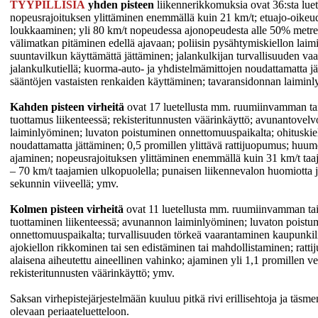
TYYPILLISIÄ
yhden pisteen
liikennerikkomuksia ovat 36:sta lue
nopeusrajoituksen ylittäminen enemmällä kuin 21 km/t; etuajo-oikeu
loukkaaminen; yli 80 km/t nopeudessa ajonopeudesta alle 50% metre
välimatkan pitäminen edellä ajavaan; poliisin pysähtymiskiellon lai
suuntavilkun käyttämättä jättäminen; jalankulkijan turvallisuuden va
jalankulkutiellä; kuorma-auto- ja yhdistelmämittojen noudattamatta j
sääntöjen vastaisten renkaiden käyttäminen; tavaransidonnan laimin
Kahden pisteen virheitä
ovat 17 luetellusta mm. ruumiinvamman t
tuottamus liikenteessä; rekisteritunnusten väärinkäyttö; avunantovelv
laiminlyöminen; luvaton poistuminen onnettomuuspaikalta; ohituskie
noudattamatta jättäminen; 0,5 promillen ylittävä rattijuopumus; huum
ajaminen; nopeusrajoituksen ylittäminen enemmällä kuin 31 km/t taaj
– 70 km/t taajamien ulkopuolella; punaisen liikennevalon huomiotta j
sekunnin viiveellä; ymv.
Kolmen pisteen virheitä
ovat 11 luetellusta mm. ruumiinvamman ta
tuottaminen liikenteessä; avunannon laiminlyöminen; luvaton poistu
onnettomuuspaikalta; turvallisuuden törkeä vaarantaminen kaupunkili
ajokiellon rikkominen tai sen edistäminen tai mahdollistaminen; rat
alaisena aiheutettu aineellinen vahinko; ajaminen yli 1,1 promillen ve
rekisteritunnusten väärinkäyttö; ymv.
Saksan virhepistejärjestelmään kuuluu pitkä rivi erillisehtoja ja täsme
olevaan periaateluetteloon.