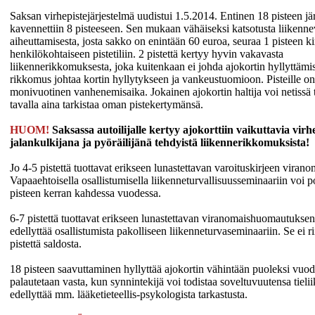
Saksan virhepistejärjestelmä uudistui 1.5.2014. Entinen 18 pisteen jä
kavennettiin 8 pisteeseen. Sen mukaan vähäiseksi katsotusta liikenn
aiheuttamisesta, josta sakko on enintään 60 euroa, seuraa 1 pisteen ki
henkilökohtaiseen pistetiliin. 2 pistettä kertyy hyvin vakavasta
liikennerikkomuksesta, joka kuitenkaan ei johda ajokortin hyllyttämis
rikkomus johtaa kortin hyllytykseen ja vankeustuomioon. Pisteille o
monivuotinen vanhenemisaika. Jokainen ajokortin haltija voi netissä 
tavalla aina tarkistaa oman pistekertymänsä.
HUOM!
Saksassa autoilijalle kertyy ajokorttiin vaikuttavia virh
jalankulkijana ja pyöräilijänä tehdyistä liikennerikkomuksista!
Jo 4-5 pistettä tuottavat erikseen lunastettavan varoituskirjeen virano
Vapaaehtoisella osallistumisella liikenneturvallisuusseminaariin voi 
pisteen kerran kahdessa vuodessa.
6-7 pistettä tuottavat erikseen lunastettavan viranomaishuomautuksen
edellyttää osallistumista pakolliseen liikenneturvaseminaariin. Se ei r
pistettä saldosta.
18 pisteen saavuttaminen hyllyttää ajokortin vähintään puoleksi vuod
palautetaan vasta, kun synnintekijä voi todistaa soveltuvuutensa tieli
edellyttää mm. lääketieteellis-psykologista tarkastusta.