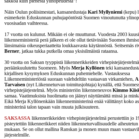
sakkoa kuin pienestä ylinopeudesta”!
Näin Oulun poliisimestari, kansanedustaja
Kari Myllyniemi
(kepu) l
esimerkein Eduskunnan puhujapöntöstä Suomen vinoutunutta ylinope
vuosisadan vaihteessa.
17 vuotta on kulunut. Mikään ei ole muuttunut. Vuodesta 2003 kuusi
liikenneministeriä perä jälkeen ei ole ollut tietävinään Suomen ihmiso
länsimaisia oikeusperiaatteita loukkaavasta käytännöstä. Seitsemäs riv
Berner
, jatkaa tukka putkella omaa yksisilmäistä rataansa.
30 vuotta on Saksan tyyppistä liikennerikkeiden virhepistejärjestelm
peräänkuulutettu Suomeen. Myös
Merja Kyllönen
teki kansanedusta
kirjallisen kysymyksen Eduskunnan puhemiehelle. Vastauksessa
Liikenneministeriöstä suoraan valehdeltiin vastaavan virkamiehen,
A
Tarvaisen
(nyt Liikenneturvan toimitusjohtaja) kynällä, että Suomes
virhepistejärjestelmä. Myös ministeriön liikenneneuvos
Kimmo Kiis
samaa. Vaatimuksista huolimatta on jäänyt näyttämättä missä ja mink
Eikä Merja Kyllönenkään liikenneministerinä enää välittänyt koko asi
ministerinä talon tapaan vain muuta julkisuuteen.
SAKSASSA
liikennerikkeiden virhepistejärjestelmä perustettiin jo 1
pisteytettiin liikennerikkeet niiden liikenneturvallisuudelle aiheutetu
mukaan. Se on ollut mallina Ranskan ja monen muun maan vastaavil
järjestelmille.