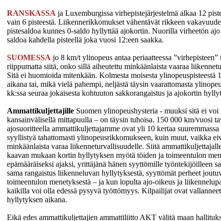
RANSKASSA
ja Luxemburgissa virhepistejärjestelmä alkaa 12 piste
vain 6 pisteestä. Liikennerikkomukset vähentävät rikkeen vakavuu
pistesaldoa kunnes 0-saldo hyllyttää ajokortin. Nuorilla virheetön ajo
saldoa kahdella pisteellä joka vuosi 12:een saakka.
SUOMESSA
jo 8 km/t ylinopeus antaa periaatteessa ”virhepisteen” 
riippumatta siitä, onko sillä aiheutettu minkäänlaista vaaraa liikennetu
Sitä ei huomioida mitenkään. Kolmesta moisesta ylinopeuspisteestä
aikana tai, mikä vielä pahempi, neljästä täysin vaarattomasta ylinope
kk:ssa seuraa jokaisesta kohtuuton sakkorangaistus ja ajokortin hylly
Ammattikuljettajille
Suomen ylinopeushysteria - muuksi sitä ei voi 
kansainvälisellä mittapuulla – on täysin tuhoisa. 150 000 km/vuosi tav
ajosuoritteella ammattikuljettajamme ovat yli 10 kertaa suuremmassa
syyllistyä tahattomasti ylinopeusrikkomukseen, kuin muut, vaikka eiv
minkäänlaista varaa liikenneturvallisuudelle. Siitä ammattikuljettajall
kaavan mukaan kortin hyllytyksen myötä töiden ja toimeentulon men
epämääräiseksi ajaksi, yrittäjänä hänen syyttömille työntekijöilleen sa
sama rangaistus liikenneluvan hyllytyksestä, syyttömät perheet joutu
toimeentulon menetyksestä – ja kun lopulta ajo-oikeus ja liikennelup
kaikilla voi olla edessä pysyvä työttömyys. Kilpailijat ovat vallanneet
hyllytyksen aikana.
Eikä edes ammattikuljettajien ammattiliitto AKT välitä maan hallituks