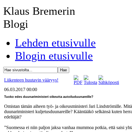
Klaus Bremerin
Blogi
Lehden etusivulle
Blogin etusivulle
Liikenteen huutavin vääryys!
06.03.2017 00:00
Tuoko edes duunariministeri oikeutta autoiluduunareille?
Omistan tämän aiheen työ- ja oikeusministeri Jari Lindströmille. Mitä
duunariministeri kuljetusduunareille? Kääntääkö selkänsä kuten herra
edeltäjät?
”Suomessa ei niin paljon jaksa vanhaa mummoa potkia, että saisi yht