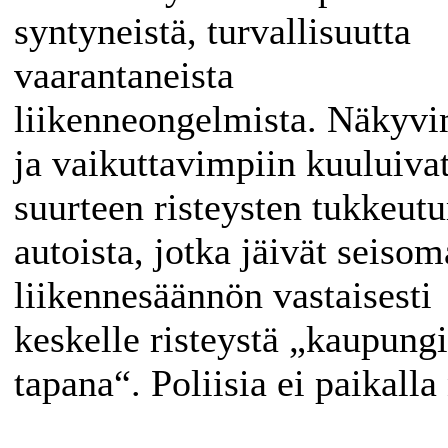
syntyneistä, turvallisuutta
vaarantaneista
liikenneongelmista. Näkyvi
ja vaikuttavimpiin kuuluiva
suurteen risteysten tukkeut
autoista, jotka jäivät seiso
liikennesäännön vastaisesti
keskelle risteystä „kaupung
tapana“. Poliisia ei paikalla