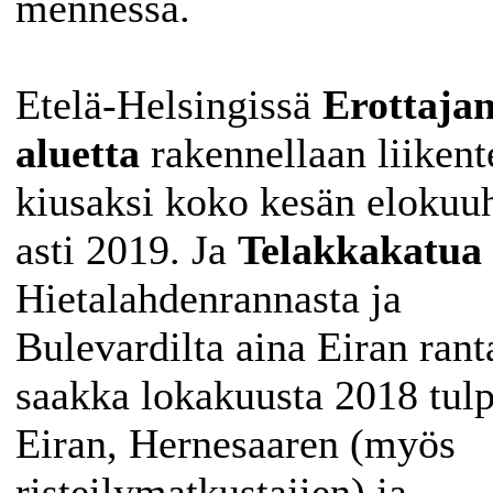
mennessä.
Etelä-Helsingissä
Erottaja
aluetta
rakennellaan liikent
kiusaksi koko kesän elokuu
asti 2019. Ja
Telakkakatua
Hietalahdenrannasta ja
Bulevardilta aina Eiran rant
saakka lokakuusta 2018 tul
Eiran, Hernesaaren (myös
risteilymatkustajien) ja