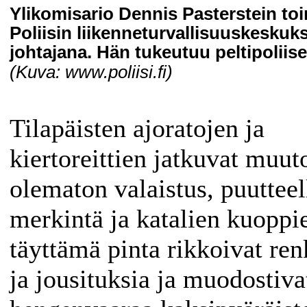
Ylikomisario Dennis Pasterstein toi
Poliisin liikenneturvallisuuskeskuk
johtajana. Hän tukeutuu peltipoliise
(Kuva: www.poliisi.fi)
Tilapäisten ajoratojen ja
kiertoreittien jatkuvat muut
olematon valaistus, puutteel
merkintä ja katalien kuoppi
täyttämä pinta rikkoivat ren
ja jousituksia ja muodostiva