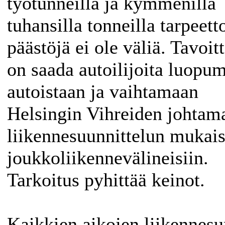
työtunneilla ja kymmenillä
tuhansilla tonneilla tarpeet
päästöjä ei ole väliä. Tavoit
on saada autoilijoita luopu
autoistaan ja vaihtamaan
Helsingin Vihreiden johtam
liikennesuunnittelun mukais
joukkoliikennevälineisiin.
Tarkoitus pyhittää keinot.
Kaikkien aikojen liikennes