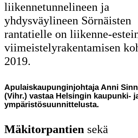
liikennetunnelineen ja
yhdysväylineen Sörnäisten
rantatielle on liikenne-estei
viimeistelyrakentamisen ko
2019.
Apulaiskaupunginjohtaja Anni Sin
(Vihr.) vastaa Helsingin kaupunki- j
ympäristösuunnittelusta.
Mäkitorpantien
sekä