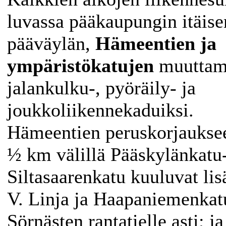
luvassa pääkaupungin itäise
pääväylän,
Hämeentien ja
ympäristökatujen
muuttam
jalankulku-, pyöräily- ja
joukkoliikennekaduiksi.
Hämeentien peruskorjaukse
½ km välillä Pääskylänkatu
Siltasaarenkatu kuuluvat lis
V. Linja ja Haapaniemenkat
Sörnästen rantatielle asti; ja