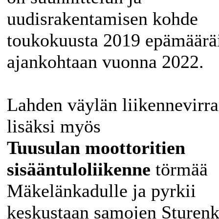
uudisrakentamisen kohde
toukokuusta 2019 epämäärä
ajankohtaan vuonna 2022.
Lahden väylän liikennevirr
lisäksi myös
Tuusulan
moottoritien
sisääntuloliikenne
törmää
Mäkelänkadulle ja pyrkii
keskustaan samojen Sturen