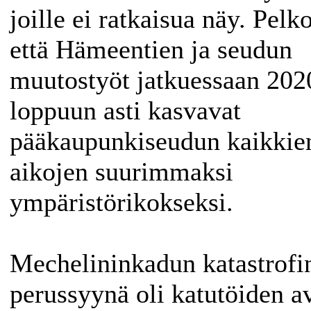
joille ei ratkaisua näy. Pelk
että Hämeentien ja seudun
muutostyöt jatkuessaan 202
loppuun asti kasvavat
pääkaupunkiseudun kaikkie
aikojen suurimmaksi
ympäristörikokseksi.
Mechelininkadun katastrofi
perussyynä oli katutöiden a