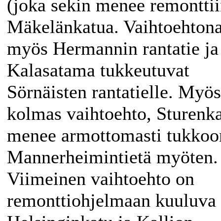
(joka sekin menee remonttii
Mäkelänkatua. Vaihtoehton
myös Hermannin rantatie ja
Kalasatama tukkeutuvat
Sörnäisten rantatielle. Myös
kolmas vaihtoehto, Sturenk
menee armottomasti tukkoo
Mannerheimintietä myöten.
Viimeinen vaihtoehto on
remonttiohjelmaan kuuluva