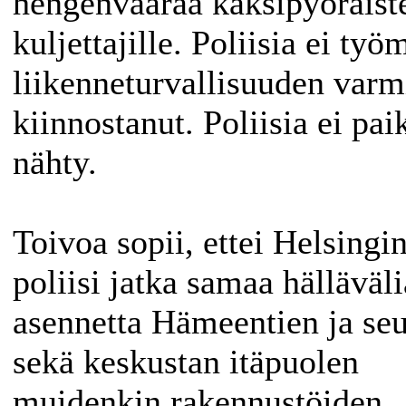
hengenvaaraa kaksipyöräist
kuljettajille. Poliisia ei ty
liikenneturvallisuuden varm
kiinnostanut. Poliisia ei pai
nähty.
Toivoa sopii, ettei Helsingi
poliisi jatka samaa hälläväli
asennetta Hämeentien ja se
sekä keskustan itäpuolen
muidenkin rakennustöiden