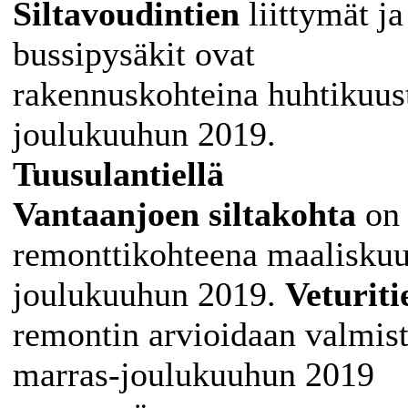
Siltavoudintien
liittymät ja
bussipysäkit ovat
rakennuskohteina huhtikuus
joulukuuhun 2019.
Tuusulantiellä
Vantaanjoen
siltakohta
on
remonttikohteena maaliskuu
joulukuuhun 2019.
Veturiti
remontin arvioidaan valmis
marras-joulukuuhun 2019