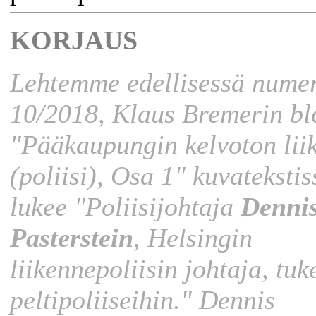
KORJAUS
Lehtemme edellisessä numer
10/2018, Klaus Bremerin bl
"Pääkaupungin kelvoton lii
(poliisi), Osa 1" kuvatekstis
lukee "Poliisijohtaja
Denni
Pasterstein
, Helsingin
liikennepoliisin johtaja, tu
peltipoliiseihin." Dennis