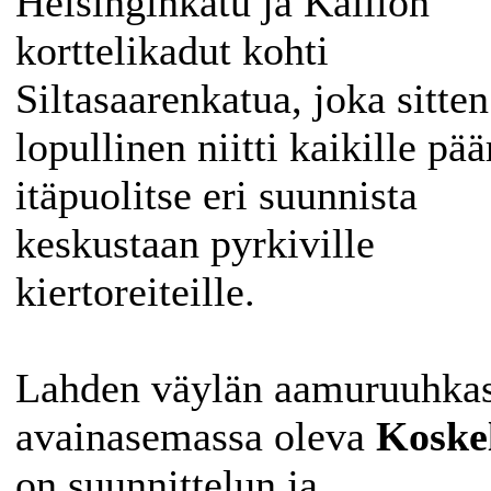
Helsinginkatu ja Kallion
korttelikadut kohti
Siltasaarenkatua, joka sitte
lopullinen niitti kaikille pä
itäpuolitse eri suunnista
keskustaan pyrkiville
kiertoreiteille.
Lahden väylän aamuruuhka
avainasemassa oleva
Koske
on suunnittelun ja