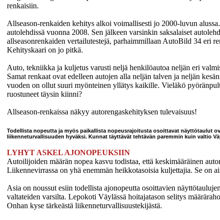
renkaisiin.
Allseason-renkaiden kehitys alkoi voimallisesti jo 2000-luvun alussa.
autolehdissä vuonna 2008. Sen jälkeen varsinkin saksalaiset autolehde
allseasonrenkaiden vertailutestejä, parhaimmillaan AutoBild 34 eri re
Kehityskaari on jo pitkä.
Auto, tekniikka ja kuljetus varusti neljä henkilöautoa neljän eri valmi
Samat renkaat ovat edelleen autojen alla neljän talven ja neljän kesä
vuoden on ollut suuri myönteinen yllätys kaikille. Vieläkö pyöränpulti
ruostuneet täysin kiinni?
Allseason-renkaissa näkyy autorengaskehityksen tulevaisuus!
Todellista nopeutta ja myös paikallista nopeusrajoitusta osoittavat näyttötaulut o
liikenneturvallisuuden hyväksi. Kunnat täyttävät tehtävän paremmin kuin valtio Vä
LYHYT ASKEL AJONOPEUKSIIN
Autoilijoiden määrän nopea kasvu todistaa, että keskimääräinen auton
Liikennevirrassa on yhä enemmän heikkotasoisia kuljettajia. Se on a
Asia on noussut esiin todellista ajonopeutta osoittavien näyttötaulu
valtateiden varsilta. Lepokoti Väylässä hoitajatason selitys määräraho
Onhan kyse tärkeästä liikenneturvallisuustekijästä.