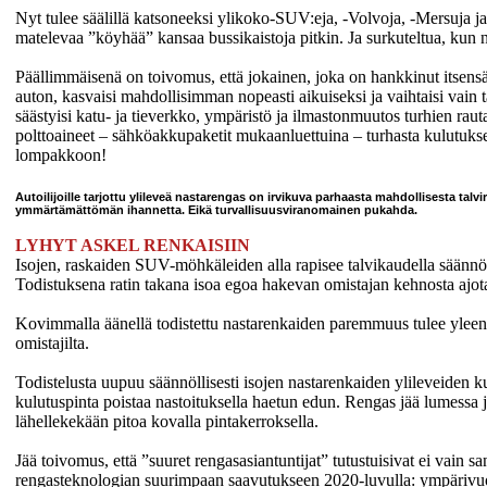
Nyt tulee säälillä katsoneeksi ylikoko-SUV:eja, -Volvoja, -Mersuja j
matelevaa ”köyhää” kansaa bussikaistoja pitkin. Ja surkuteltua, kun ne
Päällimmäisenä on toivomus, että jokainen, joka on hankkinut itsensä
auton, kasvaisi mahdollisimman nopeasti aikuiseksi ja vaihtaisi vain 
säästyisi katu- ja tieverkko, ympäristö ja ilmastonmuutos turhien rauta
polttoaineet – sähköakkupaketit mukaanluettuina – turhasta kulutukse
lompakkoon!
Autoilijoille tarjottu ylileveä nastarengas on irvikuva parhaasta mahdollisesta tal
ymmärtämättömän ihannetta. Eikä turvallisuusviranomainen pukahda.
LYHYT ASKEL RENKAISIIN
Isojen, raskaiden SUV-möhkäleiden alla rapisee talvikaudella säännölli
Todistuksena ratin takana isoa egoa hakevan omistajan kehnosta ajotai
Kovimmalla äänellä todistettu nastarenkaiden paremmuus tulee yleen
omistajilta.
Todistelusta uupuu säännöllisesti isojen nastarenkaiden ylileveiden k
kulutuspinta poistaa nastoituksella haetun edun. Rengas jää lumessa 
lähellekekään pitoa kovalla pintakerroksella.
Jää toivomus, että ”suuret rengasasiantuntijat” tutustuisivat ei vain s
rengasteknologian suurimpaan saavutukseen 2020-luvulla: ympärivuot