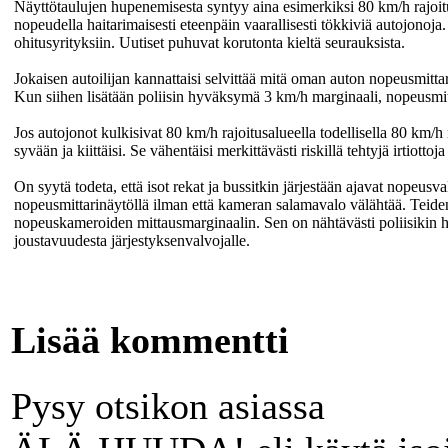
Näyttötaulujen hupenemisesta syntyy aina esimerkiksi 80 km/h rajoitu
nopeudella haitarimaisesti eteenpäin vaarallisesti tökkiviä autojonoj
ohitusyrityksiin. Uutiset puhuvat korutonta kieltä seurauksista.
Jokaisen autoilijan kannattaisi selvittää mitä oman auton nopeusmitta
Kun siihen lisätään poliisin hyväksymä 3 km/h marginaali, nopeusmit
Jos autojonot kulkisivat 80 km/h rajoitusalueella todellisella 80 km/h
syvään ja kiittäisi. Se vähentäisi merkittävästi riskillä tehtyjä irtiottoja
On syytä todeta, että isot rekat ja bussitkin järjestään ajavat nopeu
nopeusmittarinäytöllä ilman että kameran salamavalo välähtää. Teide
nopeuskameroiden mittausmarginaalin. Sen on nähtävästi poliisikin h
joustavuudesta järjestyksenvalvojalle.
Lisää kommentti
Pysy otsikon asiassa