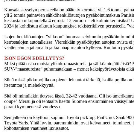
Kansalaiskyselyn perusteella on päätetty korottaa yli 1,6 tonnia pain
yli 2 tonnia painavien sähköhenkilöautojen pysäköintimaksua Pariisi
keskustan ulkopuolella 4 eurosta 12 euroon – eli kolminkertaisiksi! 
2024 ja kohdistuu alkuun kaupungissa rekisterikilven perusteella ”vie
Isojen henkilöautojen ”ylikoon” huomaa selvimmin pysäköintiruuduiss
kerrostalojen autotalleissa. Vierekkäin pysäköityjen autojen ovista ei
vaatteitaan ja jättämättä jälkiä naapuriauton kylkeen. Ruutuun pysä
ISON EGON EDELLYTYS?
Miksi pitää ostaa moisia ylikoko-maastureita ja sähköautojättiläisiä? M
SUV-”maastureista” puhumattakaan – monet kaksipyörävetoisia eikä 
Siinä missä pikkupojilla on pienet leluautot tärkeitä, isoilla pojilla on
itsetuntoa ja miehekkyyttä.
Sitä oli minullakin tietyssä iässä, 32-42 vuotiaana. Oli iso amerikanr
coupe’-Mersu ja oli tehtaalta haettu Suomen ensimmäinen viisisylin
parani kymmenessä vuodessa.
Sen jälkeen on käyttöön sopinut Toyota pick-up, Fiat Uno, Saab 900
Toyota Yaris. Yhtä hyvin, paremminkin, ovat kelvanneet, toimineet,
kohottamisen vaatineet luxusautot.