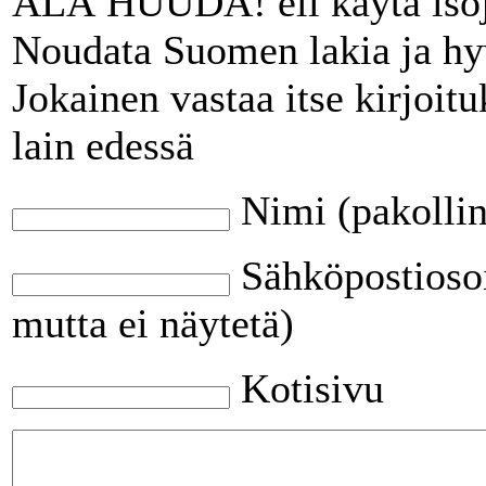
ÄLÄ HUUDA! eli käytä isoj
Noudata Suomen lakia ja hy
Jokainen vastaa itse kirjoit
lain edessä
Nimi (pakolli
Sähköpostiosoi
mutta ei näytetä)
Kotisivu