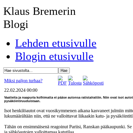
Klaus Bremerin
Blogi
Lehden etusivulle
Blogin etusivulle
Miksi paljon turhaa?
22.02.2024 00:00
Vaatteita ja naapuria kolhimatta ei pääse autonsa ratista/rattiin. Niin ovat isot au
pysäköintiruuduistaan.
Isot henkilöautot ovat vuosikymmenen aikana kasvaneet julmiin mitto
lukumäärältään niin, että ne valloittavat liikaakin katu- ja pysäköintiti
Tähän on ensimmäisenä reagoinut Pariisi, Ranskan pääkaupunki. Se
ja sähköautojen valloittamaa katutilaa.