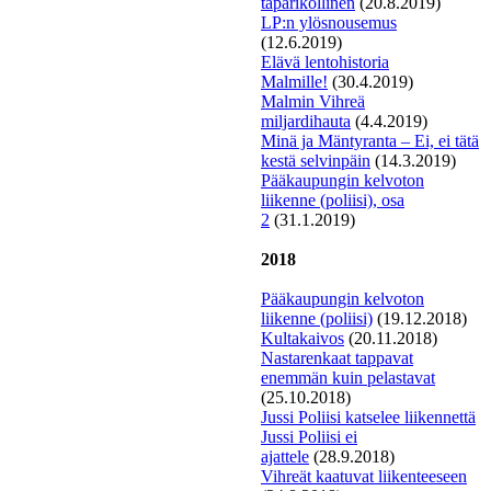
taparikollinen
(20.8.2019)
LP:n ylösnousemus
(12.6.2019)
E
lävä lentohistoria
Malmille!
(30.4.2019)
Malmin Vihreä
miljardihauta
(4.4.2019)
Minä ja Mäntyranta – Ei, ei tätä
kestä selvinpäin
(14.3.2019)
Pääkaupungin kelvoton
liikenne (poliisi), osa
2
(31.1.2019)
2018
P
ääkaupungin kelvoton
liikenne (poliisi)
(19.12.2018)
Kultakaivos
(20.11.2018)
Nastarenkaat tappavat
enemmän kuin pelastavat
(25.10.2018)
J
ussi Poliisi katselee liikennettä
Jussi Poliisi ei
ajattele
(28.9.2018)
Vihreät kaatuvat liikenteeseen