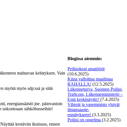
Blogissa aiemmin:
Peilisokeat amatöörit
liikenteen mahtavan kehityksen. Vain
(10.6.2025)
Kiina valloittaa maailmaa
RAHALLA!
(12.5.2025)
sen myötä myös sdp:ssä ja siitä
Liikenneturva, Suomen Poliisi,
Traficom, Liikenneministeriö –
Entä keskinäyttö?
(7.4.2025)
nti, energiansäästö jne. päinvastoin
Vihreät ja vasemmisto ylsivät
dän uskontoaan sähköbusseihin!
ilmansaaste-
ennätykseen!
(3.3.2025)
Poliisi on ongelma
(3.2.2025)
 Näyttää kestävän ikuisuus, ennen