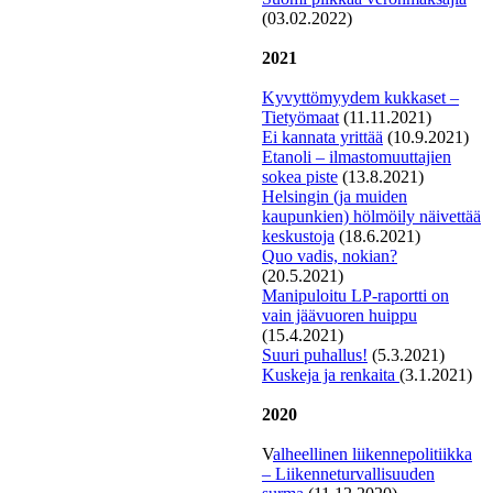
(03.02.2022)
2021
Kyvyttömyydem kukkaset –
Tietyömaat
(11.11.2021)
Ei kannata yrittää
(10.9.2021)
Etanoli – ilmastomuuttajien
sokea piste
(13.8.2021)
Helsingin (ja muiden
kaupunkien) hölmöily näivettää
keskustoja
(18.6.2021)
Quo vadis, nokian?
(20.5.2021)
Manipuloitu LP-raportti on
vain jäävuoren huippu
(15.4.2021)
Suuri puhallus!
(5.3.2021)
K
uskeja ja renkaita
(3.1.2021)
2020
V
alheellinen liikennepolitiikka
– Liikenneturvallisuuden