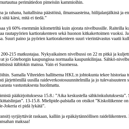
a murtautua perimätiedon pimeisiin kammioihin.
 ja rahana, haitallisina päästöinä, ilmansaasteina, hiilijalanjälkinä ja
iitä kärsi, mitä ei tiedä.”
a yli 60% enemmän kilometriltä kuin ajorata nivelbussille. Raiteilla ku
saa rautapyörien kartiorakenteen sekä huonon kitkakertoimen vuoksi. J
nsa. Suuri paino ja pyörien kartiorakenteen suuri vierintävastus vaati
än 200-215 matkustajaa. Nykyaikainen nivelbussi on 22 m pitkä ja kuljet
at jo Göteborgin kaupungissa normaalia kaupunkilinjaa. Sähkö-nivelbuss
entisissä itäblokin maissa. Vain ei Suomessa.
ihin. Samalla Vihreiden hallitsema HKL:n johtokunta tekee historiaa tu
sti järjettömillä uusilla raideverkostosuunnitelmilla ja jo tulevaisuuteen 
karasta vastustuksesta huolimatta.
ämistä pääkirjoituksessa 15.8.: ”Aika keskustella sähkönkulutuksesta”.
ikittaislinjan”. 13-15.8. Mielipide-palstalla on otsikot ”Kiskoliikenne o
e-Jokeria ei pidä lykätä”.
it) syrjäyttävät raskaan, kalliin ja epäkäytännöllisen raideliikenteen.
kansahan maksaa!