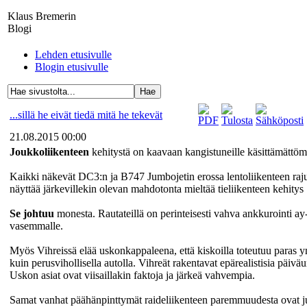
Klaus Bremerin
Blogi
Lehden etusivulle
Blogin etusivulle
...sillä he eivät tiedä mitä he tekevät
21.08.2015 00:00
Joukkoliikenteen
kehitystä on kaavaan kangistuneille käsittämättöm
Kaikki näkevät DC3:n ja B747 Jumbojetin erossa lentoliikenteen raju
näyttää järkevillekin olevan mahdotonta mieltää tieliikenteen kehity
Se johtuu
monesta. Rautateillä on perinteisesti vahva ankkurointi ay-
vasemmalle.
Myös Vihreissä elää uskonkappaleena, että kiskoilla toteutuu paras ymp
kuin perusvihollisella autolla. Vihreät rakentavat epärealistisia päi
Uskon asiat ovat viisaillakin faktoja ja järkeä vahvempia.
Samat vanhat päähänpinttymät raideliikenteen paremmuudesta ovat juu