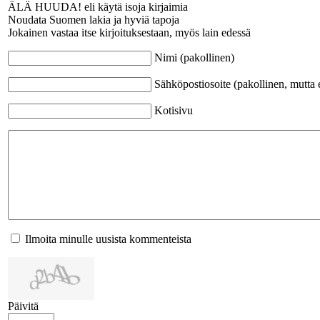
ÄLÄ HUUDA! eli käytä isoja kirjaimia
Noudata Suomen lakia ja hyviä tapoja
Jokainen vastaa itse kirjoituksestaan, myös lain edessä
Nimi (pakollinen)
Sähköpostiosoite (pakollinen, mutta e
Kotisivu
Ilmoita minulle uusista kommenteista
Päivitä