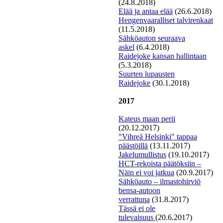
(24.8.2018)
E
lää ja antaa elää
(26.6.2018)
Hengenvaaralliset talvirenkaat
(11.5.2018)
S
ähköauton seuraava
askel
(6.4.2018)
Raidejoke kansan hallintaan
(5.3.2018)
S
uurten lupausten
Raidejoke
(30.1.2018)
2017
Kateus maan perii
(20.12.2017)
"
V
ihreä Helsinki" tappaa
päästöillä
(13.11.2017)
Jakelumullistus
(19.10.2017)
H
CT-rekoista päätöksiin –
Näin ei voi jatkua
(20.9.2017)
Sähköauto – ilmastohirviö
bensa-autoon
verrattuna
(31.8.2017)
Tässä ei ole
tulevaisuus
(20.6.2017)