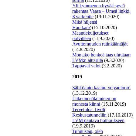
surma
(11.12.2020)
Yli kymmenen hyvää syytä
rakentaa Vaasa – Umeå linkki,
Kvarkentie
(19.11.2020)
Mi
kä hiljensi
Harakan?
(15.10.2020)
Maantiekuljetukset
polvilleen
(11.9.2020)
Avuttomuuden ratinkääntäjät
(14.8.2020)
Montako henkeä taas uhrataan
LVM:n alttarilla
(9.3.2020)
T
appavat valot
(3.2.2020)
2019
Sähköauto kaatuu vetyautoon!
(13.12.2019)
L
iikennenäkeminen on
monesta kiinni
(15.11.2019)
Tervetuloa Tivoli
Keskustatunneliin
(17.10.2019)
LVM pantava holhoukseen
(19.9.2019)
Tunnustan, olen