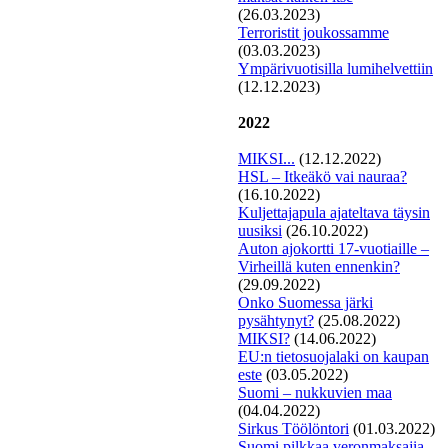
(26.03.2023)
Terroristit joukossamme
(03.03.2023)
Ympärivuotisilla lumihelvettiin
(12.12.2023)
2022
MIKSI...
(12.12.2022)
HSL – Itkeäkö vai nauraa?
(16.10.2022)
Kuljettajapula ajateltava täysin
uusiksi
(26.10.2022)
Auton ajokortti 17-vuotiaille –
Virheillä kuten ennenkin?
(29.09.2022)
Onko Suomessa järki
pysähtynyt?
(25.08.2022)
MIKSI?
(14.06.2022)
EU:n tietosuojalaki on kaupan
este
(03.05.2022)
Suomi – nukkuvien maa
(04.04.2022)
Si
rkus Töölöntori
(01.03.2022)
Suomi pilkkaa veronmaksajia