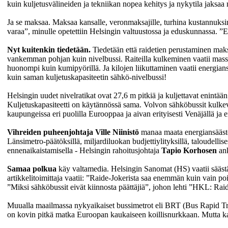
kuin kuljetusvälineiden ja tekniikan nopea kehitys ja nykytila jaksa
Ja se maksaa. Maksaa kansalle, veronmaksajille, turhina kustannuksina
varaa”, minulle opetettiin Helsingin valtuustossa ja eduskunnassa. ”Ei s
Nyt kuitenkin tiedetään.
Tiedetään että raidetien perustaminen maksa
vankemman pohjan kuin nivelbussi. Raiteilla kulkeminen vaatii mas
huonompi kuin kumipyörillä. Ja kilojen liikuttaminen vaatii energia
kuin saman kuljetuskapasiteetin sähkö-nivelbussi!
Helsingin uudet nivelratikat ovat 27,6 m pitkiä ja kuljettavat enintä
Kuljetuskapasiteetti on käytännössä sama. Volvon sähköbussit kulkev
kaupungeissa eri puolilla Eurooppaa ja aivan erityisesti Venäjällä ja 
Vihreiden puheenjohtaja Ville Niinistö
manaa maata energiansäästö
Länsimetro-päätöksillä, miljardiluokan budjettiylityksillä, taloudellise
ennenaikaistamisella - Helsingin rahoitusjohtaja
Tapio Korhosen
an
Samaa polkua
käy valtamedia. Helsingin Sanomat (HS) vaatii sääst
artikkelitoimittaja vaatii: ”Raide-Jokerista saa enemmän kuin vain po
”Miksi sähköbussit eivät kiinnosta päättäjiä”, johon lehti ”HKL: Raid
Muualla maailmassa nykyaikaiset bussimetrot eli BRT (Bus Rapid Trans
on kovin pitkä matka Euroopan kaukaiseen koillisnurkkaan. Mutta 