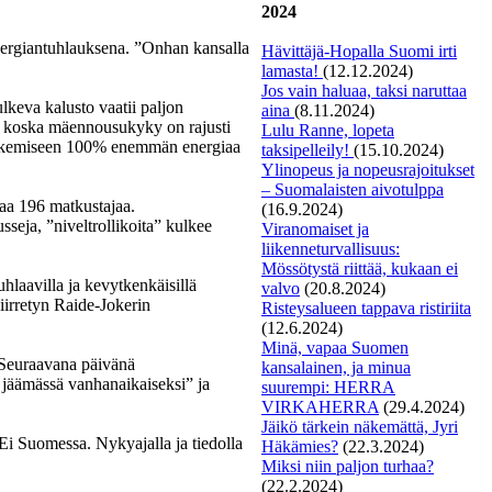
2024
 energiantuhlauksena. ”Onhan kansalla
Hävittäjä-Hopalla Suomi irti
lamasta!
(12.12.2024)
Jos vain haluaa, taksi naruttaa
lkeva kalusto vaatii paljon
aina
(8.11.2024)
a koska mäennousukyky on rajusti
Lulu Ranne, lopeta
i kulkemiseen 100% enemmän energiaa
taksipelleily!
(15.10.2024)
Ylinopeus ja nopeusrajoitukset
– Suomalaisten aivotulppa
taa 196 matkustajaa.
(16.9.2024)
eja, ”niveltrollikoita” kulkee
Viranomaiset ja
liikenneturvallisuus:
Mössötystä riittää, kukaan ei
hlaavilla ja kevytkenkäisillä
valvo
(20.8.2024)
siirretyn Raide-Jokerin
Risteysalueen tappava ristiriita
(12.6.2024)
Minä, vapaa Suomen
 Seuraavana päivänä
kansalainen, ja minua
n jäämässä vanhanaikaiseksi” ja
suurempi: HERRA
VIRKAHERRA
(29.4.2024)
Jäikö tärkein näkemättä, Jyri
 Ei Suomessa. Nykyajalla ja tiedolla
Häkämies?
(22.3.2024)
Miksi niin paljon turhaa?
(22.2.2024)