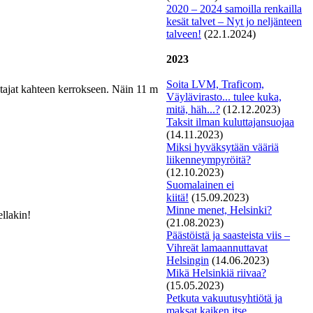
2020 – 2024 samoilla renkailla
kesät talvet – Nyt jo neljänteen
talveen!
(22.1.2024)
2023
Soita LVM, Traficom,
tajat kahteen kerrokseen. Näin 11 m
Väylävirasto... tulee kuka,
mitä, häh...?
(12.12.2023)
Taksit
ilman kuluttajansuojaa
(14.11.2023)
Miksi hyväksytään vääriä
liikenneympyröitä?
(12.10.2023)
S
uomalainen ei
kiitä!
(15.09.2023)
Minne menet, Helsinki?
ellakin!
(21.08.2023)
Päästöistä ja saasteista viis –
Vihreät lamaannuttavat
Helsingin
(14.06.2023)
Mikä Helsinkiä riivaa?
(15.05.2023)
Petkuta vakuutusyhtiötä ja
maksat kaiken itse