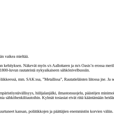
än vaikea mieltää.
n kehityksen. Näkevät myös s/s Aallottaren ja m/s Oasis’n erossa meri
s 1800-luvun rautateistä nykyaikaiseen sähkönivelbussiin.
liikkeessä, mm. SAK:ssa, ”Metallissa”, Rautatieläisten liitossa jne. Ja 
äristöystävällisyys, hiilijalanjälki, ilmastonsuojelu, päästöjen minimoi
väunia sähköhenkilöautoihin. Kylmät tosiasiat eivät riitä kääntämään hei
rtuneet kansan, poliitikkojen ja päättäjien enemmistön korvien väliin.