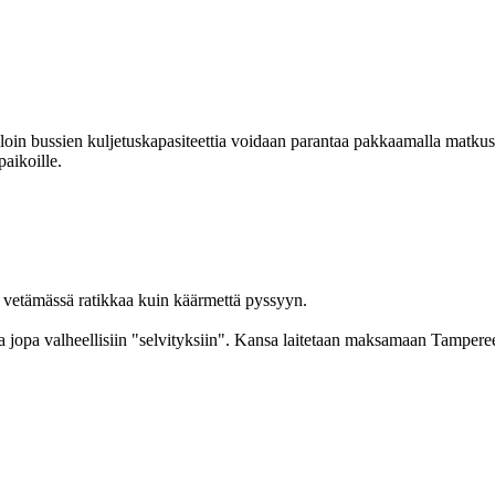
lloin bussien kuljetuskapasit
eettia voidaan parantaa pakkaamalla matkus
aikoille.
n vetämässä ratikkaa kuin käärmettä pyssyyn.
ja jopa valheellisiin "selvityksiin". Kansa laitetaan maksamaan Tampere