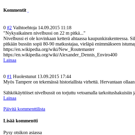
Kommentit
0
#2
Vaihtoehtoja
14.09.2015 11:18
"Nykyaikainen nivelbussi on 22 m pitkä..."
Nivelbussi ei ole kovinkaan ketterä ahtaassa kaupunkirakente
essa. Si
pitkään bussiin sopii 80-90 matkustajaa, vieläpä enimmäkseen istumap
https://en.wikipedia.org/wiki/New_Routemaster
https://en.wikipedia.org/wiki/Alexander_Dennis_Enviro400
Lainaa
0
#1
Huolestunut
13.09.2015 17:44
Myös Tampere on tekemässä historiallista virhettä. Hervantaan ollaa
Sähkökäyttöiset nivelbussit on torjuttu vetoamalla tarkoitushakuis
iin 
Lainaa
Päivitä kommenttilista
Lisää kommentti
Pysy otsikon asiassa