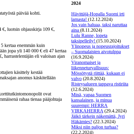
2024
atyöstä päivää kohti.
Hävittäjä-Hopalla Suomi irti
lamasta!
(12.12.2024)
Jos vain haluaa, taksi naruttaa
€, luotsin ohjauskirja 109 €,
aina
(8.11.2024)
Lulu Ranne, lopeta
taksipelleily!
(15.10.2024)
– 5 kertaa enemmän kuin
Ylinopeus ja nopeusrajoitukset
än jopa yli 140 000 € eli 47 kertaa
– Suomalaisten aivotulppa
, harrastelentäjän eli valoisan ajan
(16.9.2024)
Viranomaiset ja
liikenneturvallisuus:
ttajien käsittely kestää
Mössötystä riittää, kukaan ei
” maksajan anomus käskitellään
valvo
(20.8.2024)
Risteysalueen tappava ristiriita
(12.6.2024)
okorttitutkintomonopolit ovat
Minä, vapaa Suomen
immäisenä rahaa tienaa pääjohtaja
kansalainen, ja minua
suurempi: HERRA
VIRKAHERRA
(29.4.2024)
Jäikö tärkein näkemättä, Jyri
Häkämies?
(22.3.2024)
Miksi niin paljon turhaa?
(22.2.2024)