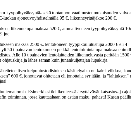
än mm. tyyppihyväksyntä- sekä tuotannon vaatimustenmukaisuuden valvont
E-luokan ajoneuvoyhdistelmällä 95 €, liikenneyrittäjäkoe 200 €.
uksen liikennelupa maksaa 520 €, ammattiveneen tyyppihyväksyntä 104 
, jne.
utukseen maksaa 2500 €, lentokoneen tyyppikoulutuslupa 2000 € eli 4 
yli 50 t painavan lentokoneen pelkkä lentotoimintalupa maksaa enimillä
stus. Alle 10 t painavien lentolaitteiden liikenneluvasta peritään 1500 €
ohjauskirja ja lähes saman kuin junankuljettajan lupakirja.
äketieteellisen kelpuutustodistuksen käsittelyaika on kaksi viikkoa, Jono
en” 600 €, jonottavat ohitetaan eli jonottajia syrjitään, ja ”lahjuksen
jus!
e tuntemattomia. Esimerkiksi tieliikenteessä ärsyttävävät katsastus- ja aj
afin toiminnan, jossa kauttaaltaan on astian maku, pahasti! Kasan pääll