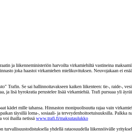
raatin ja liikenneministeriön harvoilta virkamiehiltä vastineina maksamill
eluhinnasto joka haastoi virkamiehen mielikuvituksen. Neuvojakaan ei e
 Trafin. Se sai hallinnoitavakseen kaiken liikenteen: tie-, raide-, vesi-
a, ja lisä byrokratia perustelee lisää virkamiehiä. Trafi pursuaa yli äyrä
aat kädet mille tahansa. Hinnaston monipuolisuutta rajaa vain virkami
kan täysillä loma-, sosiaali- ja terveydenhoitoetuisuuksilla. Palkka na
 voi ihailla netissä
www.trafi.fi/maksutaulukko
n turvallisuustodistuksella yhdellä rataosuudella liikennöivälle yritykse