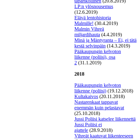
taparikollinen
(20.8.2019)
LP:n ylösnousemus
(12.6.2019)
E
lävä lentohistoria
Malmille!
(30.4.2019)
Malmin Vihreä
miljardihauta
(4.4.2019)
Minä ja Mäntyranta – Ei, ei tätä
kestä selvinpäin
(14.3.2019)
Pääkaupungin kelvoton
liikenne (poliisi), osa
2
(31.1.2019)
2018
P
ääkaupungin kelvoton
liikenne (poliisi)
(19.12.2018)
Kultakaivos
(20.11.2018)
Nastarenkaat tappavat
enemmän kuin pelastavat
(25.10.2018)
J
ussi Poliisi katselee liikennettä
Jussi Poliisi ei
ajattele
(28.9.2018)
Vihreät kaatuvat liikenteeseen