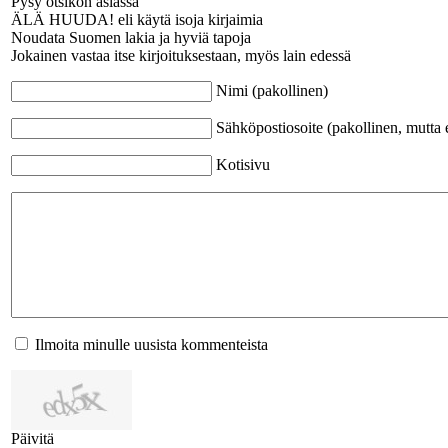
Pysy otsikon asiassa
ÄLÄ HUUDA! eli käytä isoja kirjaimia
Noudata Suomen lakia ja hyviä tapoja
Jokainen vastaa itse kirjoituksestaan, myös lain edessä
Nimi (pakollinen)
Sähköpostiosoite (pakollinen, mutta e
Kotisivu
Ilmoita minulle uusista kommenteista
Päivitä