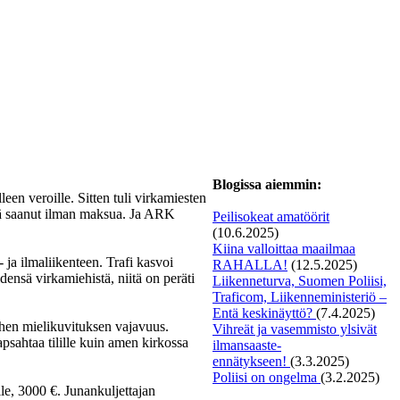
Blogissa aiemmin:
een veroille. Sitten tuli virkamiesten
nää saanut ilman maksua. Ja ARK
Peilisokeat amatöörit
(10.6.2025)
Kiina valloittaa maailmaa
 ja ilmaliikenteen. Trafi kasvoi
RAHALLA!
(12.5.2025)
idensä virkamiehistä, niitä on peräti
Liikenneturva, Suomen Poliisi,
Traficom, Liikenneministeriö –
Entä keskinäyttö?
(7.4.2025)
ehen mielikuvituksen vajavuus.
Vihreät ja vasemmisto ylsivät
psahtaa tilille kuin amen kirkossa
ilmansaaste-
ennätykseen!
(3.3.2025)
Poliisi on ongelma
(3.2.2025)
lle, 3000 €. Junankuljettajan