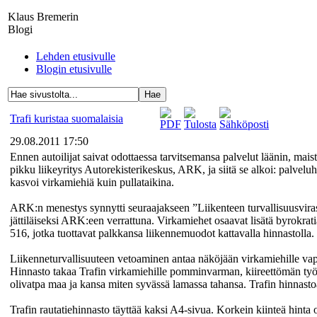
Klaus Bremerin
Blogi
Lehden etusivulle
Blogin etusivulle
Trafi kuristaa suomalaisia
29.08.2011 17:50
Ennen autoilijat saivat odottaessa tarvitsemansa palvelut läänin, maist
pikku liikeyritys Autorekisterikeskus, ARK, ja siitä se alkoi: palv
kasvoi virkamiehiä kuin pullataikina.
ARK:n menestys synnytti seuraajakseen ”Liikenteen turvallisuusvirasto"
jättiläiseksi ARK:een verrattuna. Virkamiehet osaavat lisätä byrokratia
516, jotka tuottavat palkkansa liikennemuodot kattavalla hinnastolla.
Liikenneturvallisuuteen vetoaminen antaa näköjään virkamiehille vap
Hinnasto takaa Trafin virkamiehille pomminvarman, kiireettömän työpai
olivatpa maa ja kansa miten syvässä lamassa tahansa. Trafin hinnastoa
Trafin rautatiehinnasto täyttää kaksi A4-sivua. Korkein kiinteä hinta o