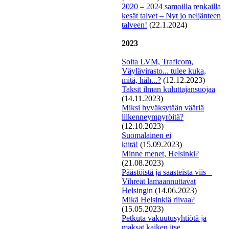
2020 – 2024 samoilla renkailla
kesät talvet – Nyt jo neljänteen
talveen!
(22.1.2024)
2023
Soita LVM, Traficom,
Väylävirasto... tulee kuka,
mitä, häh...?
(12.12.2023)
Taksit
ilman kuluttajansuojaa
(14.11.2023)
Miksi hyväksytään vääriä
liikenneympyröitä?
(12.10.2023)
S
uomalainen ei
kiitä!
(15.09.2023)
Minne menet, Helsinki?
(21.08.2023)
Päästöistä ja saasteista viis –
Vihreät lamaannuttavat
Helsingin
(14.06.2023)
Mikä Helsinkiä riivaa?
(15.05.2023)
Petkuta vakuutusyhtiötä ja
maksat kaiken itse