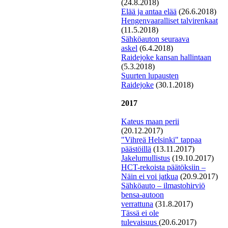
(24.8.2018)
E
lää ja antaa elää
(26.6.2018)
Hengenvaaralliset talvirenkaat
(11.5.2018)
S
ähköauton seuraava
askel
(6.4.2018)
Raidejoke kansan hallintaan
(5.3.2018)
S
uurten lupausten
Raidejoke
(30.1.2018)
2017
Kateus maan perii
(20.12.2017)
"
V
ihreä Helsinki" tappaa
päästöillä
(13.11.2017)
Jakelumullistus
(19.10.2017)
H
CT-rekoista päätöksiin –
Näin ei voi jatkua
(20.9.2017)
Sähköauto – ilmastohirviö
bensa-autoon
verrattuna
(31.8.2017)
Tässä ei ole
tulevaisuus
(20.6.2017)