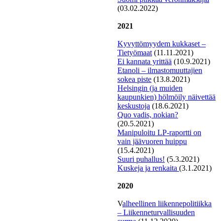
(03.02.2022)
2021
Kyvyttömyydem kukkaset –
Tietyömaat
(11.11.2021)
Ei kannata yrittää
(10.9.2021)
Etanoli – ilmastomuuttajien
sokea piste
(13.8.2021)
Helsingin (ja muiden
kaupunkien) hölmöily näivettää
keskustoja
(18.6.2021)
Quo vadis, nokian?
(20.5.2021)
Manipuloitu LP-raportti on
vain jäävuoren huippu
(15.4.2021)
Suuri puhallus!
(5.3.2021)
K
uskeja ja renkaita
(3.1.2021)
2020
V
alheellinen liikennepolitiikka
– Liikenneturvallisuuden