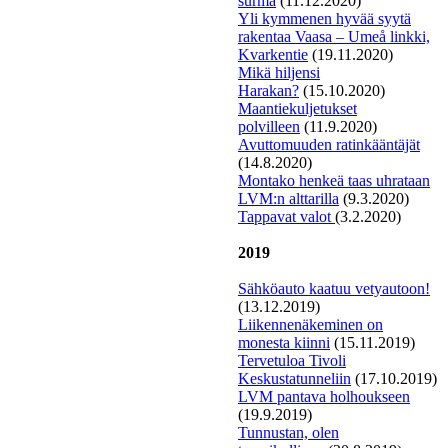
surma
(11.12.2020)
Yli kymmenen hyvää syytä
rakentaa Vaasa – Umeå linkki,
Kvarkentie
(19.11.2020)
Mi
kä hiljensi
Harakan?
(15.10.2020)
Maantiekuljetukset
polvilleen
(11.9.2020)
Avuttomuuden ratinkääntäjät
(14.8.2020)
Montako henkeä taas uhrataan
LVM:n alttarilla
(9.3.2020)
T
appavat valot
(3.2.2020)
2019
Sähköauto kaatuu vetyautoon!
(13.12.2019)
L
iikennenäkeminen on
monesta kiinni
(15.11.2019)
Tervetuloa Tivoli
Keskustatunneliin
(17.10.2019)
LVM pantava holhoukseen
(19.9.2019)
Tunnustan, olen