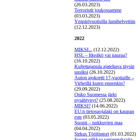
(26.03.2023)
Terroristit joukossamme
(03.03.2023)
Ympärivuotisilla lumihelvettiin
(12.12.2023)
2022
MIKSI...
(12.12.2022)
HSL – Itkeäkö vai nauraa?
(16.10.2022)
Kuljettajapula ajateltava täysin
uusiksi
(26.10.2022)
Auton ajokortti 17-vuotiaille –
Virheillä kuten ennenkin?
(29.09.2022)
Onko Suomessa järki
pysähtynyt?
(25.08.2022)
MIKSI?
(14.06.2022)
EU:n tietosuojalaki on kaupan
este
(03.05.2022)
Suomi – nukkuvien maa
(04.04.2022)
Si
rkus Töölöntori
(01.03.2022)
Suomi pilkkaa veronmaksajia