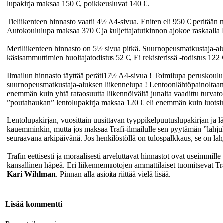
lupakirja maksaa 150 €, poikkeusluvat 140 €.
Tieliikenteen hinnasto vaatii 4½ A4-sivua. Eniten eli 950 € peritä
Autokoululupa maksaa 370 € ja kuljettajatutkinnon ajokoe raskaalla 
Meriliikenteen hinnasto on 5½ sivua pitkä. Suurnopeusmatkustaja-al
käsisammuttimien huoltajatodistus 52 €, Ei rekisterissä -todistus 122 €
Ilmailun hinnasto täyttää peräti17½ A4-sivua ! Toimilupa peruskoul
suurnopeusmatkustaja-aluksen liikennelupa ! Lentoonlähtöpainoltaan 
enemmän kuin yhtä rataosuutta liikennöivältä junalta vaadittu turvatodi
”poutahaukan” lentolupakirja maksaa 120 € eli enemmän kuin luotsin 
Lentolupakirjan, vuosittain uusittavan tyyppikelpuutuslupakirjan ja lä
kauemminkin, mutta jos maksaa Trafi-ilmailulle sen pyytämän ”lahjuks
seuraavana arkipäivänä. Jos henkilöstöllä on tulospalkkaus, se on lah
Trafin eettisesti ja moraalisesti arveluttavat hinnastot ovat useimmill
kansallinen häpeä. Eri liikennemuotojen ammattilaiset tuomitsevat Tr
Kari Wihlman
. Pinnan alla asioita riittää vielä lisää.
Lisää kommentti