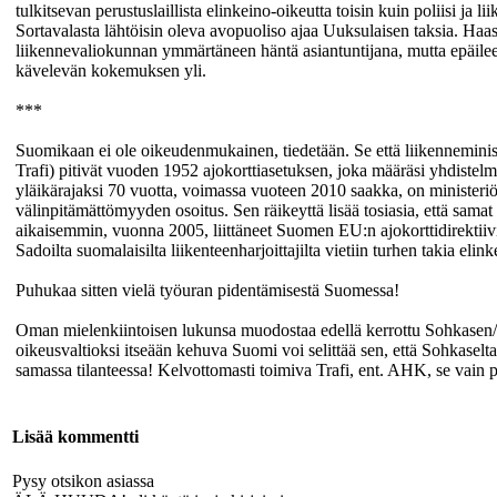
tulkitsevan perustuslaillista elinkeino-oikeutta toisin kuin poliisi ja 
Sortavalasta lähtöisin oleva avopuoliso ajaa Uuksulaisen taksia. Ha
liikennevaliokunnan ymmärtäneen häntä asiantuntijana, mutta epäilee
kävelevän kokemuksen yli.
***
Suomikaan ei ole oikeudenmukainen, tiedetään. Se että liikenneminis
Trafi) pitivät vuoden 1952 ajokorttiasetuksen, joka määräsi yhdistelmä-
yläikärajaksi 70 vuotta, voimassa vuoteen 2010 saakka, on ministeri
välinpitämättömyyden osoitus. Sen räikeyttä lisää tosiasia, että samat 
aikaisemmin, vuonna 2005, liittäneet Suomen EU:n ajokorttidirektiivi
Sadoilta suomalaisilta liikenteenharjoittajilta vietiin turhen takia elink
Puhukaa sitten vielä työuran pidentämisestä Suomessa!
Oman mielenkiintoisen lukunsa muodostaa edellä kerrottu Sohkasen
oikeusvaltioksi itseään kehuva Suomi voi selittää sen, että Sohkaselta
samassa tilanteessa! Kelvottomasti toimiva Trafi, ent. AHK, se vain p
Lisää kommentti
Pysy otsikon asiassa