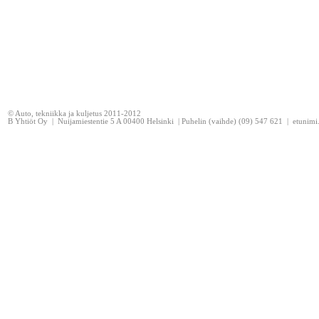
© Auto, tekniikka ja kuljetus 2011-2012
B Yhtiöt Oy | Nuijamiestentie 5 A 00400 Helsinki | Puhelin (vaihde) (09) 547 621 | etunim