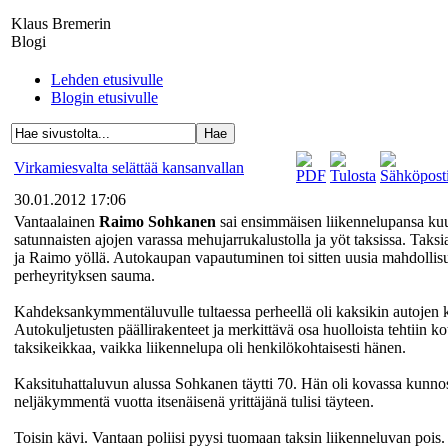
Klaus Bremerin
Blogi
Lehden etusivulle
Blogin etusivulle
Virkamiesvalta selättää kansanvallan
30.01.2012 17:06
Vantaalainen
Raimo Sohkanen
sai ensimmäisen liikennelupansa ku
satunnaisten ajojen varassa mehujarrukalustolla ja yöt taksissa. Taksi
ja Raimo yöllä. Autokaupan vapautuminen toi sitten uusia mahdollisu
perheyrityksen sauma.
Kahdeksankymmentäluvulle tultaessa perheellä oli kaksikin autojen ku
Autokuljetusten päällirakenteet ja merkittävä osa huolloista tehtiin 
taksikeikkaa, vaikka liikennelupa oli henkilökohtaisesti hänen.
Kaksituhattaluvun alussa Sohkanen täytti 70. Hän oli kovassa kunnossa
neljäkymmentä vuotta itsenäisenä yrittäjänä tulisi täyteen.
Toisin kävi. Vantaan poliisi pyysi tuomaan taksin liikenneluvan p