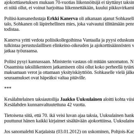
ajokorttiasetuksen mukaan 70-vuotias liikennöitsijä ei täyttänyt taksin
ei niitä ollut, ei voinut harjoittaa liikennettäkään, kuului pikkuvirkam
Poliisi-kansanedustaja
Erkki Kanerva
oli aikanaan ajanut Sohkasell
talo, Sohkanen oli läpirehellinen mies, joka vaivautui tilittämään pe
todistaa.
Kanerva yritti vedota poliisikollegoihinsa Vantaalla ja pyysi eduskun
tulkintaa perustuslaillisen elinkeino-oikeuden ja ajokorttisäännösten v
jatkaa työuraansa.
Poliisi pysyi kannassaan. Ministerin vastaus oli mitään sanomaton. Ni
Osaamista taksiliikenteen jatkamiseen olisi ollut koko perheellä tytärt
maksamaan verot ja ottamaan yksityiskäyttöön. Sohkaselle vielä jälke
seuraamukset ovat häpeäksi valtaa pitäville.
***
Kesälahtelainen taksiautoilija
Jaakko Uuksulainen
aloitti kohta vi
Kesälahden kunnanvaltuutettuna 42 vuotta.
Tietoisena siitä, että 70. ikä veisi luvan ajaa taksia, Uuksulainen ha
puuttunut hänen kaikki kirjaimet sisältävään ajokorttiinsa. Uuksulaine
Jos sanomalehti Karjalaista (03.01.2012) on uskominen, Pohjois-Karj