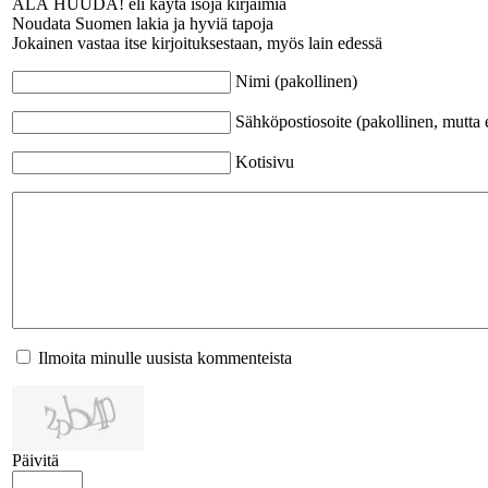
ÄLÄ HUUDA! eli käytä isoja kirjaimia
Noudata Suomen lakia ja hyviä tapoja
Jokainen vastaa itse kirjoituksestaan, myös lain edessä
Nimi (pakollinen)
Sähköpostiosoite (pakollinen, mutta e
Kotisivu
Ilmoita minulle uusista kommenteista
Päivitä