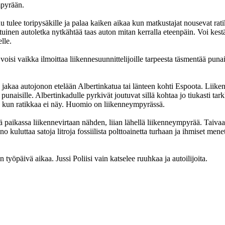
mpyrään.
nu tulee toripysäkille ja palaa kaiken aikaa kun matkustajat nousevat rat
ituinen autoletka nytkähtää taas auton mitan kerralla eteenpäin. Voi kest
lle.
ttä voisi vaikka ilmoittaa liikennesuunnittelijoille tarpeesta täsmentää puna
akaa autojonon etelään Albertinkatua tai länteen kohti Espoota. Liik
 punaisille. Albertinkadulle pyrkivät joutuvat sillä kohtaa jo tiukasti t
 kun ratikkaa ei näy. Huomio on liikenneympyrässä.
ässä paikassa liikennevirtaan nähden, liian lähellä liikenneympyrää. Taiv
 kuluttaa satoja litroja fossiilista polttoainetta turhaan ja ihmiset menet
 työpäivä aikaa. Jussi Poliisi vain katselee ruuhkaa ja autoilijoita.