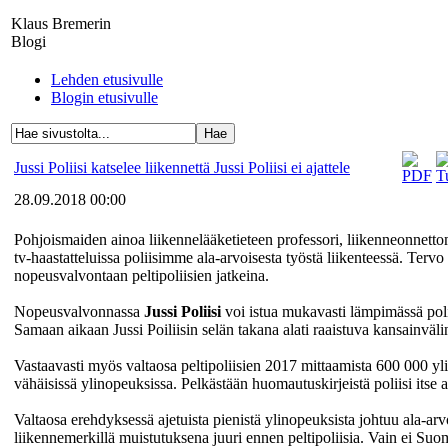
Klaus Bremerin
Blogi
Lehden etusivulle
Blogin etusivulle
Jussi Poliisi katselee liikennettä Jussi Poliisi ei ajattele
28.09.2018 00:00
Pohjoismaiden ainoa liikennelääketieteen professori, liikenneonnetto
tv-haastatteluissa poliisimme ala-arvoisesta työstä liikenteessä. Terv
nopeusvalvontaan peltipoliisien jatkeina.
Nopeusvalvonnassa
Jussi Poliisi
voi istua mukavasti lämpimässä poliisia
Samaan aikaan Jussi Poiliisin selän takana alati raaistuva kansainväli
Vastaavasti myös valtaosa peltipoliisien 2017 mittaamista 600 000 yl
vähäisissä ylinopeuksissa. Pelkästään huomautuskirjeistä poliisi its
Valtaosa erehdyksessä ajetuista pienistä ylinopeuksista johtuu ala-arv
liikennemerkillä muistutuksena juuri ennen peltipoliisia. Vain ei Suo