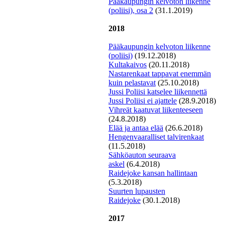
Pääkaupungin kelvoton liikenne
(poliisi), osa 2
(31.1.2019)
2018
P
ääkaupungin kelvoton liikenne
(poliisi)
(19.12.2018)
Kultakaivos
(20.11.2018)
Nastarenkaat tappavat enemmän
kuin pelastavat
(25.10.2018)
J
ussi Poliisi katselee liikennettä
Jussi Poliisi ei ajattele
(28.9.2018)
Vihreät kaatuvat liikenteeseen
(24.8.2018)
E
lää ja antaa elää
(26.6.2018)
Hengenvaaralliset talvirenkaat
(11.5.2018)
S
ähköauton seuraava
askel
(6.4.2018)
Raidejoke kansan hallintaan
(5.3.2018)
S
uurten lupausten
Raidejoke
(30.1.2018)
2017