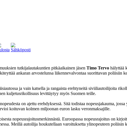
muuksien tutkijalautakuntien pitkäaikainen jäsen
Timo Tervo
hälyttää k
o kiteyttää ankaran arvostelunsa liikennevalvontaa suorittavan poliisiin
utossa ja vain katsella ja rangaista erehtyneitä siviiliautoilijoita rikollis
nen kuljetusrikollisuus levittäytyy myös Suomen teille.
inopeudesta on ajettu erehdyksessä. Sitä todistaa nopeusjakauma, jossa
e arvioi koituvan kolmen miljoonan euron lasku veronmaksajille.
oisesta nopeusrajoitusmerkinnästä. Euroopassa nopeusrajoitus on kirjoitet
messa. Meillä autoilija houkutellaan varoituksetta ylinopeuteen poliisin