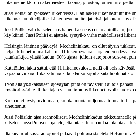
liikennemerkki on näkemäesteen takana; puuston, lumen tmv. peittä
Jussi Poliisi on työkseen liikenteessä. Hän näkee liikennesuunnittelun 
liikennesuunnittelijoille. Liikennesuunnittelijat eivät jalkaudu. Jussi 
Jussi Poliisi vain katselee. Jos hänen katseensa osuu autoilijaan, jok
käy kiinni. Jussi Poliisi ei ajattele, syntyikö virhe mahdollisesti liike
Helsingin läntinen pääväylä, Mechelininkatu, on ollut täysin tukkeu
neljän kilometrin matkalla on 11 liikennevaloa suojateiden edessä. Va
jalankulkijaa ylittää kadun. 90% ajasta, jolloin autojonot seisovat pun
Katutöiden takia sattui, että 11 liikennevalosta neljä oli pois käytös
vapaana virtana. Eikä satunnaisilla jalankulkijoilla siitä huolimatta oll
Työn alla yksikaistaisen ajoväylän pinta on ravistellut autoja pahasti. 
moottoripyörille. Rakentajan vastuuttomuus liikenneturvallisuudesta o
Kukaan ei pysty arvioimaan, kuinka monta miljoonaa tonnia turhia pää
aiheuttanut.
Jussi Poliisikin ajaa säännöllisesti Mechelininkadun tukkeutuneella pä
katselee. Jussi Poliisi ei ajattele, että pitäisi huomauttaa rakentajaa 
Iltapäiväruuhkassa autojonot palaavat pohjoisesta etelä-Helsinkiin. 