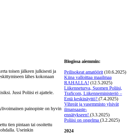
Blogissa aiemmin:
erta toisen jälkeen julkisesti ja
Peilisokeat amatöörit
(10.6.2025)
 keskittymiseen lähes kokonaan
Kiina valloittaa maailmaa
RAHALLA!
(12.5.2025)
Liikenneturva, Suomen Poliisi,
iksi. Jussi Poliisi ei ajattele.
Traficom, Liikenneministeriö –
Entä keskinäyttö?
(7.4.2025)
Vihreät ja vasemmisto ylsivät
 ylivoimainen painopiste on hyvin
ilmansaaste-
ennätykseen!
(3.3.2025)
Poliisi on ongelma
(3.2.2025)
tu tien pintaan tai osoitettu
 kohdalla. Useinkin
2024