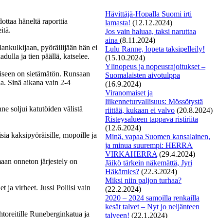
Hävittäjä-Hopalla Suomi irti
dottaa häneltä raporttia
lamasta!
(12.12.2024)
itä.
Jos vain haluaa, taksi naruttaa
aina
(8.11.2024)
lankulkijaan, pyöräilijään hän ei
Lulu Ranne, lopeta taksipelleily!
adulla ja tien päällä, katselee.
(15.10.2024)
Ylinopeus ja nopeusrajoitukset –
oiseen on sietämätön. Runsaan
Suomalaisten aivotulppa
ia. Sinä aikana vain 2-4
(16.9.2024)
Viranomaiset ja
liikenneturvallisuus: Mössötystä
ne soljui katutöiden välistä
riittää, kukaan ei valvo
(20.8.2024)
Risteysalueen tappava ristiriita
(12.6.2024)
isia kaksipyöräisille, mopoille ja
Minä, vapaa Suomen kansalainen,
ja minua suurempi: HERRA
VIRKAHERRA
(29.4.2024)
maan onneton järjestely on
Jäikö tärkein näkemättä, Jyri
Häkämies?
(22.3.2024)
Miksi niin paljon turhaa?
 ja virheet. Jussi Poliisi vain
(22.2.2024)
2020 – 2024 samoilla renkailla
kesät talvet – Nyt jo neljänteen
toreitille Runeberginkatua ja
talveen!
(22.1.2024)