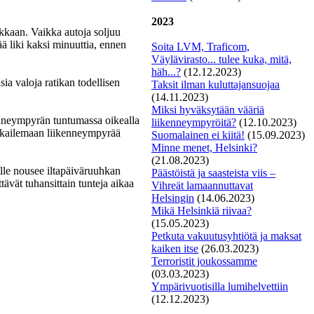
2023
ikkaan. Vaikka autoja soljuu
ää liki kaksi minuuttia, ennen
Soita LVM, Traficom,
Väylävirasto... tulee kuka, mitä,
häh...?
(12.12.2023)
isia valoja ratikan todellisen
Taksit
ilman kuluttajansuojaa
(14.11.2023)
Miksi hyväksytään vääriä
enneympyrän tuntumassa oikealla
liikenneympyröitä?
(12.10.2023)
arkkailemaan liikenneympyrää
S
uomalainen ei kiitä!
(15.09.2023)
Minne menet, Helsinki?
(21.08.2023)
aalle nousee iltapäiväruuhkan
Päästöistä ja saasteista viis –
tävät tuhansittain tunteja aikaa
Vihreät lamaannuttavat
Helsingin
(14.06.2023)
Mikä Helsinkiä riivaa?
(15.05.2023)
Petkuta vakuutusyhtiötä ja maksat
kaiken itse
(26.03.2023)
Terroristit joukossamme
(03.03.2023)
Ympärivuotisilla lumihelvettiin
(12.12.2023)