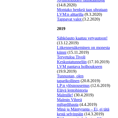
Avuttomuuden ratinkääntäjät
(14.8.2020)
Montako henkeä taas uhrataan
LVM:n alttarilla
(9.3.2020)
T
appavat valot
(3.2.2020)
2019
Sähköauto kaatuu vetyautoon!
(13.12.2019)
L
iikennenäkeminen on monesta
kiinni
(15.11.2019)
Tervetuloa Tivoli
Keskustatunneliin
(17.10.2019)
LVM pantava holhoukseen
(19.9.2019)
Tunnustan, olen
taparikollinen
(20.8.2019)
LP:n ylösnousemus
(12.6.2019)
E
lävä lentohistoria
Malmille!
(30.4.2019)
Malmin Vihreä
miljardihauta
(4.4.2019)
Minä ja Mäntyranta – Ei, ei tätä
kestä selvinpäin
(14.3.2019)