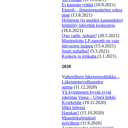
Ei kannata yrittää
(10.9.2021)
Etanoli – ilmastomuuttajien sokea
piste
(13.8.2021)
Helsingin (ja muiden kaupunkien)
hölmöily näivettää keskustoja
(18.6.2021)
Quo vadis, nokian?
(20.5.2021)
Manipuloitu LP-raportti on vain
jäävuoren huippu
(15.4.2021)
Suuri puhallus!
(5.3.2021)
K
uskeja ja renkaita
(3.1.2021)
2020
V
alheellinen liikennepolitiikka –
Liikenneturvallisuuden
surma
(11.12.2020)
Yli kymmenen hyvää syytä
rakentaa Vaasa – Umeå linkki,
Kvarkentie
(19.11.2020)
Mi
kä hiljensi
Harakan?
(15.10.2020)
Maantiekuljetukset
polvilleen
(11.9.2020)