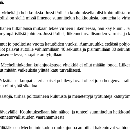
mä.
virheitä ja heikkouksia. Jussi Poliisin koulutuksella olisi kohtuullista o
Poliisi on siellä missä ilmenee suunnittelun heikkouksia, puutteita ja virhe
a hänen tulkintansa mukaan tekee virheen liikenteessä, hän käy kiinni. Ja
nneympäristöstä johtuen. Jussi Poliisi, liikenneturvallisuuden varmistaja k
tunut jo puolitoista vuotta katutöiden vuoksi. Aamuruuhka etelästä pohj
lot palavat autoille vähimmillään 40 sekuntia ja pisimmillään 80 sekunt
aisen edessä, suojatie on tyhjillään.
tä. Mechelininkadun kujanjuoksussa yhtäkkiä ei ollut mitään jonoa. Liiken
ut mitään vaikeuksia ylittää katu turvallisesti.
Yksittäiset kuopat ja eritasoiset peltilevyt ovat olleet jopa hengenvaarall
n ollut yhtä sikailua.
stöjä, turhaa polttoaineen kulutusta ja menetettyjä työtunteja katutyö
äväylällä. Koulutuksellaan hän näkee, ja tuntee! suunnittelun heikkoudet
liikenneturvallisuuden vaarantamisesta.
Välttääkseen Mechelininkadun ruuhkajonoa autoilijat hakeutuvat vaihtoeh