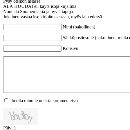
Pysy otsikon asiassa
ÄLÄ HUUDA! eli käytä isoja kirjaimia
Noudata Suomen lakia ja hyviä tapoja
Jokainen vastaa itse kirjoituksestaan, myös lain edessä
Nimi (pakollinen)
Sähköpostiosoite (pakollinen, mutta e
Kotisivu
Ilmoita minulle uusista kommenteista
Päivitä