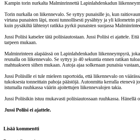
Kampin torin nurkalta Malminrinnettä Lapinlahdenkadun liikenney
Torin nurkalla on liikennevalo. Se syttyy punaisille jo, kun raitiovau
virtana punaisten läpi, moni tunnollisesti pysähtyy ja yli kilometrin p
kuin pysäkiltä lähtenyt ratikka pyrkii punaisten suojassa Malminrintee
Jussi Poliisi katselee tätä poliisiautostaan. Jussi Poliisi ei ajattele. E
tarpeen mukaan.
Malminrinteen alapäässä on Lapinlahdenkadun liikenneympyrä, joka j
reunalla on liikennevalo. Se syttyy jo 40 sekuntia ennen ratikan tuloa
mahtuakseen siihen mukaan. Autoja ajaa solkenaan punaisia vastaan,
Jussi Poliisille ei tule mieleen raportoida, että liikennevalo on väär
tukoksesta tonneittain pahoja päästöjä. Autonmitta kerralla etenevä jono
istumalla ruuhkassa väärin ajoitettujen liikennevalojen takia.
Jussi Poliisikin istuu mukavasti poliisiautossaan ruuhkassa. Hänellä on
Jussi Poliisi ei ajattele.
Lisää kommentti