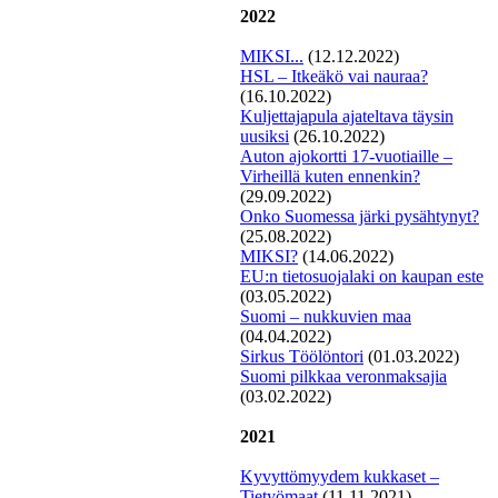
2022
MIKSI...
(12.12.2022)
HSL – Itkeäkö vai nauraa?
(16.10.2022)
Kuljettajapula ajateltava täysin
uusiksi
(26.10.2022)
Auton ajokortti 17-vuotiaille –
Virheillä kuten ennenkin?
(29.09.2022)
Onko Suomessa järki pysähtynyt?
(25.08.2022)
MIKSI?
(14.06.2022)
EU:n tietosuojalaki on kaupan este
(03.05.2022)
Suomi – nukkuvien maa
(04.04.2022)
Si
rkus Töölöntori
(01.03.2022)
Suomi pilkkaa veronmaksajia
(03.02.2022)
2021
Kyvyttömyydem kukkaset –
Tietyömaat
(11.11.2021)