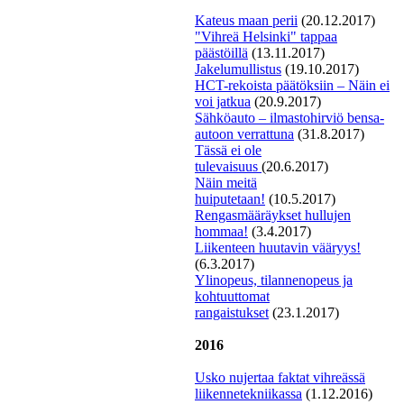
Kateus maan perii
(20.12.2017)
"
V
ihreä Helsinki" tappaa
päästöillä
(13.11.2017)
Jakelumullistus
(19.10.2017)
H
CT-rekoista päätöksiin – Näin ei
voi jatkua
(20.9.2017)
Sähköauto – ilmastohirviö bensa-
autoon verrattuna
(31.8.2017)
Tässä ei ole
tulevaisuus
(20.6.2017)
Näin meitä
huiputetaan!
(10.5.2017)
Rengasmääräykset hullujen
hommaa!
(3.4.2017)
Liikenteen huutavin vääryys!
(6.3.2017)
Ylinopeus, tilannenopeus ja
kohtuuttomat
rangaistukset
(23.1.2017)
2016
Usko nujertaa faktat vihreässä
liikennetekniikassa
(1.12.2016)