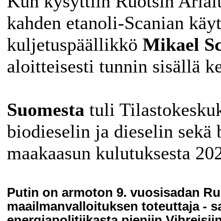
Kun kysyttiin Ruotsin Arla
kahden etanoli-Scanian käyt
kuljetuspäällikkö
Mikael Sc
aloitteisesti tunnin sisällä 
Suomesta
tuli Tilastokesku
biodieselin ja dieselin sekä
maakaasun kulutuksesta 20
Putin on armoton 9. vuosisadan Rur
maailmanvalloituksen toteuttaja - s
energiapolitiikasta pieniin Vihreisi