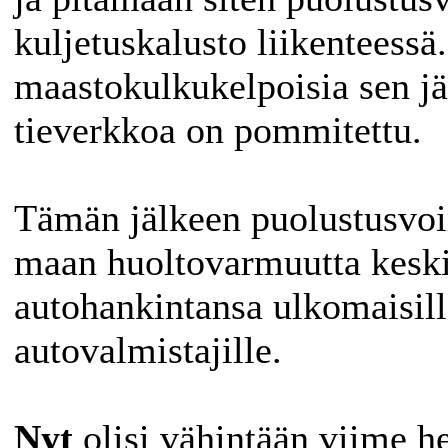
kuljetuskalusto liikenteessä
maastokulkukelpoisia sen j
tieverkkoa on pommitettu.
Tämän jälkeen puolustusvoi
maan huoltovarmuutta kesk
autohankintansa ulkomaisil
autovalmistajille.
Nyt
olisi vähintään viime h