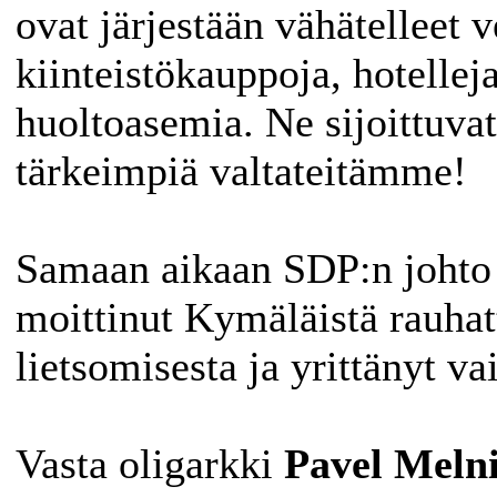
ovat järjestään vähätelleet v
kiinteistökauppoja, hotellej
huoltoasemia. Ne sijoittuvat
tärkeimpiä valtateitämme!
Samaan aikaan SDP:n johto 
moittinut Kymäläistä rauh
lietsomisesta ja yrittänyt va
Vasta oligarkki
Pavel Meln