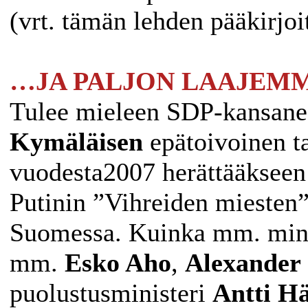
(vrt. tämän lehden pääkirjoi
…JA PALJON LAAJEM
Tulee mieleen SDP-kansane
Kymäläisen
epätoivoinen ta
vuodesta2007 herättääksee
Putinin ”Vihreiden miesten
Suomessa. Kuinka mm. minis
mm.
Esko Aho
,
Alexander
puolustusministeri
Antti H