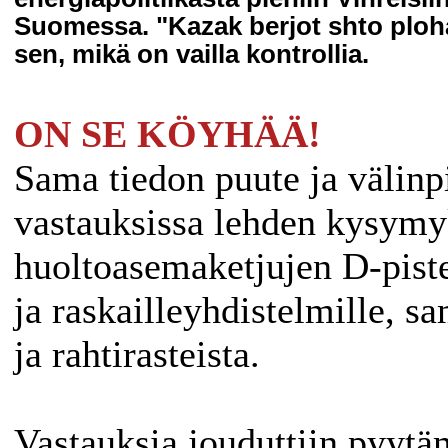
Suomessa. "Kazak berjot shto ploha
sen, mikä on vailla kontrollia.
ON SE KÖYHÄÄ!
Sama tiedon puute ja välin
vastauksissa lehden kysymy
huoltoasemaketjujen D-piste
ja raskailleyhdistelmille, s
ja rahtirasteista.
Vastauksia jouduttiin pyytäm