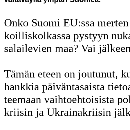
Onko Suomi EU:ssa merten 
koilliskolkassa pystyyn nu
salailevien maa? Vai jälkee
Tämän eteen on joutunut, ku
hankkia päiväntasaista tiet
teemaan vaihtoehtoisista po
kriisin ja Ukrainakriisin jä