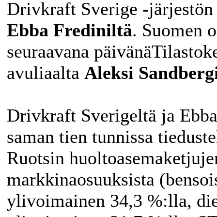
Drivkraft Sverige -järjestön 
Ebba
Frediniltä
. Suomen os
seuraavana päivänäTilastoke
avuliaalta
Aleksi Sandbergi
Drivkraft Sverigeltä ja Ebba 
saman tien tunnissa tieduste
Ruotsin huoltoasemaketjujen
markkinaosuuksista (bensoi
ylivoimainen 34,3 %:lla, di