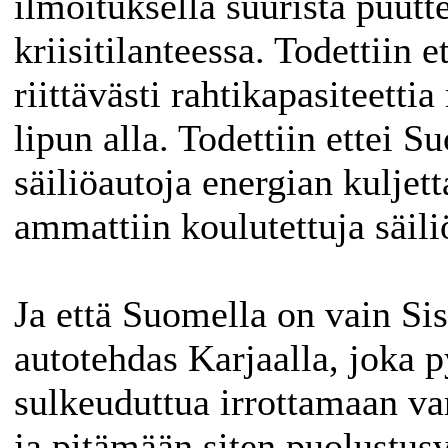
ilmoituksella suurista puutt
kriisitilanteessa. Todettiin 
riittävästi rahtikapasiteetti
lipun alla. Todettiin ettei S
säiliöautoja energian kuljet
ammattiin koulutettuja säili
Ja että Suomella on vain Si
autotehdas Karjaalla, joka 
sulkeuduttua irrottamaan var
ja pitämään siten puolustu