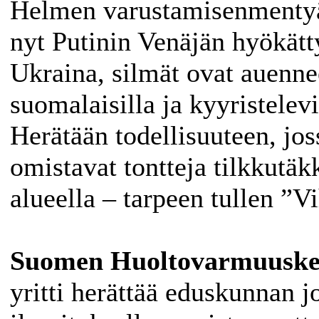
Helmen varustamisenmentyä 
nyt Putinin Venäjän hyökätt
Ukraina, silmät ovat auenne
suomalaisilla ja kyyristelevi
Herätään todellisuuteen, jos
omistavat tontteja tilkkut
alueella – tarpeen tullen ”V
Suomen Huoltovarmuuske
yritti herättää eduskunnan 