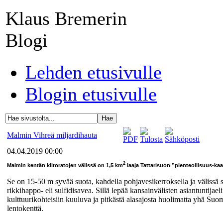
Klaus Bremerin
Blogi
Lehden etusivulle
Blogin etusivulle
Malmin Vihreä miljardihauta
04.04.2019 00:00
2
Malmin kentän kiitoratojen välissä on 1,5 km
laaja Tattarisuon ”pienteollisuus-ka
Se on 15-50 m syvää suota, kahdella pohjavesikerroksella ja välissä s
rikkihappo- eli sulfidisavea. Sillä lepää kansainvälisten asiantuntij
kulttuurikohteisiin kuuluva ja pitkästä alasajosta huolimatta yhä Suo
lentokenttä.