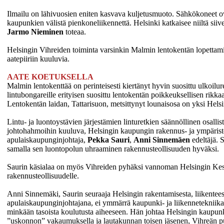
Ilmailu on lähivuosien eniten kasvava kuljetusmuoto. Sähkökoneet o
kaupunkien välistä pienkoneliikennettä. Helsinki katkaisee niiltä siiv
Jarmo Nieminen
toteaa.
Helsingin Vihreiden toiminta varsinkin Malmin lentokentän lopettami
aatepiiriin kuuluvia.
AATE KOETUKSELLA
Malmin lentokenttää on perinteisesti kiertänyt hyvin suosittu ulkoilureit
lintubongareille erityisen suosittu lentokentän poikkeuksellisen rikkaa
Lentokentän laidan, Tattarisuon, metsittynyt lounaisosa on yksi Helsi
Lintu- ja luontoystävien järjestämien linturetkien säännöllinen osalli
johtohahmoihin kuuluva, Helsingin kaupungin rakennus- ja ympärist
apulaiskaupunginjohtaja,
Pekka Sauri
,
Anni Sinnemäen
edeltäjä. 
samalla sen luontopolun uhraaminen rakennusteollisuuden hyväksi.
Saurin käsialaa on myös Vihreiden pyhäksi vannoman Helsingin Ke
rakennusteollisuudelle.
Anni Sinnemäki, Saurin seuraaja Helsingin rakentamisesta, liikentees
apulaiskaupunginjohtajana, ei ymmärrä kaupunki- ja liikennetekniika
minkään tasoista koulutusta aiheeseen. Hän johtaa Helsingin kaupun
”uskonnon” vakaumuksella ja lautakunnan toisen jäsenen, Vihreän 