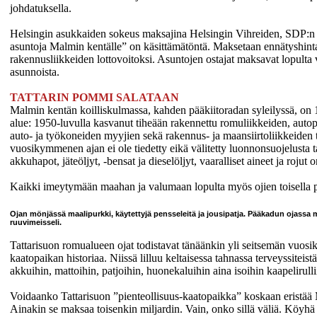
johdatuksella.
Helsingin asukkaiden sokeus maksajina Helsingin Vihreiden, SDP:n 
asuntoja Malmin kentälle” on käsittämätöntä. Maksetaan ennätyshinta
rakennusliikkeiden lottovoitoksi. Asuntojen ostajat maksavat lopulta 
asunnoista.
TATTARIN POMMI SALATAAN
Malmin kentän koilliskulmassa, kahden pääkiitoradan syleilyssä, on 
alue: 1950-luvulla kasvanut tiheään rakennettu romuliikkeiden, auto
auto- ja työkoneiden myyjien sekä rakennus- ja maansiirtoliikkeiden 
vuosikymmenen ajan ei ole tiedetty eikä välitetty luonnonsuojelusta t
akkuhapot, jäteöljyt, -bensat ja dieselöljyt, vaaralliset aineet ja roju
Kaikki imeytymään maahan ja valumaan lopulta myös ojien toisella 
Ojan mönjässä maalipurkki, käytettyjä pensseleitä ja jousipatja. Pääkadun ojassa m
ruuvimeisseli.
Tattarisuon romualueen ojat todistavat tänäänkin yli seitsemän vuo
kaatopaikan historiaa. Niissä lilluu keltaisessa tahnassa terveyssitei
akkuihin, mattoihin, patjoihin, huonekaluihin aina isoihin kaapelirulli
Voidaanko Tattarisuon ”pienteollisuus-kaatopaikka” koskaan eristää
Ainakin se maksaa toisenkin miljardin. Vain, onko sillä väliä. Köyh