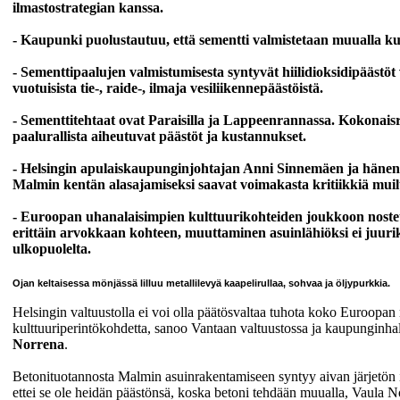
ilmastostrategian
kanssa.
- Kaupunki puolustautuu, että sementti valmistetaan
muualla kui
- Sementtipaalujen valmistumisesta syntyvät
hiilidioksidipäästöt
vuotuisista tie-, raide-, ilmaja
vesiliikennepäästöistä.
- Sementtitehtaat ovat Paraisilla ja Lappeenrannassa. Kokonai
paalurallista aiheutuvat päästöt ja kustannukset.
- Helsingin apulaiskaupunginjohtajan Anni Sinnemäen ja hänen
Malmin kentän alasajamiseksi saavat voimakasta kritiikkiä muilt
- Euroopan uhanalaisimpien kulttuurikohteiden joukkoon nostet
erittäin arvokkaan kohteen, muuttaminen asuinlähiöksi ei juur
ulkopuolelta.
Ojan keltaisessa mönjässä lilluu metallilevyä kaapelirullaa, sohvaa ja öljypurkkia.
Helsingin valtuustolla ei voi olla päätösvaltaa tuhota koko Euroopan
kulttuuriperintökohdetta, sanoo Vantaan valtuustossa ja kaupunginha
Norrena
.
Betonituotannosta Malmin asuinrakentamiseen syntyy aivan järjetön i
ettei se ole heidän päästönsä, koska betoni tehdään muualla, Vaula N