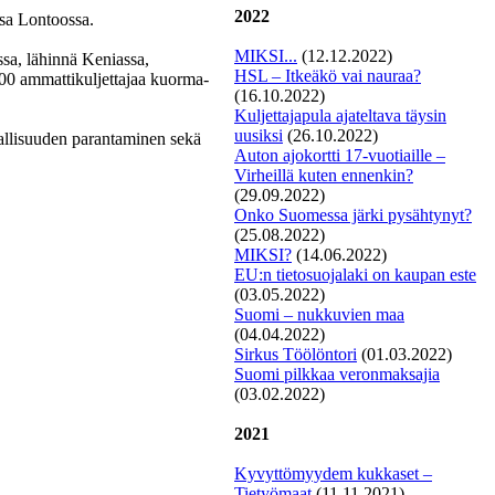
2022
ssa Lontoossa.
MIKSI...
(12.12.2022)
ssa, lähinnä Keniassa,
HSL – Itkeäkö vai nauraa?
000 ammattikuljettajaa kuorma-
(16.10.2022)
Kuljettajapula ajateltava täysin
uusiksi
(26.10.2022)
vallisuuden parantaminen sekä
Auton ajokortti 17-vuotiaille –
Virheillä kuten ennenkin?
(29.09.2022)
Onko Suomessa järki pysähtynyt?
(25.08.2022)
MIKSI?
(14.06.2022)
EU:n tietosuojalaki on kaupan este
(03.05.2022)
Suomi – nukkuvien maa
(04.04.2022)
Si
rkus Töölöntori
(01.03.2022)
Suomi pilkkaa veronmaksajia
(03.02.2022)
2021
Kyvyttömyydem kukkaset –
Tietyömaat
(11.11.2021)