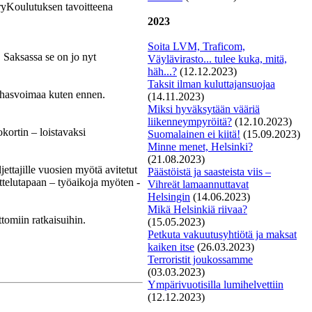
ryKoulutuksen tavoitteena
2023
Soita LVM, Traficom,
 Saksassa se on jo nyt
Väylävirasto... tulee kuka, mitä,
häh...?
(12.12.2023)
Taksit
ilman kuluttajansuojaa
lihasvoimaa kuten ennen.
(14.11.2023)
Miksi hyväksytään vääriä
liikenneympyröitä?
(12.10.2023)
okortin – loistavaksi
S
uomalainen ei kiitä!
(15.09.2023)
Minne menet, Helsinki?
(21.08.2023)
ettajille vuosien myötä avitetut
Päästöistä ja saasteista viis –
ttelutapaan – työaikoja myöten -
Vihreät lamaannuttavat
Helsingin
(14.06.2023)
Mikä Helsinkiä riivaa?
tomiin ratkaisuihin.
(15.05.2023)
Petkuta vakuutusyhtiötä ja maksat
kaiken itse
(26.03.2023)
Terroristit joukossamme
(03.03.2023)
Ympärivuotisilla lumihelvettiin
(12.12.2023)