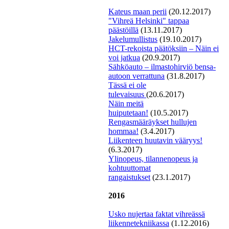
Kateus maan perii
(20.12.2017)
"
V
ihreä Helsinki" tappaa
päästöillä
(13.11.2017)
Jakelumullistus
(19.10.2017)
H
CT-rekoista päätöksiin – Näin ei
voi jatkua
(20.9.2017)
Sähköauto – ilmastohirviö bensa-
autoon verrattuna
(31.8.2017)
Tässä ei ole
tulevaisuus
(20.6.2017)
Näin meitä
huiputetaan!
(10.5.2017)
Rengasmääräykset hullujen
hommaa!
(3.4.2017)
Liikenteen huutavin vääryys!
(6.3.2017)
Ylinopeus, tilannenopeus ja
kohtuuttomat
rangaistukset
(23.1.2017)
2016
Usko nujertaa faktat vihreässä
liikennetekniikassa
(1.12.2016)