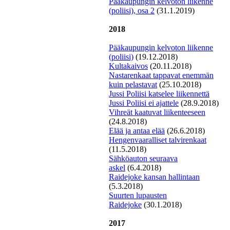
Pääkaupungin kelvoton liikenne
(poliisi), osa 2
(31.1.2019)
2018
P
ääkaupungin kelvoton liikenne
(poliisi)
(19.12.2018)
Kultakaivos
(20.11.2018)
Nastarenkaat tappavat enemmän
kuin pelastavat
(25.10.2018)
J
ussi Poliisi katselee liikennettä
Jussi Poliisi ei ajattele
(28.9.2018)
Vihreät kaatuvat liikenteeseen
(24.8.2018)
E
lää ja antaa elää
(26.6.2018)
Hengenvaaralliset talvirenkaat
(11.5.2018)
S
ähköauton seuraava
askel
(6.4.2018)
Raidejoke kansan hallintaan
(5.3.2018)
S
uurten lupausten
Raidejoke
(30.1.2018)
2017