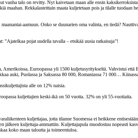
t vanha talo on revitty. Nyt kaivetaan maan alle ensin kaksikerroksista 
ikiä maahan. Rekkalasteittain maata kuljetetaan pois ja tilalle tuodaan b
sta maanantai-aamuun. Onko se duunarien oma valinta, en tiedä? Nauttiva
at: ”Ajatelkaa pojat uudella tavalla – etsikää uusia ratkaisuja”!
 Amerikoissa, Euroopassa yli 1500 kuljetusyritykseltä. Vahvistui että 
kkaa auki, Puolassa ja Saksassa 80 000, Romaniassa 71 000… Kiinassa
sikuljettajista alle on 12% naisia.
oopassa kuljettajien keski-ikä on 50 vuotta. 32% on yli 55-vuotiaita.
varaliikenteen kuljettajaa, jotta tilanne Suomessa ei heikkene entisestä
sen jälkeen kuljettaja-ammattiin. Kuljettajapula muodostuu nopeasti ka
uhkaa koko maan taloutta ja toimeentuloa.