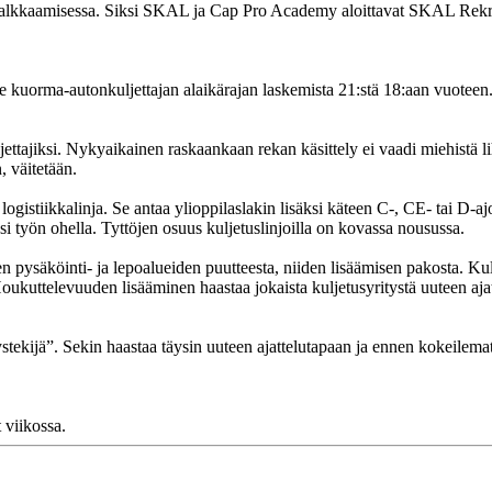
an palkkaamisessa. Siksi SKAL ja Cap Pro Academy aloittavat SKAL Rek
 kuorma-autonkuljettajan alaikärajan laskemista 21:stä 18:aan vuoteen.
ettajiksi. Nykyaikainen raskaankaan rekan käsittely ei vaadi miehistä 
, väitetään.
logistiikkalinja. Se antaa ylioppilaslakin lisäksi käteen C-, CE- tai D-aj
 työn ohella. Tyttöjen osuus kuljetuslinjoilla on kovassa nousussa.
n pysäköinti- ja lepoalueiden puutteesta, niiden lisäämisen pakosta. Kulj
Houkuttelevuuden lisääminen haastaa jokaista kuljetusyritystä uuteen aja
ystekijä”. Sekin haastaa täysin uuteen ajattelutapaan ja ennen kokeilemat
 viikossa.