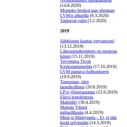
Avuttomuuden ratinkääntäjät
(14.8.2020)
Montako henkeä taas uhrataan
LVM:n alttarilla
(9.3.2020)
T
appavat valot
(3.2.2020)
2019
Sähköauto kaatuu vetyautoon!
(13.12.2019)
L
iikennenäkeminen on monesta
kiinni
(15.11.2019)
Tervetuloa Tivoli
Keskustatunneliin
(17.10.2019)
LVM pantava holhoukseen
(19.9.2019)
Tunnustan, olen
taparikollinen
(20.8.2019)
LP:n ylösnousemus
(12.6.2019)
E
lävä lentohistoria
Malmille!
(30.4.2019)
Malmin Vihreä
miljardihauta
(4.4.2019)
Minä ja Mäntyranta – Ei, ei tätä
kestä selvinpäin
(14.3.2019)