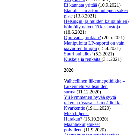
Ei kannata yrittää
(10.9.2021)
Etanoli – ilmastomuuttajien sokea
piste
(13.8.2021)
Helsingin (ja muiden kaupunkien)
hölmöily näivettää keskustoja
(18.6.2021)
Quo vadis, nokian?
(20.5.2021)
Manipuloitu LP-raportti on vain
jäävuoren huippu
(15.4.2021)
Suuri puhallus!
(5.3.2021)
K
uskeja ja renkaita
(3.1.2021)
2020
V
alheellinen liikennepolitiikka –
Liikenneturvallisuuden
surma
(11.12.2020)
Yli kymmenen hyvää syytä
rakentaa Vaasa – Umeå linkki,
Kvarkentie
(19.11.2020)
Mi
kä hiljensi
Harakan?
(15.10.2020)
Maantiekuljetukset
polvilleen
(11.9.2020)