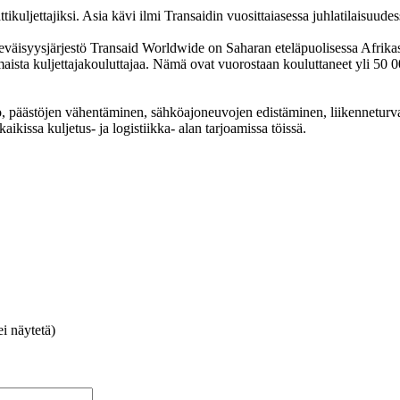
kuljettajiksi. Asia kävi ilmi Transaidin vuosittaiasessa juhlatilaisuude
ekeväisyysjärjestö Transaid Worldwide on Saharan eteläpuolisessa Afrika
ista kuljettajakouluttajaa. Nämä ovat vuorostaan kouluttaneet yli 50 
ajo, päästöjen vähentäminen, sähköajoneuvojen edistäminen, liikennetur
kissa kuljetus- ja logistiikka- alan tarjoamissa töissä.
i näytetä)