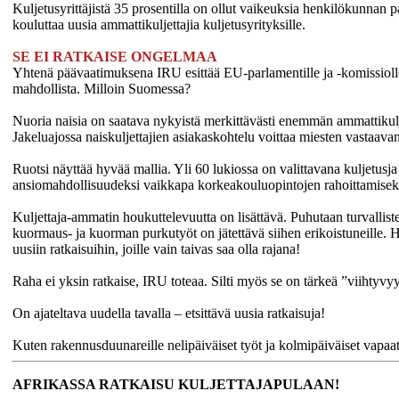
Kuljetusyrittäjistä 35 prosentilla on ollut vaikeuksia henkilökunn
kouluttaa uusia ammattikuljettajia kuljetusyrityksille.
SE EI RATKAISE ONGELMAA
Yhtenä päävaatimuksena IRU esittää EU-parlamentille ja -komissiolle
mahdollista. Milloin Suomessa?
Nuoria naisia on saatava nykyistä merkittävästi enemmän ammattikulj
Jakeluajossa naiskuljettajien asiakaskohtelu voittaa miesten vastaavan
Ruotsi näyttää hyvää mallia. Yli 60 lukiossa on valittavana kuljetusja 
ansiomahdollisuudeksi vaikkapa korkeakouluopintojen rahoittamiseksi
Kuljettaja-ammatin houkuttelevuutta on lisättävä. Puhutaan turvalliste
kuormaus- ja kuorman purkutyöt on jätettävä siihen erikoistuneille. 
uusiin ratkaisuihin, joille vain taivas saa olla rajana!
Raha ei yksin ratkaise, IRU toteaa. Silti myös se on tärkeä ”viihtyvy
On ajateltava uudella tavalla – etsittävä uusia ratkaisuja!
Kuten rakennusduunareille nelipäiväiset työt ja kolmipäiväiset vapaat
AFRIKASSA RATKAISU KULJETTAJAPULAAN!