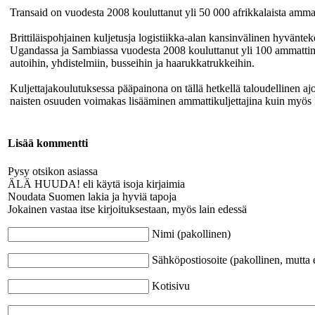
Transaid on vuodesta 2008 kouluttanut yli 50 000 afrikkalaista ammatti
Brittiläispohjainen kuljetusja logistiikka-alan kansinvälinen hyvänt
Ugandassa ja Sambiassa vuodesta 2008 kouluttanut yli 100 ammattima
autoihin, yhdistelmiin, busseihin ja haarukkatrukkeihin.
Kuljettajakoulutuksessa pääpainona on tällä hetkellä taloudellinen 
naisten osuuden voimakas lisääminen ammattikuljettajina kuin myös kai
Lisää kommentti
Pysy otsikon asiassa
ÄLÄ HUUDA! eli käytä isoja kirjaimia
Noudata Suomen lakia ja hyviä tapoja
Jokainen vastaa itse kirjoituksestaan, myös lain edessä
Nimi (pakollinen)
Sähköpostiosoite (pakollinen, mutta e
Kotisivu