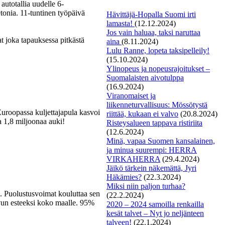
autotallia uudelle 6-
etonia. 11-tuntinen työpäivä
Hävittäjä-Hopalla Suomi irti
lamasta!
(12.12.2024)
Jos vain haluaa, taksi naruttaa
t joka tapauksessa pitkästä
aina
(8.11.2024)
Lulu Ranne, lopeta taksipelleily!
(15.10.2024)
Ylinopeus ja nopeusrajoitukset –
Suomalaisten aivotulppa
(16.9.2024)
Viranomaiset ja
liikenneturvallisuus: Mössötystä
Euroopassa kuljettajapula kasvoi
riittää, kukaan ei valvo
(20.8.2024)
 1,8 miljoonaa auki!
Risteysalueen tappava ristiriita
(12.6.2024)
Minä, vapaa Suomen kansalainen,
ja minua suurempi: HERRA
VIRKAHERRA
(29.4.2024)
Jäikö tärkein näkemättä, Jyri
Häkämies?
(22.3.2024)
Miksi niin paljon turhaa?
än. Puolustusvoimat kouluttaa sen
(22.2.2024)
svun esteeksi koko maalle. 95%
2020 – 2024 samoilla renkailla
kesät talvet – Nyt jo neljänteen
talveen!
(22.1.2024)