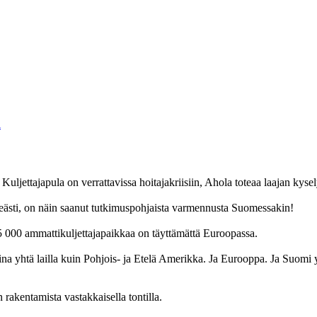
ljettajapula on verrattavissa hoitajakriisiin, Ahola toteaa laajan kyse
kipeästi, on näin saanut tutkimuspohjaista varmennusta Suomessakin!
 000 ammattikuljettajapaikkaa on täyttämättä Euroopassa.
a yhtä lailla kuin Pohjois- ja Etelä Amerikka. Ja Eurooppa. Ja Suomi yh
rakentamista vastakkaisella tontilla.