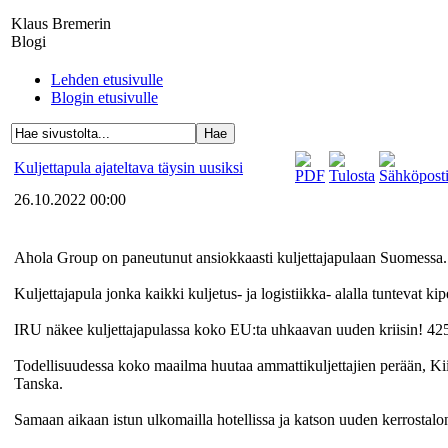
Klaus Bremerin
Blogi
Lehden etusivulle
Blogin etusivulle
Kuljettapula ajateltava täysin uusiksi
26.10.2022 00:00
Ahola Group on paneutunut ansiokkaasti kuljettajapulaan Suomessa. Ku
Kuljettajapula jonka kaikki kuljetus- ja logistiikka- alalla tuntevat 
IRU näkee kuljettajapulassa koko EU:ta uhkaavan uuden kriisin! 425
Todellisuudessa koko maailma huutaa ammattikuljettajien perään, Kiin
Tanska.
Samaan aikaan istun ulkomailla hotellissa ja katson uuden kerrostalon 