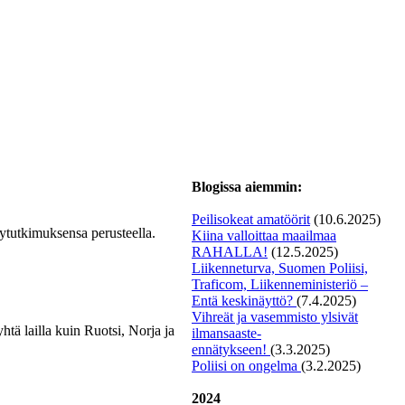
Blogissa aiemmin:
Peilisokeat amatöörit
(10.6.2025)
lytutkimuksensa perusteella.
Kiina valloittaa maailmaa
RAHALLA!
(12.5.2025)
Liikenneturva, Suomen Poliisi,
Traficom, Liikenneministeriö –
Entä keskinäyttö?
(7.4.2025)
Vihreät ja vasemmisto ylsivät
tä lailla kuin Ruotsi, Norja ja
ilmansaaste-
ennätykseen!
(3.3.2025)
Poliisi on ongelma
(3.2.2025)
2024