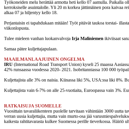
Työkoneiden melu herättää armotta heti kello 07 aamulla. Paikalla ollu
kerroksiselle asuintalolle. Yli 20 m korkea jättimäinen pora kaivaa re
alkaa 07 ja hiljentyy kello 18.
Perjantaisin ei tapahdukaan mitään! Työt pitävät taukoa torstai- illa
viikonlopusta.
Tulee mieleen vanhan luokanvalvoja
Irja Maliniemen
ikiviisaat san
Samaa pätee kuljettajapulaan.
MAAILMANLAAJUINEN ONGELMA
IRU
(International Road Transport Union) kyseli 25 maassa Aasiassa,
42% runsaassa vuodessa 2020- 2021. Isobritanniassa 100 000 työpai
Kuljettajista alle 3% on naisia. Kiinassa liki 5%, USA:ssa liki 8%. Bus
Kuljettajista vain 6-7% on alle 25-vuotiaita, Euroopassa vain 3%. Eur
RATKAISUJA SUOMELLE
Vuosittain tavaraliikenteen puolelle tarvitaan vähintään 3000 uutta ta
verran uusia kuljettajia, mutta vain murto-osa jää varusmiespalveluk
kaikesta rahtitavarasta kulkee Suomessa perille tieverkossa. Häiriö 