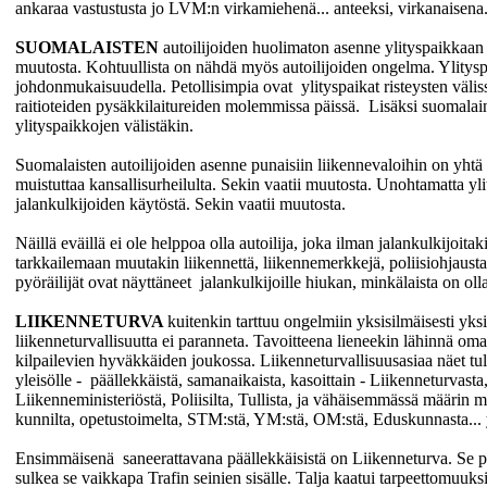
ankaraa vastustusta jo LVM:n virkamiehenä... anteeksi, virkanaisena
SUOMALAISTEN
autoilijoiden huolimaton asenne ylityspaikkaan 
muutosta. Kohtuullista on nähdä myös autoilijoiden ongelma. Ylityspa
johdonmukaisuudella. Petollisimpia ovat ylityspaikat risteysten väliss
raitioteiden pysäkkilaitureiden molemmissa päissä. Lisäksi suomalaine
ylityspaikkojen välistäkin.
Suomalaisten autoilijoiden asenne punaisiin liikennevaloihin on yht
muistuttaa kansallisurheilulta. Sekin vaatii muutosta. Unohtamatta yli
jalankulkijoiden käytöstä. Sekin vaatii muutosta.
Näillä eväillä ei ole helppoa olla autoilija, joka ilman jalankulkijoita
tarkkailemaan muutakin liikennettä, liikennemerkkejä, poliisiohjausta,
pyöräilijät ovat näyttäneet jalankulkijoille hiukan, minkälaista on olla 
LIIKENNETURVA
kuitenkin tarttuu ongelmiin yksisilmäisesti yksi
liikenneturvallisuutta ei paranneta. Tavoitteena lieneekin lähinnä o
kilpailevien hyväkkäiden joukossa. Liikenneturvallisuusasiaa näet tulv
yleisölle - päällekkäistä, samanaikaista, kasoittain - Liikenneturvasta
Liikenneministeriöstä, Poliisilta, Tullista, ja vähäisemmässä määrin m
kunnilta, opetustoimelta, STM:stä, YM:stä, OM:stä, Eduskunnasta... 
Ensimmäisenä saneerattavana päällekkäisistä on Liikenneturva. Se pit
sulkea se vaikkapa Trafin seinien sisälle. Talja kaatui tarpeettomuuksi