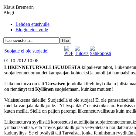
Klaus Bremerin
Blogi
Lehden etusivulle
Blogin etusivulle
Suojatie ei ole suojatie!
01.10.2012 10:06
LIIKENNETURVALLISUUDESTA
kilpailevat tahot, Liikennetu
suojatieonnettomuudet kampanjan kohteeksi ja autoilijat hampaisiins
Liikenneturva on täti
Tarvaisen
johdolla kiirehtinyt oikein julistamaa
on rientänyt täti
Kyllönen
suojelemaan, kuinkas muuten!
Valaistuksena tädeille: Suojatiellä ei ole suojaa! Ei ole panssariseiniä
mielikuvan jalankulkijoille. ”Ylityspaikka” osuisi oikeaan. Ruotsiss
kuten meillä. Siellä on paljon parempi liikenneturvallisuus kuin meill
Liikenneturva syyllistää korostetusti autoilijoita suojatieonnettomuuks
yrittää tasoittaa, että ”myös jalankulkijoita velvoitetaan noudattamaa
kadunylitys. Se ei pysäytä täti Tarvaista, jonka feminismin ryydittä