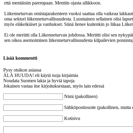
että mentäisiin parempaan. Mentiin ojasta allikkoon.
Liikenneturvan omistajarakenteen vuoksi saattaa olla vaikeaa lakkauttaa
oma sektori liikenneturvallisuudesta. Luontainen sellainen olisi lapset
myös eläkeikäiset ja vanhukset. Siinä lienee kuitenkin jo liikaa Liik
Ei ole meriitti olla Liikenneturvan johdossa. Meriitti olisi sen nykyp
sen oikea asemoiminen liikenneturvallisuudesta kilpailevien ponnistaj
Lisää kommentti
Pysy otsikon asiassa
ÄLÄ HUUDA! eli käytä isoja kirjaimia
Noudata Suomen lakia ja hyviä tapoja
Jokainen vastaa itse kirjoituksestaan, myös lain edessä
Nimi (pakollinen)
Sähköpostiosoite (pakollinen, mutta e
Kotisivu