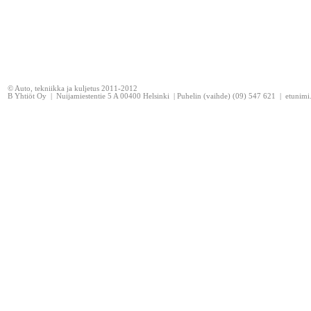
© Auto, tekniikka ja kuljetus 2011-2012
B Yhtiöt Oy | Nuijamiestentie 5 A 00400 Helsinki | Puhelin (vaihde) (09) 547 621 | etunim