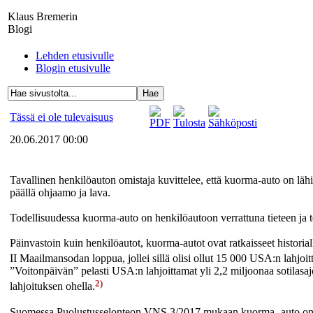
Klaus Bremerin
Blogi
Lehden etusivulle
Blogin etusivulle
Tässä ei ole tulevaisuus
20.06.2017 00:00
Tavallinen henkilöauton omistaja kuvittelee, että kuorma-auto on lähinn
päällä ohjaamo ja lava.
Todellisuudessa kuorma-auto on henkilöautoon verrattuna tieteen ja 
Päinvastoin kuin henkilöautot, kuorma-autot ovat ratkaisseet historial
II Maailmansodan loppua, jollei sillä olisi ollut 15 000 USA:n lahj
”Voitonpäivän” pelasti USA:n lahjoittamat yli 2,2 miljoonaa sotilasa
2)
lahjoituksen ohella.
Suomessa Puolustusselonteon VNS 3/2017 mukaan kuorma- auto on ”sodan