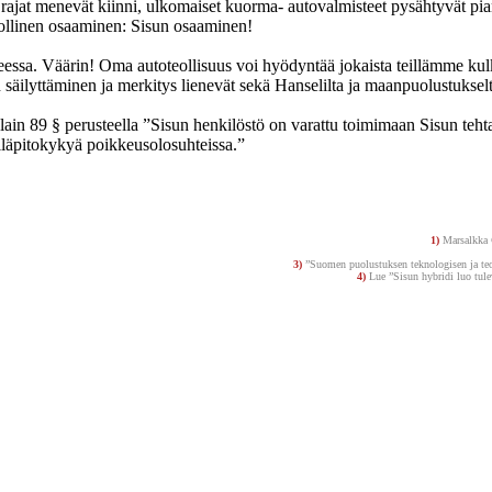
s rajat menevät kiinni, ulkomaiset kuorma- autovalmisteet pysähtyvät pi
teollinen osaaminen: Sisun osaaminen!
anteessa. Väärin! Oma autoteollisuus voi hyödyntää jokaista teillämme k
 säilyttäminen ja merkitys lienevät sekä Hanselilta ja maanpuolustuksel
ain 89 § perusteella ”Sisun henkilöstö on varattu toimimaan Sisun teht
ylläpitokykyä poikkeusolosuhteissa.”
1)
Marsalkka
3)
”Suomen puolustuksen teknologisen ja teo
4)
Lue ”Sisun hybridi luo tulev