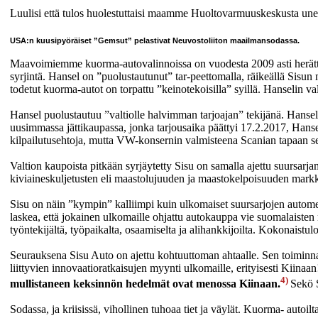
Luulisi että tulos huolestuttaisi maamme Huoltovarmuuskeskusta unet
USA:n kuusipyöräiset ”Gemsut” pelastivat Neuvostoliiton maailmansodassa.
Maavoimiemme kuorma-autovalinnoissa on vuodesta 2009 asti herättän
syrjintä. Hansel on ”puolustautunut” tar-peettomalla, räikeällä Sis
todetut kuorma-autot on torpattu ”keinotekoisilla” syillä. Hanselin
Hansel puolustautuu ”valtiolle halvimman tarjoajan” tekijänä. Hanse
uusimmassa jättikaupassa, jonka tarjousaika päättyi 17.2.2017, Ha
kilpailutusehtoja, mutta VW-konsernin valmisteena Scanian tapaan se
Valtion kaupoista pitkään syrjäytetty Sisu on samalla ajettu suursarjama
kiviaineskuljetusten eli maastolujuuden ja maastokelpoisuuden markk
Sisu on näin ”kympin” kalliimpi kuin ulkomaiset suursarjojen autome
laskea, että jokainen ulkomaille ohjattu autokauppa vie suomalaiste
työntekijältä, työpaikalta, osaamiselta ja alihankkijoilta. Kokonaistu
Seurauksena Sisu Auto on ajettu kohtuuttoman ahtaalle. Sen toiminnan
liittyvien innovaatioratkaisujen myynti ulkomaille, erityisesti Kiinaa
4)
mullistaneen keksinnön hedelmät ovat menossa Kiinaan.
Sekö 
Sodassa, ja kriisissä, vihollinen tuhoaa tiet ja väylät. Kuorma- autoi