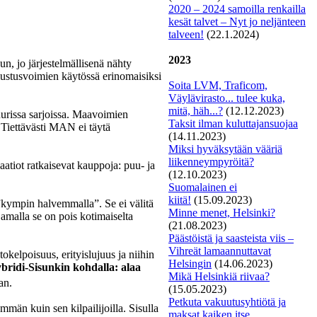
2020 – 2024 samoilla renkailla
kesät talvet – Nyt jo neljänteen
talveen!
(22.1.2024)
2023
, jo järjestelmällisenä nähty
lustusvoimien käytössä erinomaisiksi
Soita LVM, Traficom,
Väylävirasto... tulee kuka,
mitä, häh...?
(12.12.2023)
uurissa sarjoissa. Maavoimien
Taksit
ilman kuluttajansuojaa
Tiettävästi MAN ei täytä
(14.11.2023)
Miksi hyväksytään vääriä
liikenneympyröitä?
vaatiot ratkaisevat kauppoja: puu- ja
(12.10.2023)
S
uomalainen ei
kiitä!
(15.09.2023)
”kympin halvemmalla”. Se ei välitä
Minne menet, Helsinki?
amalla se on pois kotimaiselta
(21.08.2023)
Päästöistä ja saasteista viis –
Vihreät lamaannuttavat
kelpoisuus, erityislujuus ja niihin
Helsingin
(14.06.2023)
ridi-Sisunkin kohdalla: alaa
Mikä Helsinkiä riivaa?
an.
(15.05.2023)
Petkuta vakuutusyhtiötä ja
mmän kuin sen kilpailijoilla. Sisulla
maksat kaiken itse