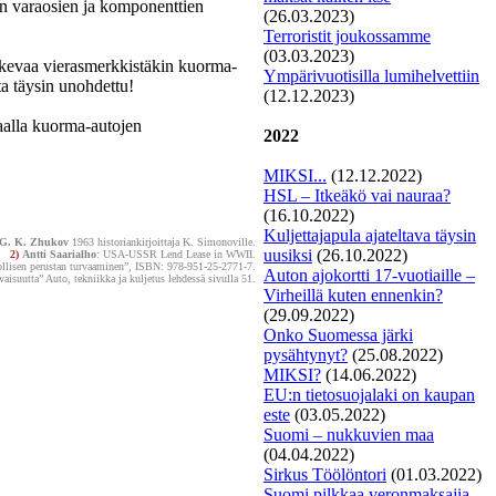
an varaosien ja komponenttien
(26.03.2023)
Terroristit joukossamme
(03.03.2023)
ulkevaa vierasmerkkistäkin kuorma-
Ympärivuotisilla lumihelvettiin
ta täysin unohdettu!
(12.12.2023)
aalla kuorma-autojen
2022
MIKSI...
(12.12.2022)
HSL – Itkeäkö vai nauraa?
(16.10.2022)
Kuljettajapula ajateltava täysin
G. K. Zhukov
1963 historiankirjoittaja K. Simonoville.
uusiksi
(26.10.2022)
2)
Antti Saarialho
: USA-USSR Lend Lease in WWII.
llisen perustan turvaaminen”, ISBN: 978-951-25-2771-7.
Auton ajokortti 17-vuotiaille –
aisuutta” Auto, tekniikka ja kuljetus lehdessä sivulla 51.
Virheillä kuten ennenkin?
(29.09.2022)
Onko Suomessa järki
pysähtynyt?
(25.08.2022)
MIKSI?
(14.06.2022)
EU:n tietosuojalaki on kaupan
este
(03.05.2022)
Suomi – nukkuvien maa
(04.04.2022)
Si
rkus Töölöntori
(01.03.2022)
Suomi pilkkaa veronmaksajia