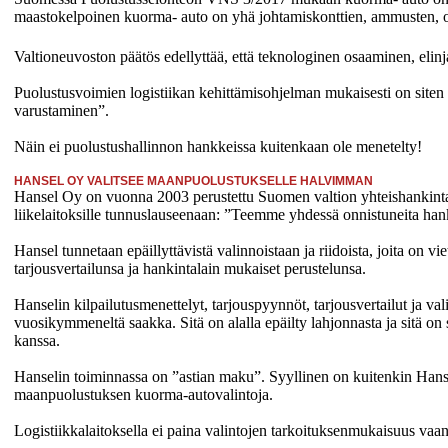
maastokelpoinen kuorma- auto on yhä johtamiskonttien, ammusten, ohju
Valtioneuvoston päätös edellyttää, että teknologinen osaaminen, elinja
Puolustusvoimien logistiikan kehittämisohjelman mukaisesti on site
varustaminen”.
Näin ei puolustushallinnon hankkeissa kuitenkaan ole menetelty!
HANSEL OY VALITSEE MAANPUOLUSTUKSELLE HALVIMMAN
Hansel Oy on vuonna 2003 perustettu Suomen valtion yhteishankintayhtiö. 
liikelaitoksille tunnuslauseenaan: ”Teemme yhdessä onnistuneita ha
Hansel tunnetaan epäillyttävistä valinnoistaan ja riidoista, joita on
tarjousvertailunsa ja hankintalain mukaiset perustelunsa.
Hanselin kilpailutusmenettelyt, tarjouspyynnöt, tarjousvertailut ja v
vuosikymmeneltä saakka. Sitä on alalla epäilty lahjonnasta ja sitä on s
kanssa.
Hanselin toiminnassa on ”astian maku”. Syyllinen on kuitenkin Hanse
maanpuolustuksen kuorma-autovalintoja.
Logistiikkalaitoksella ei paina valintojen tarkoituksenmukaisuus vaa