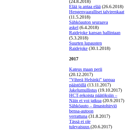
(24.8.2018)
E
lää ja antaa elää
(26.6.2018)
Hengenvaaralliset talvirenkaat
(11.5.2018)
S
ähköauton seuraava
askel
(6.4.2018)
Raidejoke kansan hallintaan
(5.3.2018)
S
uurten lupausten
Raidejoke
(30.1.2018)
2017
Kateus maan perii
(20.12.2017)
"
V
ihreä Helsinki" tappaa
päästöillä
(13.11.2017)
Jakelumullistus
(19.10.2017)
H
CT-rekoista päätöksiin –
Näin ei voi jatkua
(20.9.2017)
Sähköauto – ilmastohirviö
bensa-autoon
verrattuna
(31.8.2017)
Tässä ei ole
tulevaisuus
(20.6.2017)