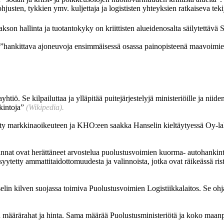
sten, tykkien ymv. kuljettaja ja logististen yhteyksien ratkaiseva teki
kson hallinta ja tuotantokyky on kriittisten alueidenosalta säilytettävä
n ”hankittava ajoneuvoja ensimmäisessä osassa painopisteenä maavoimie
Se kilpailuttaa ja ylläpitää puitejärjestelyjä ministeriöille ja niiden ala
nkintoja”
(Wikipedia).
 viety markkinaoikeuteen ja KHO:een saakka Hanselin kieltäytyessä Oy-la
alinnat ovat herättäneet arvostelua puolustusvoimien kuorma- autohankin
yytetty ammattitaidottomuudesta ja valinnoista, jotka ovat räikeässä rist
lin kilven suojassa toimiva Puolustusvoimien Logistiikkalaitos. Se oh
n määrärahat ja hinta. Sama määrää Puolustusministeriötä ja koko maanp