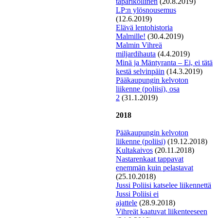
taparikollinen
(20.8.2019)
LP:n ylösnousemus
(12.6.2019)
E
lävä lentohistoria
Malmille!
(30.4.2019)
Malmin Vihreä
miljardihauta
(4.4.2019)
Minä ja Mäntyranta – Ei, ei tätä
kestä selvinpäin
(14.3.2019)
Pääkaupungin kelvoton
liikenne (poliisi), osa
2
(31.1.2019)
2018
P
ääkaupungin kelvoton
liikenne (poliisi)
(19.12.2018)
Kultakaivos
(20.11.2018)
Nastarenkaat tappavat
enemmän kuin pelastavat
(25.10.2018)
J
ussi Poliisi katselee liikennettä
Jussi Poliisi ei
ajattele
(28.9.2018)
Vihreät kaatuvat liikenteeseen