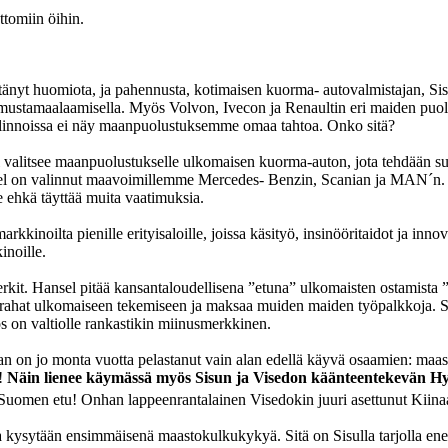
tomiin öihin.
yt huomiota, ja pahennusta, kotimaisen kuorma- autovalmistajan, Sisun
un mustamaalaamisella. Myös Volvon, Ivecon ja Renaultin eri maiden puo
 valinnoissa ei näy maanpuolustuksemme omaa tahtoa. Onko sitä?
l valitsee maanpuolustukselle ulkomaisen kuorma-auton, jota tehdään s
nsel on valinnut maavoimillemme Mercedes- Benzin, Scanian ja MAN´n. 
 ehkä täyttää muita vaatimuksia.
rkkinoilta pienille erityisaloille, joissa käsityö, insinööritaidot ja inno
inoille.
rkit. Hansel pitää kansantaloudellisena ”etuna” ulkomaisten ostamista 
n rahat ulkomaiseen tekemiseen ja maksaa muiden maiden työpalkkoja. S
los on valtiolle rankastikin miinusmerkkinen.
 on jo monta vuotta pelastanut vain alan edellä käyvä osaamien: maasto
n!
Näin lienee käymässä myös Sisun ja Visedon käänteentekevän Hyb
Suomen etu! Onhan lappeenrantalainen Visedokin juuri asettunut Kiina
lta kysytään ensimmäisenä maastokulkukykyä. Sitä on Sisulla tarjolla ene