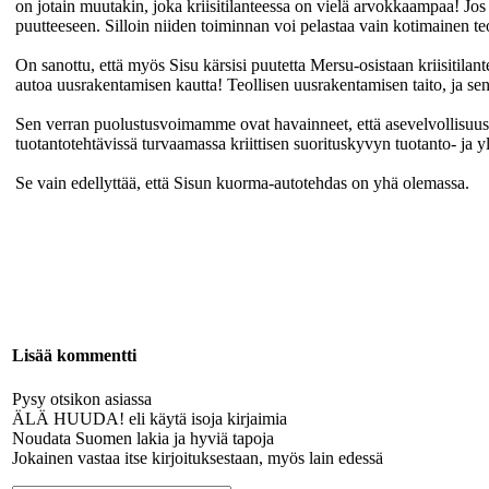
on jotain muutakin, joka kriisitilanteessa on vielä arvokkaampaa! Jo
puutteeseen. Silloin niiden toiminnan voi pelastaa vain kotimainen 
On sanottu, että myös Sisu kärsisi puutetta Mersu-osistaan kriisitil
autoa uusrakentamisen kautta! Teollisen uusrakentamisen taito, ja sen
Sen verran puolustusvoimamme ovat havainneet, että asevelvollisuusl
tuotantotehtävissä turvaamassa kriittisen suorituskyvyn tuotanto- ja 
Se vain edellyttää, että Sisun kuorma-autotehdas on yhä olemassa.
Lisää kommentti
Pysy otsikon asiassa
ÄLÄ HUUDA! eli käytä isoja kirjaimia
Noudata Suomen lakia ja hyviä tapoja
Jokainen vastaa itse kirjoituksestaan, myös lain edessä