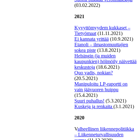
(03.02.2022)
2021
Kyvyttömyydem kukkaset –
Tietyömaat
(11.11.2021)
Ei kannata yrittää
(10.9.2021)
Etanoli – ilmastomuuttajien
sokea piste
(13.8.2021)
Helsingin (ja muiden
kaupunkien) hölmöily näivettää
keskustoja
(18.6.2021)
Quo vadis, nokian?
(20.5.2021)
Manipuloitu LP-raportti on
vain jäävuoren huippu
(15.4.2021)
Suuri puhallus!
(5.3.2021)
K
uskeja ja renkaita
(3.1.2021)
2020
V
alheellinen liikennepolitiikka
– Liikenneturvallisuuden