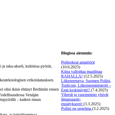
Blogissa aiemmin:
Peilisokeat amatöörit
i ja taka-akseli, kulmissa pyörät,
(10.6.2025)
Kiina valloittaa maailmaa
RAHALLA!
(12.5.2025)
rkeateknologisen erikoislatauksen.
Liikenneturva, Suomen Poliisi,
Traficom, Liikenneministeriö –
i olisi ikinä ehtinyt Berliiniin ennen
Entä keskinäyttö?
(7.4.2025)
Vihreät ja vasemmisto ylsivät
Todellisuudessa Venäjän
ilmansaaste-
-etupyörillä – kaiken muun
ennätykseen!
(3.3.2025)
Poliisi on ongelma
(3.2.2025)
a- ja kriisitilanteissa