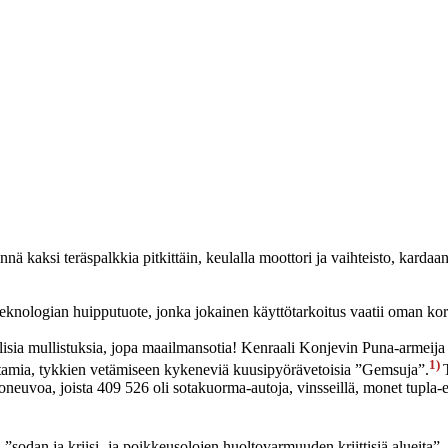
ä kaksi teräspalkkia pitkittäin, keulalla moottori ja vaihteisto, kardaan
teknologian huipputuote, jonka jokainen käyttötarkoitus vaatii oman ko
lisia mullistuksia, jopa maailmansotia! Kenraali Konjevin Puna-armeija e
1)
oittamia, tykkien vetämiseen kykeneviä kuusipyörävetoisia ”Gemsuja”.
joneuvoa, joista 409 526 oli sotakuorma-autoja, vinsseillä, monet tupla
 ja kriisi- ja poikkeusolojen huoltovarmuuden kriittisiä alueita”. Sot