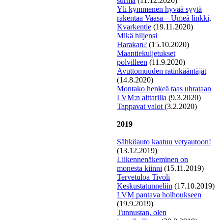
surma
(11.12.2020)
Yli kymmenen hyvää syytä
rakentaa Vaasa – Umeå linkki,
Kvarkentie
(19.11.2020)
Mi
kä hiljensi
Harakan?
(15.10.2020)
Maantiekuljetukset
polvilleen
(11.9.2020)
Avuttomuuden ratinkääntäjät
(14.8.2020)
Montako henkeä taas uhrataan
LVM:n alttarilla
(9.3.2020)
T
appavat valot
(3.2.2020)
2019
Sähköauto kaatuu vetyautoon!
(13.12.2019)
L
iikennenäkeminen on
monesta kiinni
(15.11.2019)
Tervetuloa Tivoli
Keskustatunneliin
(17.10.2019)
LVM pantava holhoukseen
(19.9.2019)
Tunnustan, olen