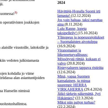
2024
jä.
Hävittäjä-Hopalla Suomi irti
3)
 Suomessa!
lamasta!
(12.12.2024)
Jos vain haluaa, taksi naruttaa
n operatiivisten joukkojen
aina
(8.11.2024)
Lulu Ranne, lopeta
taksipelleily!
(15.10.2024)
Ylinopeus ja nopeusrajoitukset
– Suomalaisten aivotulppa
(16.9.2024)
isille virastoille, laitoksille ja
Viranomaiset ja
liikenneturvallisuus:
Mössötystä riittää, kukaan ei
kiin vedoten julkistamasta
valvo
(20.8.2024)
Risteysalueen tappava ristiriita
(12.6.2024)
tojen kohdalla jo viime
Minä, vapaa Suomen
iriidassa alan asiantuntijoiden
kansalainen, ja minua
suurempi: HERRA
VIRKAHERRA
(29.4.2024)
jaa Hanselin nimissä
Jäikö tärkein näkemättä, Jyri
Häkämies?
(22.3.2024)
Miksi niin paljon turhaa?
uolustushallintoa.
(22.2.2024)