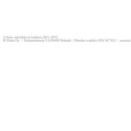
© Auto, tekniikka ja kuljetus 2011-2012
B Yhtiöt Oy | Nuijamiestentie 5 A 00400 Helsinki | Puhelin (vaihde) (09) 547 621 | etunim