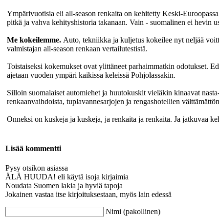
Ympärivuotisia eli all-season renkaita on kehitetty Keski-Euroopassa 
pitkä ja vahva kehityshistoria takanaan. Vain - suomalinen ei hevin u
Me kokeilemme.
Auto, tekniikka ja kuljetus kokeilee nyt neljää voi
valmistajan all-season renkaan vertailutestistä.
Toistaiseksi kokemukset ovat ylittäneet parhaimmatkin odotukset. Edes
ajetaan vuoden ympäri kaikissa keleissä Pohjolassakin.
Silloin suomalaiset automiehet ja huutokuskit vieläkin kinaavat nast
renkaanvaihdoista, tuplavannesarjojen ja rengashotellien välttämättö
Onneksi on kuskeja ja kuskeja, ja renkaita ja renkaita. Ja jatkuvaa ke
Lisää kommentti
Pysy otsikon asiassa
ÄLÄ HUUDA! eli käytä isoja kirjaimia
Noudata Suomen lakia ja hyviä tapoja
Jokainen vastaa itse kirjoituksestaan, myös lain edessä
Nimi (pakollinen)