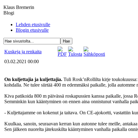
Klaus Bremerin
Blogi
Lehden etusivulle
Blogin etusivulle
Kuskeja ja renkaita
03.02.2021 00:00
On kuljettajia ja kuljettajia.
Tuli Rosk’nRollilta kirje toukokuussa
kohdalla. Ne tulee siirtää 400 m edemmäksi paikalle, jolla automm
Kiva patikoida 800 m päivässä roskapussien kanssa paikalle, jossa Ros
Semminkin kun kääntyminen on ennen aina onnistunut vanhalla paik
- Kuljettajamme on kokenut ja taitava. On CE-ajokortti, vastattiin k
Kuulkaa, sanoin, seuraavan kerran kun autonne tulee meille, antakaa
Sen jälkeen nuorelta jätekuskilta kääntyminen vanhalla paikalla onnis