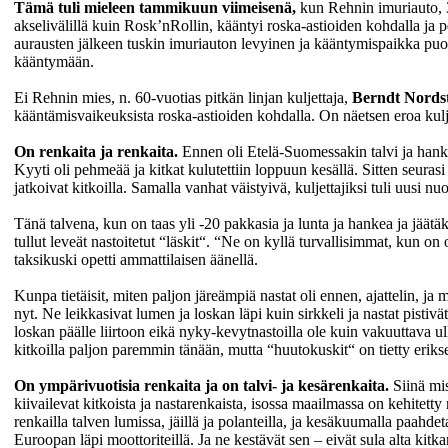
Tämä tuli mieleen tammikuun
viimeisenä,
kun Rehnin imuriauto, 3
akselivälillä kuin Rosk’nRollin, kääntyi roska-astioiden kohdalla ja pe
aurausten jälkeen tuskin imuriauton levyinen ja kääntymispaikka puo
kääntymään.
Ei Rehnin mies, n. 60-vuotias pitkän linjan kuljettaja,
Berndt Nords
kääntämisvaikeuksista roska-astioiden kohdalla. On näetsen eroa kuljet
On renkaita ja renkaita.
Ennen oli Etelä-Suomessakin talvi ja hanki
Kyyti oli pehmeää ja kitkat kulutettiin loppuun kesällä. Sitten seuras
jatkoivat kitkoilla. Samalla vanhat väistyivä, kuljettajiksi tuli uusi nuo
Tänä talvena, kun on taas yli -20 pakkasia ja lunta ja hankea ja jäätäki
tullut leveät nastoitetut “läskit“. “Ne on kyllä turvallisimmat, kun 
taksikuski opetti ammattilaisen äänellä.
Kunpa tietäisit, miten paljon järeämpiä nastat oli ennen, ajattelin, ja
nyt. Ne leikkasivat lumen ja loskan läpi kuin sirkkeli ja nastat pistiv
loskan päälle liirtoon eikä nyky-kevytnastoilla ole kuin vakuuttava u
kitkoilla paljon paremmin tänään, mutta “huutokuskit“ on tietty eriks
On ympärivuotisia renkaita
ja on talvi- ja kesärenkaita.
Siinä mi
kiivailevat kitkoista ja nastarenkaista, isossa maailmassa on kehitetty
renkailla talven lumissa, jäillä ja polanteilla, ja kesäkuumalla paahd
Euroopan läpi moottoriteillä. Ja ne kestävät sen – eivät sula alta kit