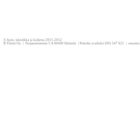
© Auto, tekniikka ja kuljetus 2011-2012
B Yhtiöt Oy | Nuijamiestentie 5 A 00400 Helsinki | Puhelin (vaihde) (09) 547 621 | etunim