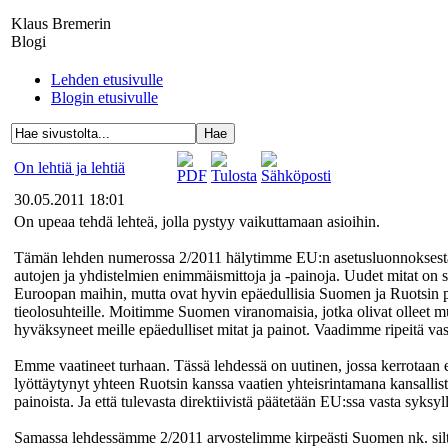
Klaus Bremerin
Blogi
Lehden etusivulle
Blogin etusivulle
On lehtiä ja lehtiä
30.05.2011 18:01
On upeaa tehdä lehteä, jolla pystyy vaikuttamaan asioihin.
Tämän lehden numerossa 2/2011 hälytimme EU:n asetusluonnoksesta,
autojen ja yhdistelmien enimmäismittoja ja -painoja. Uudet mitat on so
Euroopan maihin, mutta ovat hyvin epäedullisia Suomen ja Ruotsin pitk
tieolosuhteille. Moitimme Suomen viranomaisia, jotka olivat olleet m
hyväksyneet meille epäedulliset mitat ja painot. Vaadimme ripeitä vas
Emme vaatineet turhaan. Tässä lehdessä on uutinen, jossa kerrotaa
lyöttäytynyt yhteen Ruotsin kanssa vaatien yhteisrintamana kansallis
painoista. Ja että tulevasta direktiivistä päätetään EU:ssa vasta syksy
Samassa lehdessämme 2/2011 arvostelimme kirpeästi Suomen nk. sil