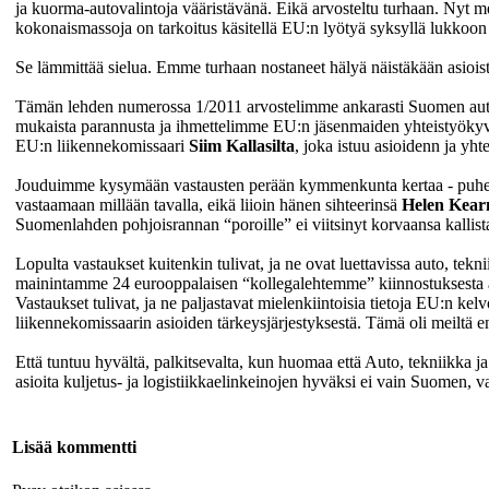
ja kuorma-autovalintoja vääristävänä. Eikä arvosteltu turhaan. Nyt mei
kokonaismassoja on tarkoitus käsitellä EU:n lyötyä syksyllä lukkoon t
Se lämmittää sielua. Emme turhaan nostaneet hälyä näistäkään asioista
Tämän lehden numerossa 1/2011 arvostelimme ankarasti Suomen auto
mukaista parannusta ja ihmettelimme EU:n jäsenmaiden yhteistyöky
EU:n liikennekomissaari
Siim Kallasilta
, joka istuu asioidenn ja yht
Jouduimme kysymään vastausten perään kymmenkunta kertaa - puhelimi
vastaamaan millään tavalla, eikä liioin hänen sihteerinsä
Helen Kear
Suomenlahden pohjoisrannan “poroille” ei viitsinyt korvaansa kallist
Lopulta vastaukset kuitenkin tulivat, ja ne ovat luettavissa auto, tekni
mainintamme 24 eurooppalaisen “kollegalehtemme” kiinnostuksesta as
Vastaukset tulivat, ja ne paljastavat mielenkiintoisia tietoja EU:n kel
liikennekomissaarin asioiden tärkeysjärjestyksestä. Tämä oli meiltä e
Että tuntuu hyvältä, palkitsevalta, kun huomaa että Auto, tekniikka j
asioita kuljetus- ja logistiikkaelinkeinojen hyväksi ei vain Suomen, 
Lisää kommentti