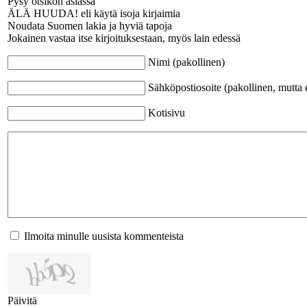
Pysy otsikon asiassa
ÄLÄ HUUDA! eli käytä isoja kirjaimia
Noudata Suomen lakia ja hyviä tapoja
Jokainen vastaa itse kirjoituksestaan, myös lain edessä
Nimi (pakollinen)
Sähköpostiosoite (pakollinen, mutta e
Kotisivu
Ilmoita minulle uusista kommenteista
Päivitä