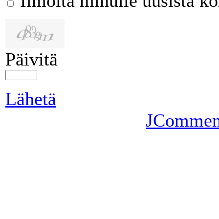
Ilmoita minulle uusista k
Päivitä
Lähetä
JCommen