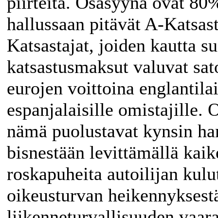
piirteitä. Osasyynä ovat 80
hallussaan pitävät A-Katsas
Katsastajat, joiden kautta s
katsastusmaksut valuvat sat
eurojen voittoina englantilai
espanjalaisille omistajille. 
nämä puolustavat kynsin ha
bisnestään levittämällä kaik
roskapuheita autoilijan kulu
oikeusturvan heikennyksest
liikenneturvallisuuden vaara