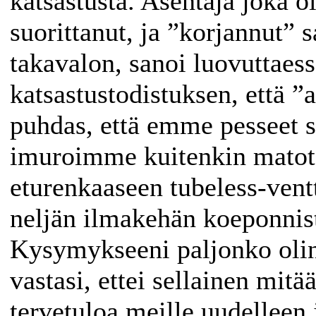
katsastusta. Asentaja joka o
suorittanut, ja ”korjannut
takavalon, sanoi luovuttaes
katsastustodistuksen, että ”
puhdas, että emme pesseet s
imuroimme kuitenkin matot 
eturenkaaseen tubeless-ventt
neljän ilmakehän koeponnis
Kysymykseeni paljonko olin 
vastasi, ettei sellainen mit
tervetuloa meille uudelleen