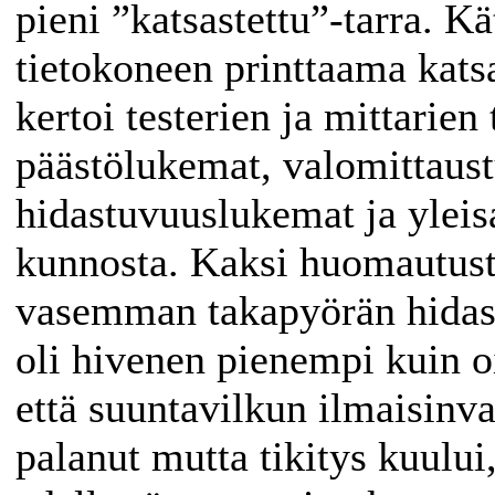
pieni ”katsastettu”-tarra. Kä
tietokoneen printtaama kats
kertoi testerien ja mittarien 
päästölukemat, valomittaust
hidastuvuuslukemat ja yleis
kunnosta. Kaksi huomautusta
vasemman takapyörän hidast
oli hivenen pienempi kuin o
että suuntavilkun ilmaisinva
palanut mutta tikitys kuului,