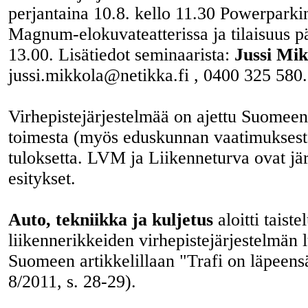
perjantaina 10.8. kello 11.30 Powerparki
Magnum-elokuvateatterissa ja tilaisuus pä
13.00. Lisätiedot seminaarista:
Jussi Mik
jussi.mikkola@netikka.fi , 0400 325 580.
Virhepistejärjestelmää on ajettu Suomeen
toimesta (myös eduskunnan vaatimuksesta 
tuloksetta. LVM ja Liikenneturva ovat jä
esitykset.
Auto, tekniikka ja kuljetus
aloitti taiste
liikennerikkeiden virhepistejärjestelmän 
Suomeen artikkelillaan "Trafi on läpeens
8/2011, s. 28-29).