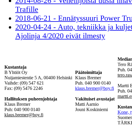
2014-08-26 - Veneilijöistä uusia lihav
Trafille
2018-06-21 - Ennätyssuuri Power Tr
2020-04-24 - Auto, tekniikka ja kulje
Ajolinja 4/2020 eivät ilmesty
Mediam
Tero R
Kustantaja
Puh. 04
B Yhtiöt Oy
Päätoimittaja
tero.ra
Nuijamiestentie 5 A, 00400 Helsinki
Klaus Bremer
Vaihde: (09) 547 621
Puh. 040 900 0140
Martti
Fax: (09) 5476 2246
klaus.bremer@boy.fi
Puh. 0
martti.
Hallituksen puheenjohtaja
Vakituiset avustajat
Klaus Bremer
Matti Aarnio
Kustan
Puh: 040 900 0140
Jouni Koskiniemi
Kone, t
klaus.bremer@boy.fi
Suomen 
TÄRKEÄ