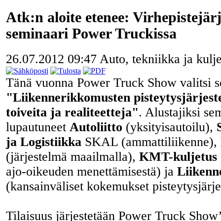
Atk:n aloite etenee: Virhepistejär
seminaari Power Truckissa
26.07.2012 09:47
Auto, tekniikka ja kulj
Tänä vuonna Power Truck Show valitsi s
"Liikennerikkomusten pisteytysjärjest
toiveita ja realiteetteja"
. Alustajiksi se
lupautuneet
Autoliitto
(yksityisautoilu),
ja Logistiikka
SKAL (ammattiliikenne),
(järjestelmä maailmalla),
KMT-kuljetus
ajo-oikeuden menettämisestä) ja
Liikenn
(kansainväliset kokemukset pisteytysjärje
Tilaisuus järjestetään Power Truck Show