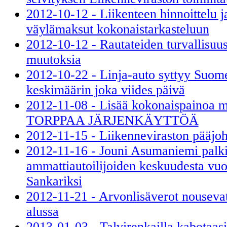
2012-10-12 - Liikenteen hinnoittelu 
väylämaksut kokonaistarkasteluun
2012-10-12 - Rautateiden turvallisuu
muutoksia
2012-10-22 - Linja-auto syttyy Suom
keskimäärin joka viides päivä
2012-11-08 - Lisää kokonaispainoa ma
TORPPAA JÄRJENKÄYTTÖÄ
2012-11-15 - Liikenneviraston pääjoh
2012-11-16 - Jouni Asumaniemi palkit
ammattiautoilijoiden keskuudesta vu
Sankariksi
2012-11-21 - Arvonlisäverot nouseva
alussa
2013-01-03 - Talvirenkailla kabotaasi