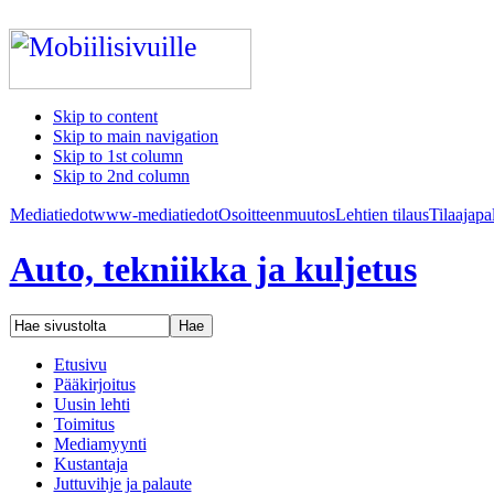
Skip to content
Skip to main navigation
Skip to 1st column
Skip to 2nd column
Mediatiedot
www-mediatiedot
Osoitteenmuutos
Lehtien tilaus
Tilaajapa
Auto, tekniikka ja kuljetus
Etusivu
Pääkirjoitus
Uusin lehti
Toimitus
Mediamyynti
Kustantaja
Juttuvihje ja palaute