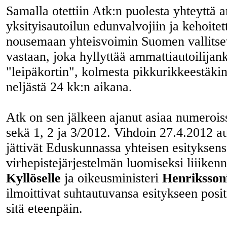
Samalla otettiin Atk:n puolesta yhteyttä 
yksityisautoilun edunvalvojiin ja kehoitett
nousemaan yhteisvoimin Suomen vallitse
vastaan, joka hyllyttää ammattiautoilijank
"leipäkortin", kolmesta pikkurikkeestäkin
neljästä 24 kk:n aikana.
Atk on sen jälkeen ajanut asiaa numerois
sekä 1, 2 ja 3/2012. Vihdoin 27.4.2012 aut
jättivät Eduskunnassa yhteisen esityksen
virhepistejärjestelmän luomiseksi liiikenn
Kyllöselle
ja oikeusministeri
Henrikssoni
ilmoittivat suhtautuvansa esitykseen posit
sitä eteenpäin.