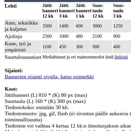
Lehti
Jätti-
Jätti-
Jätti-
Suur-
Suur-
banneri
banneri
banneri
taulu
taulu
12 kk
3 kk
1 kk
12 kk
3 kk
Auto, tekniikka
3500
1400
600
3000
1250
ja kuljetus
Ajolinja
2500
1000
480
2100
900
Kone, työ ja
1100
450
360
900
400
ympäristö
Suurtalousuutiset
Mediahinnat ja eri mainosmuodot tästä
linkistä
Sijainti:
Bannerien sijainti sivulla, katso esimerkki
Koot:
Jättibanneri (L) 810 * (K) 80 px (max)
Suurtaulu (L) 160 * (K) 300 px (max)
Tiedostokoko: enintään 30 kb.
Tiedostomuoto: jpg, gif, flash (ei sivuston päälle aukeavia 
toiminnallisuutta)
Tiedoston voi vaihtaa 4 kertaa 12 kk:n ilmoitusjakson aikan