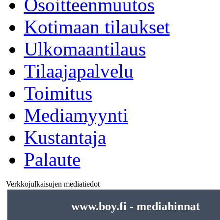
Osoitteenmuutos
Kotimaan tilaukset
Ulkomaantilaus
Tilaajapalvelu
Toimitus
Mediamyynti
Kustantaja
Palaute
Verkkojulkaisujen mediatiedot
www.boy.fi - mediahinnat