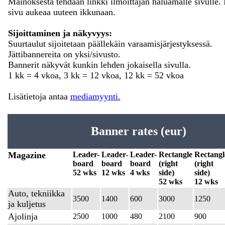
Mainoksesta tehdään linkki ilmoittajan haluamalle sivulle. 
sivu aukeaa uuteen ikkunaan.
Sijoittaminen ja näkyvyys:
Suurtaulut sijoitetaan päällekäin varaamisjärjestyksessä.
Jättibannereita on yksi/sivusto.
Bannerit näkyvät kunkin lehden jokaisella sivulla.
1 kk = 4 vkoa, 3 kk = 12 vkoa, 12 kk = 52 vkoa
Lisätietoja antaa
mediamyynti.
Banner rates (eur)
Magazine
Leader-
Leader-
Leader-
Rectangle
Rectangl
board
board
board
(right
(right
52 wks
12 wks
4 wks
side)
side)
52 wks
12 wks
Auto, tekniikka
3500
1400
600
3000
1250
ja kuljetus
Ajolinja
2500
1000
480
2100
900