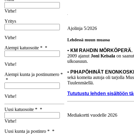
Virhe!
Yritys
Ajolinja 5/2026
Virhe!
Lehdessä muun muassa
Aiempi katuosoite *
*
•
KM RAHDIN MÖRKÖPERÄ.
2009 ajanut
Joni Keisala
on saanut 
ulkoasuun.
Virhe!
•
PIHAPÖHINÄT ENONKOSK
Aiempi kunta ja postinumero *
sekä komeita autoja oli tarjolla M
*
Tuulenmäellä.
Tututustu lehden sisältöön tä
Virhe!
Uusi katuosoite *
*
Mediakortti vuodelle 2026
Virhe!
Ajolinjan mediatiedot vuodelle 
Uusi kunta ja postinro *
*
Mediakortti löytyy tästä linkistä: