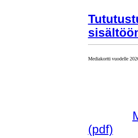
Tututust
sisältöön
Mediakortti vuodelle 202
Ajolinjan
vuodelle 
Mediakort
linkistä:
(pdf)