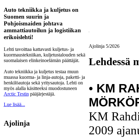
Auto tekniikka ja kuljetus on
Suomen suurin ja
Pohjoismaiden johtava
ammattiautoilun ja logistiikan
erikoislehti!
Ajolinja 5/2026
Lehti tavoittaa kattavasti kuljetus- ja
kuormaustekniikan, kuljetustalouden sekä
Lehdessä 
suomalaisen elinkeinoelämän päättäjät.
Auto tekniikka ja kuljetus testaa muun
muassa kuorma- ja linja-autoja, paketti- ja
henkilöautoja sekä yritysautoja. Lehti on
•
KM RA
myös alalla käsitteeksi muodostuneen
Arctic Testin
pääjärjestäjä.
MÖRKÖP
Lue lisää...
KM Rahdin
Ajolinja
2009 ajan