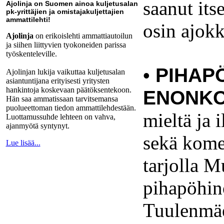
saanut its
Ajolinja on Suomen ainoa kuljetusalan
pk-yrittäjien ja omistajakuljettajien
ammattilehti!
osin ajok
Ajolinja
on erikoislehti ammattiautoilun
ja siihen liittyvien tyokoneiden parissa
työskenteleville.
•
PIHAP
Ajolinjan lukija vaikuttaa kuljetusalan
asiantuntijana erityisesti yritysten
hankintoja koskevaan päätöksentekoon.
ENONKO
Hän saa ammatissaan tarvitsemansa
puolueettoman tiedon ammattilehdestään.
mieltä ja 
Luottamussuhde lehteen on vahva,
ajanmyötä syntynyt.
sekä komei
Lue lisää...
tarjolla M
pihapöhin
Tuulenmäe