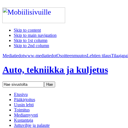
Skip to content
Skip to main navigation
Skip to 1st column
Skip to 2nd column
Mediatiedot
www-mediatiedot
Osoitteenmuutos
Lehtien tilaus
Tilaajapa
Auto, tekniikka ja kuljetus
Etusivu
Pääkirjoitus
Uusin lehti
Toimitus
Mediamyynti
Kustantaja
Juttuvihje ja palaute