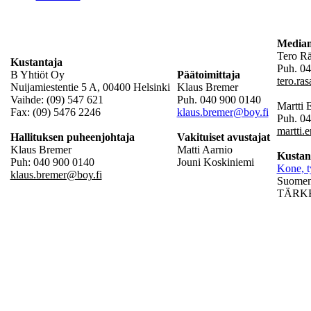
Mediam
Tero R
Kustantaja
Puh. 04
B Yhtiöt Oy
Päätoimittaja
tero.ra
Nuijamiestentie 5 A, 00400 Helsinki
Klaus Bremer
Vaihde: (09) 547 621
Puh. 040 900 0140
Martti
Fax: (09) 5476 2246
klaus.bremer@boy.fi
Puh. 0
martti.
Hallituksen puheenjohtaja
Vakituiset avustajat
Klaus Bremer
Matti Aarnio
Kustan
Puh: 040 900 0140
Jouni Koskiniemi
Kone, t
klaus.bremer@boy.fi
Suomen 
TÄRKEÄ