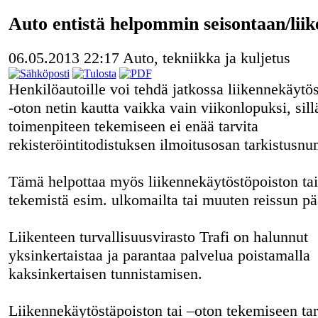
Auto entistä helpommin seisontaan/liik
06.05.2013 22:17
Auto, tekniikka ja kuljetus
Henkilöautoille voi tehdä jatkossa liikennekäytös
-oton netin kautta vaikka vain viikonlopuksi, sill
toimenpiteen tekemiseen ei enää tarvita
rekisteröintitodistuksen ilmoitusosan tarkistusn
Tämä helpottaa myös liikennekäytöstöpoiston tai
tekemistä esim. ulkomailta tai muuten reissun pä
Liikenteen turvallisuusvirasto Trafi on halunnut
yksinkertaistaa ja parantaa palvelua poistamalla
kaksinkertaisen tunnistamisen.
Liikennekäytöstäpoiston tai –oton tekemiseen tar