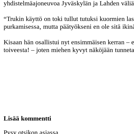
yhdistelmäajoneuvoa Jyväskylän ja Lahden väliä
“Trukin käyttö on toki tullut tutuksi kuormien la
purkamisessa, mutta päätyökseni en ole sitä ikin
Kisaan hän osallistui nyt ensimmäisen kerran – 
toiveesta! – joten miehen kyvyt näköjään tunnet
Lisää kommentti
Pysy otsikon asiassa