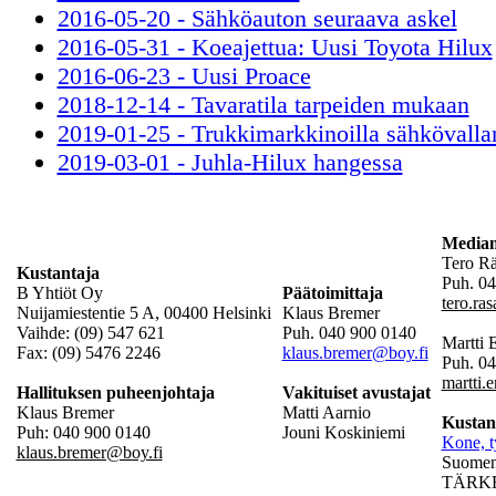
2016-05-20 - Sähköauton seuraava askel
2016-05-31 - Koeajettua: Uusi Toyota Hilux
2016-06-23 - Uusi Proace
2018-12-14 - Tavaratila tarpeiden mukaan
2019-01-25 - Trukkimarkkinoilla sähkövall
2019-03-01 - Juhla-Hilux hangessa
Mediam
Tero R
Kustantaja
Puh. 04
B Yhtiöt Oy
Päätoimittaja
tero.ra
Nuijamiestentie 5 A, 00400 Helsinki
Klaus Bremer
Vaihde: (09) 547 621
Puh. 040 900 0140
Martti
Fax: (09) 5476 2246
klaus.bremer@boy.fi
Puh. 0
martti.
Hallituksen puheenjohtaja
Vakituiset avustajat
Klaus Bremer
Matti Aarnio
Kustan
Puh: 040 900 0140
Jouni Koskiniemi
Kone, t
klaus.bremer@boy.fi
Suomen 
TÄRKEÄ