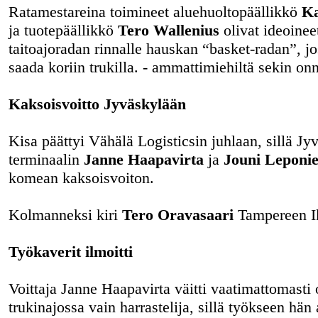
Ratamestareina toimineet aluehuoltopäällikkö
Ka
ja tuotepäällikkö
Tero Wallenius
olivat ideoinee
taitoajoradan rinnalle hauskan “basket-radan”, jos
saada koriin trukilla. - ammattimiehiltä sekin onn
Kaksoisvoitto Jyväskylään
Kisa päättyi Vähälä Logisticsin juhlaan, sillä Jy
terminaalin
Janne Haapavirta
ja
Jouni Leponi
komean kaksoisvoiton.
Kolmanneksi kiri
Tero Oravasaari
Tampereen Ik
Työkaverit ilmoitti
Voittaja Janne Haapavirta väitti vaatimattomasti
trukinajossa vain harrastelija, sillä työkseen hän 