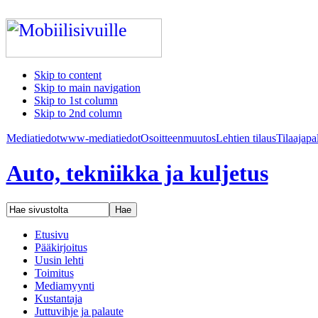
Skip to content
Skip to main navigation
Skip to 1st column
Skip to 2nd column
Mediatiedot
www-mediatiedot
Osoitteenmuutos
Lehtien tilaus
Tilaajapa
Auto, tekniikka ja kuljetus
Etusivu
Pääkirjoitus
Uusin lehti
Toimitus
Mediamyynti
Kustantaja
Juttuvihje ja palaute