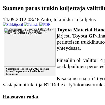
Suomen paras trukin kuljettaja valittii
14.09.2012 08:46
Auto, tekniikka ja kuljetus
Toyota Material Hand
järjesti
Toyota GP
-fin
perinteisen trukkihuut
yhteydessä.
Finaaliin oli valittu 14
osakilpailujen perusteel
Vasemmalla Toyota GP 2012 -mestari
Janne Haapavirta, oikealla Jouni
Leponiemi
Kisakalustona oli Toyo
vastapainotrukki ja BT Reflex -työntömastotrukk
Haastavat radat