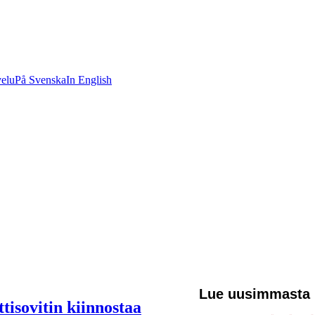
velu
På Svenska
In English
Lue uusimmasta
ttisovitin kiinnostaa