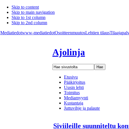
Skip to content
Skip to main navigation
Skip to 1st column
Skip to 2nd column
Mediatiedot
www-mediatiedot
Osoitteenmuutos
Lehtien tilaus
Tilaajapal
Ajolinja
Etusivu
Pääkirjoitus
Uusin lehti
Toimitus
Mediamyynti
Kustantaja
Juttuvihje ja palaute
Siviileille suunniteltu kon