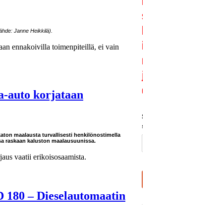
hde: Janne Heikkilä).
an ennakoivilla toimenpiteillä, ei vain
a-auto korjataan
aton maalausta turvallisesti henkilönostimella
a raskaan kaluston maalausuunissa.
us vaatii erikoisosaamista.
D 180 – Dieselautomaatin