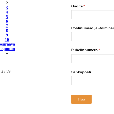
2
Osoite
(pakollinen)
*
3
4
5
6
7
Postinumero ja -toimipa
8
9
10
Seuraava
Loppuun
Puhelinnumero
(pakollin
*
»
 2 / 59
Sähköposti
Tilaa