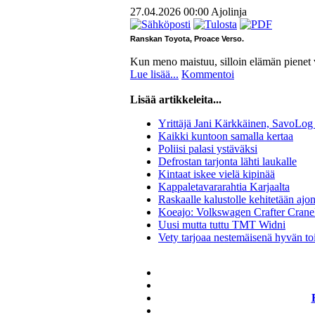
27.04.2026 00:00
Ajolinja
Ranskan Toyota, Proace Verso.
Kun meno maistuu, silloin elämän pienet 
Lue lisää...
Kommentoi
Lisää artikkeleita...
Yrittäjä Jani Kärkkäinen, SavoLog
Kaikki kuntoon samalla kertaa
Poliisi palasi ystäväksi
Defrostan tarjonta lähti laukalle
Kintaat iskee vielä kipinää
Kappaletavararahtia Karjaalta
Raskaalle kalustolle kehitetään ajo
Koeajo: Volkswagen Crafter Craneli
Uusi mutta tuttu TMT Widni
Vety tarjoaa nestemäisenä hyvän t