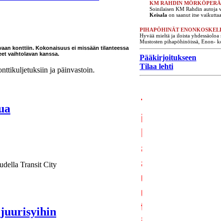
KM RAHDIN MÖRKÖPERÄ
Soinilaisen KM Rahdin autoja v
Keisala
on saanut itse vaikutta
PIHAPÖHINÄT ENONKOSKEL
Hyvää mieltä ja iloista yhdessäoloa 
Mustosten pihapöhinöissä, Enon- k
avaan konttiin. Kokonaisuus ei missään tilanteessa
eet vaihtolavan kanssa.
Pääkirjoitukseen
Tilaa lehti
tikuljetuksiin ja päinvastoin.
ua
udella Transit City
juurisyihin