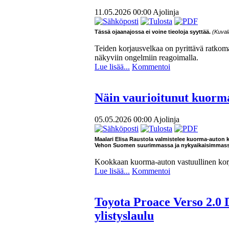
11.05.2026 00:00
Ajolinja
Tässä ojaanajossa ei voine tieoloja syyttää.
(Kuvalä
Teiden korjausvelkaa on pyrittävä ratkoma
näkyviin ongelmiin reagoimalla.
Lue lisää...
Kommentoi
Näin vaurioitunut kuorm
05.05.2026 00:00
Ajolinja
Maalari Elisa Raustola valmistelee kuorma-auton k
Vehon Suomen suurimmassa ja nykyaikaisimmass
Kookkaan kuorma-auton vastuullinen korja
Lue lisää...
Kommentoi
Toyota Proace Verso 2.0 
ylistyslaulu