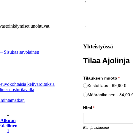
vastoinkäymiset unohtuvat.
Yhteistyössä
 – Sisukas savolainen
Tilaa Ajolinja
Tilauksen muoto
(pakoll
*
neuvokohtaisia kelivaroituksia
Kestotilaus
69,90 €
ner nosturilavalla
Määräaikainen
84,00 
oimintamatkan
Nimi
(pakollinen)
*
«
Alkuun
Edellinen
Etu- ja sukunimi
1