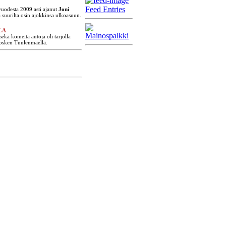
Feed Entries
uodesta 2009 asti ajanut
Joni
a suurilta osin ajokkinsa ulkoasuun.
LA
sekä komeita autoja oli tarjolla
osken Tuulenmäellä.