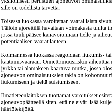
yksilöllisesti perustuen ajoneuvon ominaisuuksi
sille on todellista tarvetta.
Toisessa luokassa varoitetaan vaarallisista sivu
Tällöin ajoreitillä havaitaan voimakasta tuulta t
jossa tuuli pääsee kanavoitumaan tielle ja aiheu
potentiaalisen vaaratilanteen.
Kolmannessa luokassa reagoidaan liukumis- tai
kaatumisvaaraan. Onnettomuusriskin aiheuttaa r
jyrkkä tai alamäkeen kaartuva mutka, jossa olos
ajoneuvon ominaisuuksien takia on kohonnut r
liukumiseen ja tieltä suistumiseen.
Ilmatieteenlaitoksen tuottamat varoitukset esitet
ajoneuvopäätteellä siten, että ne eivät lisää kuljet
häiriötekijöitä.