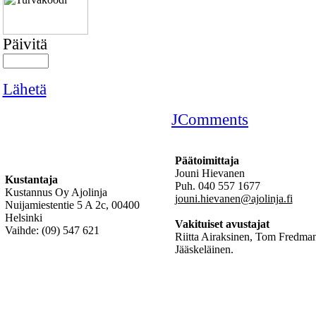
Päivitä
Lähetä
JComments
Päätoimittaja
Jouni Hievanen
Kustantaja
Puh. 040 557 1677
Kustannus Oy Ajolinja
jouni.hievanen@ajolinja.fi
Nuijamiestentie 5 A 2c, 00400
Helsinki
Vakituiset avustajat
Vaihde: (09) 547 621
Riitta Airaksinen, Tom Fredman
Jääskeläinen.