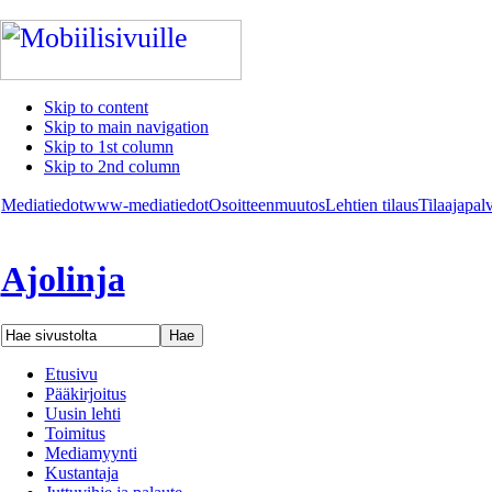
Skip to content
Skip to main navigation
Skip to 1st column
Skip to 2nd column
Mediatiedot
www-mediatiedot
Osoitteenmuutos
Lehtien tilaus
Tilaajapal
Ajolinja
Etusivu
Pääkirjoitus
Uusin lehti
Toimitus
Mediamyynti
Kustantaja