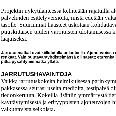
Projektin nykytilanteessa kehitetään rajatuilla al
palveluiden esittelyversioita, mistä edetään valt
tasolle. Suurimmat haasteet uskotaan kohdattav
puuskittaisen tuulen varoitusten ulottamisessa
laajuiseksi.
Jarrutusmatkat ovat kiillotetulla polanteella. Ajoneuvoissa
renkaat. Vain puutavarayhdistelmässä oli nastat; eturenkai
pitkä pysähtymismatka yllätti.
JARRUTUSHAVAINTOJA
Vaikka jarrutuskokeita helmikuisessa parinky
pakkasessa seurasi useita medioita, testipäivä ol
tiedonkeruuta. Kokeilla lisättiin ymmärrystä ti
käyttäytymisestä ja erityyppisten ajoneuvojen 
vaikuttavista seikoista.