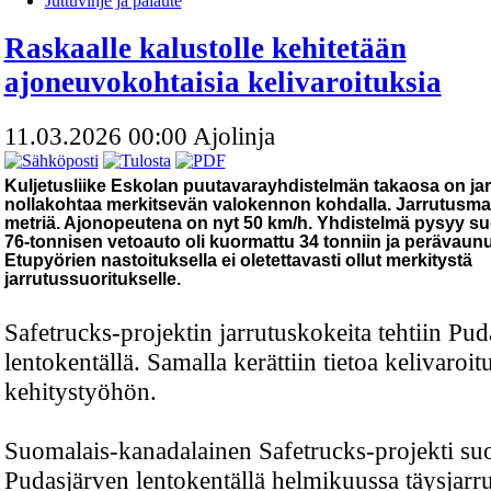
Juttuvihje ja palaute
Raskaalle kalustolle kehitetään
ajoneuvokohtaisia kelivaroituksia
11.03.2026 00:00
Ajolinja
Kuljetusliike Eskolan puutavarayhdistelmän takaosa on j
nollakohtaa merkitsevän valokennon kohdalla. Jarrutusmatk
metriä. Ajonopeutena on nyt 50 km/h. Yhdistelmä pysyy suo
76-tonnisen vetoauto oli kuormattu 34 tonniin ja perävaunu
Etupyörien nastoituksella ei oletettavasti ollut merkitystä
jarrutussuoritukselle.
Safetrucks-projektin jarrutuskokeita tehtiin Pu
lentokentällä. Samalla kerättiin tietoa kelivaroit
kehitystyöhön.
Suomalais-kanadalainen Safetrucks-projekti suor
Pudasjärven lentokentällä helmikuussa täysjarru