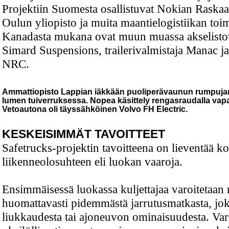
Projektiin Suomesta osallistuvat Nokian Raskaa
Oulun yliopisto ja muita maantielogistiikan toim
Kanadasta mukana ovat muun muassa akselistov
Simard Suspensions, trailerivalmistaja Manac ja
NRC.
Ammattiopisto Lappian iäkkään puoliperävaunun rumpujarr
lumen tuiverruksessa. Nopea käsittely rengasraudalla vapau
Vetoautona oli täyssähköinen Volvo FH Electric.
KESKEISIMMÄT TAVOITTEET
Safetrucks-projektin tavoitteena on lieventää k
liikenneolosuhteen eli luokan vaaroja.
Ensimmäisessä luokassa kuljettajaa varoitetaan
huomattavasti pidemmästä jarrutusmatkasta, jo
liukkaudesta tai ajoneuvon ominaisuudesta. Var