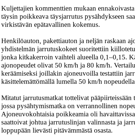
Kuljettajien kommenttien mukaan ennakoivasta 
täysin poikkeava täysjarrutus pysähdykseen saa
virkistävän epätavallinen kokemus.
Henkilöauton, pakettiauton ja neljän raskaan aj
yhdistelmän jarrutuskokeet suoritettiin kiillotetu
jonka kitkakerroin vaihteli alueella 0,1–0,15. K
ajonopeudet olivat 50 km/h ja 80 km/h. Vertail
keräämiseksi joillakin ajoneuvoilla testattiin jar
käsittelemättömällä lumella 50 km/h nopeudella
Mitatut jarrutusmatkat tottelivat pääpiirteissään 
jossa pysähtymismatka on verrannollinen nope
Ajoneuvokohtaisia poikkeamia oli havaittavissa
saattoivat johtua jarrutuslinjan valinnasta ja jar
loppupään lievästi pitävämmästä osasta.