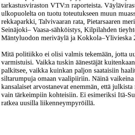
tarkastusviraston VTV:n raporteista. Väylävira
ulkopuolelta on tuotu toteutukseen muun muas
rekkaparkki, Talvivaaran rata, Pietarsaaren meri
Seinäjoki– Vaasa-sähköistys, Kilpilahden tieyht
Mäntyluodon meriväylä ja Kokkola–Ylivieska 2
Mitä politiikko ei olisi valmis tekemään, jotta u
varmistuisi. Vaikka tuskin äänestäjät kuitenkaan
palkitsee, vaikka kuinkan paljon saataisiin haali
siltarumpuja omaan vaalipiiriin. Näinä vaikeina
kansalaiset arvostanevat enemmän, että julkista
vain tärkeimpiin kohteisiin. Ei esimeriksi Itä-
ratkea uusilla liikenneympyröillä.