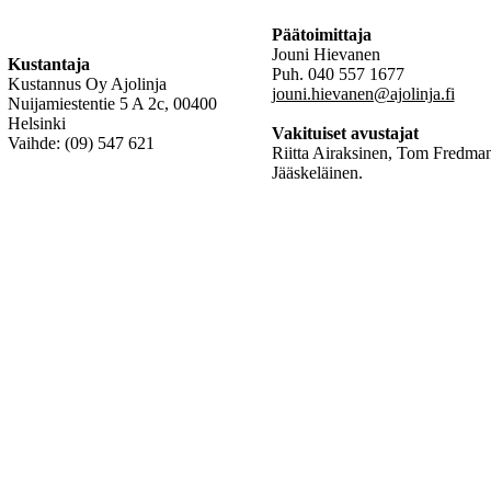
Päätoimittaja
Jouni Hievanen
Kustantaja
Puh. 040 557 1677
Kustannus Oy Ajolinja
jouni.hievanen@ajolinja.fi
Nuijamiestentie 5 A 2c, 00400
Helsinki
Vakituiset avustajat
Vaihde: (09) 547 621
Riitta Airaksinen, Tom Fredman
Jääskeläinen.