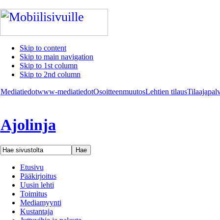
Skip to content
Skip to main navigation
Skip to 1st column
Skip to 2nd column
Mediatiedot
www-mediatiedot
Osoitteenmuutos
Lehtien tilaus
Tilaajapal
Ajolinja
Etusivu
Pääkirjoitus
Uusin lehti
Toimitus
Mediamyynti
Kustantaja