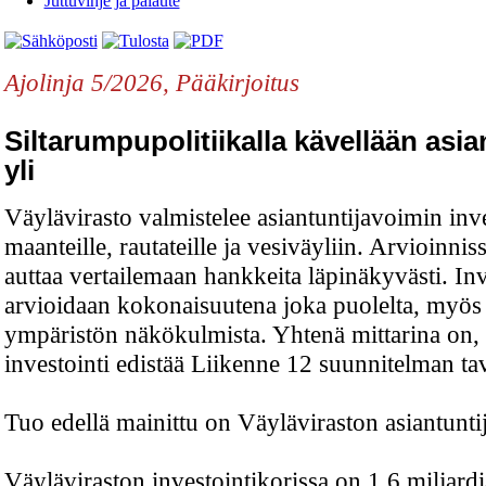
Juttuvihje ja palaute
Ajolinja 5/2026, Pääkirjoitus
Siltarumpupolitiikalla kävellään asia
yli
Väylävirasto valmistelee asiantuntijavoimin inve
maanteille, rautateille ja vesiväyliin. Arvioinniss
auttaa vertailemaan hankkeita läpinäkyvästi. Inv
arvioidaan kokonaisuutena joka puolelta, myös
ympäristön näkökulmista. Yhtenä mittarina on,
investointi edistää Liikenne 12 suunnitelman tavo
Tuo edellä mainittu on Väyläviraston asiantunti
Väyläviraston investointikorissa on 1,6 miljardi