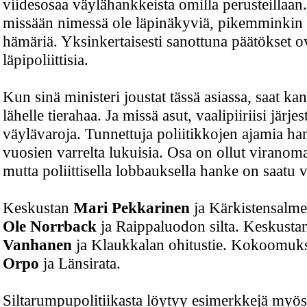
viidesosaa väylähankkeista omilla perusteillaan.
missään nimessä ole läpinäkyviä, pikemminkin 
hämäriä. Yksinkertaisesti sanottuna päätökset o
läpipoliittisia.
Kun sinä ministeri joustat tässä asiassa, saat kan
lähelle tierahaa. Ja missä asut, vaalipiiriisi järje
väylävaroja. Tunnettuja poliitikkojen ajamia ha
vuosien varrelta lukuisia. Osa on ollut viranomai
mutta poliittisella lobbauksella hanke on saatu v
Keskustan
Mari Pekkarinen
ja Kärkistensalmen
Ole Norrback
ja Raippaluodon silta. Keskusta
Vanhanen
ja Klaukkalan ohitustie. Kokoomu
Orpo
ja Länsirata.
Siltarumpupolitiikasta löytyy esimerkkejä myös