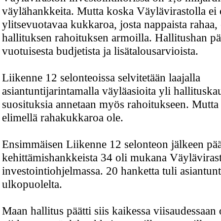
väylähankkeita. Mutta koska Väylävirastolla ei 
ylitsevuotavaa kukkaroa, josta nappaista rahaa,
hallituksen rahoituksen armoilla. Hallitushan pä
vuotuisesta budjetista ja lisätalousarvioista.
Liikenne 12 selonteoissa selvitetään laajalla
asiantuntijarintamalla väyläasioita yli hallitusk
suosituksia annetaan myös rahoitukseen. Mutta 
elimellä rahakukkaroa ole.
Ensimmäisen Liikenne 12 selonteon jälkeen päät
kehittämishankkeista 34 oli mukana Väyläviras
investointiohjelmassa. 20 hanketta tuli asiantunti
ulkopuolelta.
Maan hallitus päätti siis kaikessa viisaudessaan 