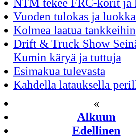
NTM tekee FRC-korit ja 
Vuoden tulokas ja luokka
Kolmea laatua tankkeihin
Drift & Truck Show Seinä
Kumin käryä ja tuttuja
Esimakua tulevasta
Kahdella latauksella peril
«
Alkuun
Edellinen