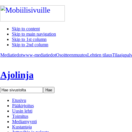
Skip to content
Skip to main navigation
Skip to 1st column
Skip to 2nd column
Mediatiedot
www-mediatiedot
Osoitteenmuutos
Lehtien tilaus
Tilaajapal
Ajolinja
Etusivu
Pääkirjoitus
Uusin lehti
Toimitus
Mediamyynti
Kustantaja