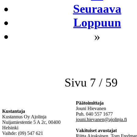
Seuraava
Loppuun
»
Sivu 7 / 59
Päätoimittaja
Jouni Hievanen
Kustantaja
Puh. 040 557 1677
Kustannus Oy Ajolinja
jouni.hievanen@ajolinja.fi
Nuijamiestentie 5 A 2c, 00400
Helsinki
Vakituiset avustajat
Vaihde: (09) 547 621
Riitta Airaksinen, Tom Fredman