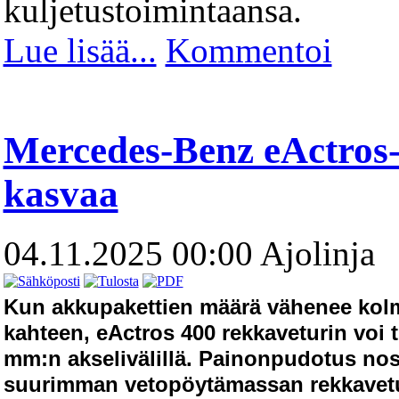
kuljetustoimintaansa.
Lue lisää...
Kommentoi
Mercedes-Benz eActros
kasvaa
04.11.2025 00:00
Ajolinja
Kun akkupakettien määrä vähenee kol
kahteen, eActros 400 rekkaveturin voi ti
mm:n akselivälillä. Painonpudotus nos
suurimman vetopöytämassan rekkavetu