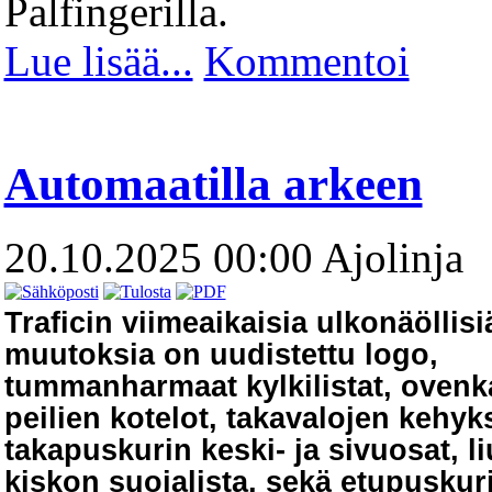
Palfingerilla.
Lue lisää...
Kommentoi
Automaatilla arkeen
20.10.2025 00:00
Ajolinja
Traficin viimeaikaisia ulkonäöllisi
muutoksia on uudistettu logo,
tummanharmaat kylkilistat, ovenk
peilien kotelot, takavalojen kehyk
takapuskurin keski- ja sivuosat, 
kiskon suojalista, sekä etupuskur