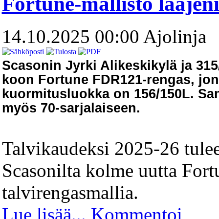
Fortune-mallisto laajen
14.10.2025 00:00
Ajolinja
Scasonin Jyrki Alikeskikylä ja 315
koon Fortune FDR121-rengas, jo
kuormitusluokka on 156/150L. Sa
myös 70-sarjalaiseen.
Talvikaudeksi 2025-26 tule
Scasonilta kolme uutta For
talvirengasmallia.
Lue lisää...
Kommentoi