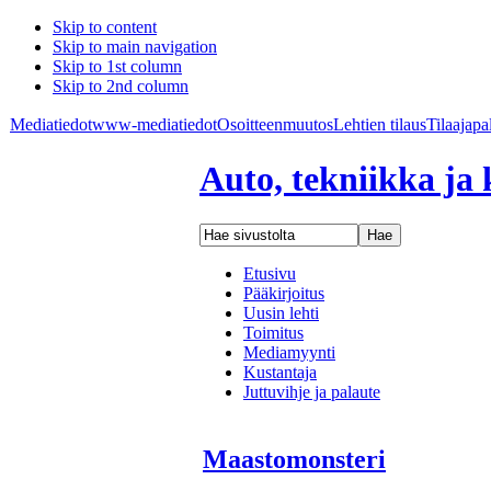
Skip to content
Skip to main navigation
Skip to 1st column
Skip to 2nd column
Mediatiedot
www-mediatiedot
Osoitteenmuutos
Lehtien tilaus
Tilaajapa
Auto, tekniikka ja 
Etusivu
Pääkirjoitus
Uusin lehti
Toimitus
Mediamyynti
Kustantaja
Juttuvihje ja palaute
Maastomonsteri