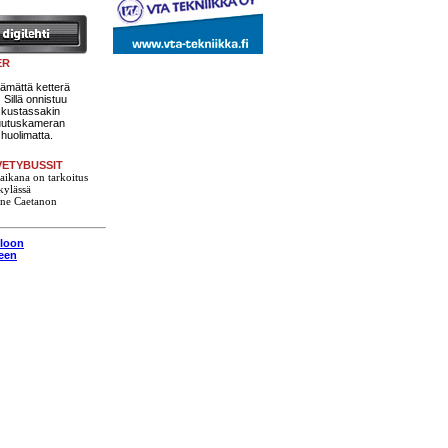
ER
tämättä ketterä
Sillä onnistuu
skustassakin
ruutuskameran
huolimatta.
ETYBUSSIT
aikana on tarkoitus
 kylässä
nne Caetanon
eloon
seen