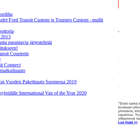
ordilta
udet Ford Transit Custom ja Tourneo Custom –mallit
ottoria
 2013
utta parantavia järjestelmiä
itukseen!
ansit Courierin
e
it Connect
-matkailuauto
 on Vuoden Pakettiauto Suomessa 2019
ybridille International Van of the Year 2020
"Eivät nämä k
koskaan-ylin
ymmärrä, mit
tapahtuu. Tu
vilkaisevat ta
Lue lisää >>