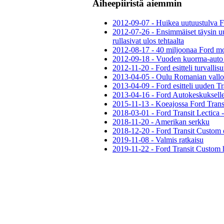
Aiheepiiristä aiemmin
2012-09-07 - Huikea uutuustulva F
2012-07-26 - Ensimmäiset täysin u
rullasivat ulos tehtaalta
2012-08-17 - 40 miljoonaa Ford mo
2012-09-18 - Vuoden kuorma-auto
2012-11-20 - Ford esitteli turvallisu
2013-04-05 - Oulu Romanian vallo
2013-04-09 - Ford esitteli uuden Tr
2013-04-16 - Ford Autokeskuksell
2015-11-13 - Koeajossa Ford Trans
2018-03-01 - Ford Transit Lectica 
2018-11-20 - Amerikan serkku
2018-12-20 - Ford Transit Custom
2019-11-08 - Valmis ratkaisu
2019-11-22 - Ford Transit Custom h