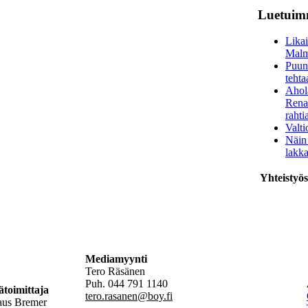
Luetuimm
Likai
Malm
Puun
tehta
Ahola
Rena
rahti
Valt
Näin
lakka
Yhteistyös
Mediamyynti
Tero Räsänen
Puh. 044 791 1140
ätoimittaja
tero.rasanen@boy.fi
aus Bremer