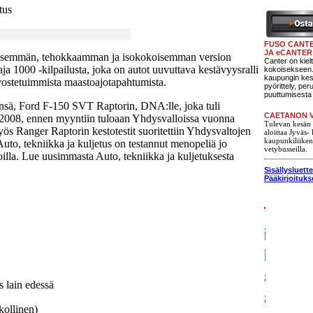
tus
FUSO CANT
JA eCANTER
yisemmän, tehokkaamman ja isokokoisemman version
Canter on kiel
ja 1000 -kilpailusta, joka on autot uuvuttava kestävyysralli
kokoisekseen. 
kaupungin ke
vostetuimmista maastoajotapahtumista.
pyörittely, pe
puuttumisesta 
nsä, Ford F-150 SVT Raptorin, DNA:lle, joka tuli
CAETANON V
2008, ennen myyntiin tuloaan Yhdysvalloissa vuonna
Tulevan kesän 
s Ranger Raptorin kestotestit suoritettiin Yhdysvaltojen
aloittaa Jyväs-
kaupunkiliike
uto, tekniikka ja kuljetus on testannut menopeliä jo
vetybusseilla.
illa. Lue uusimmasta Auto, tekniikka ja kuljetuksesta
Sisällysluett
Pääkirjoituk
s lain edessä
kollinen)