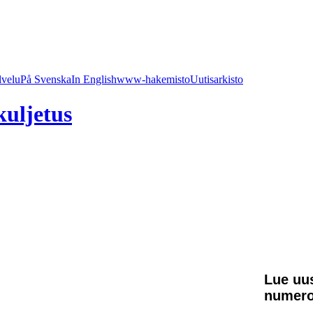
lvelu
På Svenska
In English
www-hakemisto
Uutisarkisto
kuljetus
Lue uu
numero