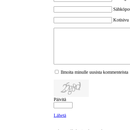
Sähköpost
Kotisivu
Ilmoita minulle uusista kommenteista
Päivitä
Lähetä