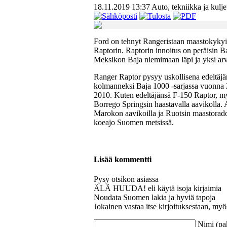
18.11.2019 13:37
Auto, tekniikka ja kulje
Ford on tehnyt Rangeristaan maastokyk
Raptorin. Raptorin innoitus on peräisin Ba
Meksikon Baja niemimaan läpi ja yksi ar
Ranger Raptor pysyy uskollisena edeltäjä
kolmanneksi Baja 1000 -sarjassa vuonna 
2010. Kuten edeltäjänsä F-150 Raptor, myö
Borrego Springsin haastavalla aavikolla. A
Marokon aavikoilla ja Ruotsin maastorado
koeajo Suomen metsissä.
Lisää kommentti
Pysy otsikon asiassa
ÄLÄ HUUDA! eli käytä isoja kirjaimia
Noudata Suomen lakia ja hyviä tapoja
Jokainen vastaa itse kirjoituksestaan, myö
Nimi (pa