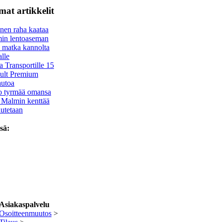
at artikkelit
nen raha kaataa
in lentoaseman
 matka kannolta
alle
 Transportille 15
ult Premium
autoa
io tyrmää omansa
 Malmin kenttää
utetaan
sä:
Asiakaspalvelu
Osoitteenmuutos
>