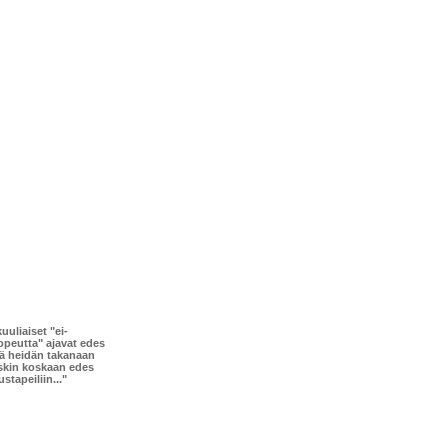
uuliaiset "ei-
opeutta" ajavat edes
ä heidän takanaan
skin koskaan edes
ustapeiliin..."