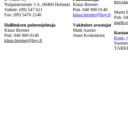
tero.ra
Nuijamiestentie 5 A, 00400 Helsinki
Klaus Bremer
Vaihde: (09) 547 621
Puh. 040 900 0140
Martti
Fax: (09) 5476 2246
klaus.bremer@boy.fi
Puh. 0
martti.
Hallituksen puheenjohtaja
Vakituiset avustajat
Klaus Bremer
Matti Aarnio
Kustan
Puh: 040 900 0140
Jouni Koskiniemi
Kone, t
klaus.bremer@boy.fi
Suomen 
TÄRKEÄ