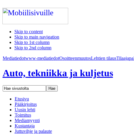
Skip to content
Skip to main navigation
Skip to 1st column
Skip to 2nd column
Mediatiedot
www-mediatiedot
Osoitteenmuutos
Lehtien tilaus
Tilaajapa
Auto, tekniikka ja kuljetus
Etusivu
Pääkirjoitus
Uusin lehti
Toimitus
Mediamyynti
Kustantaja
Juttuvihje ja palaute