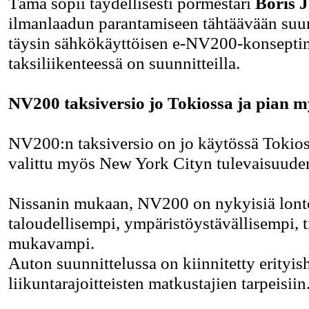
Tämä sopii täydellisesti pormestari
Boris 
ilmanlaadun parantamiseen tähtäävään su
täysin sähkökäyttöisen e-NV200-konseptin
taksiliikenteessä on suunnitteilla.
NV200 taksiversio jo Tokiossa ja pian 
NV200:n taksiversio on jo käytössä Tokioss
valittu myös New York Cityn tulevaisuuden
Nissanin mukaan, NV200 on nykyisiä lonto
taloudellisempi, ympäristöystävällisempi, t
mukavampi.
Auton suunnittelussa on kiinnitetty erity
liikuntarajoitteisten matkustajien tarpeisiin