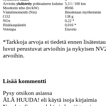
Arvioitu
yhdistetty
polttoaineen kulutus
5,3 l / 100 km
Moottorin teho (hv/kW)
89/66
Vääntömomentti (Nm)
Ilmoitetaan myöhemmin
CO2
138 g
NOx
0,22 *
Hiukkaspäästöt
0,016 *
Vetotapa
Etuveto
*Tarkkoja arvoja ei tiedetä ennen lisätestau
luvut perustuvat arvioihin ja nykyisen NV
arvoihin.
Lisää kommentti
Pysy otsikon asiassa
ÄLÄ HUUDA! eli käytä isoja kirjaimia