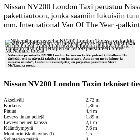
Nissan NV200 London Taxi perustuu Nis
pakettiautoon, jonka saamiin lukuisiin tun
mm. International Van Of The Year -palkint
Näkemäni perusteella NV200 London Taxissa on kaikki palaset kohdallaan. On
tärkeää, että se näyttää taksilta ja on luotettava. Autoon on myös helppo ja
mukava nousta”, Lontoon taksinkuljettajien järjestön pääsihteeri Steve
McNamara toteaa
Nissan NV200 London Taxin tekniset tie
Akseliväli
2,72 m
Korkeus
1,86 m
Pituus
4,4 m
Leveys ilman peilejä
1,89 m
Leveys peilien kanssa
2,1 m
Kääntöympyrä
7,6 m
Moottorin iskutilavuus (l)
1,5
Sylinterien määrä
4