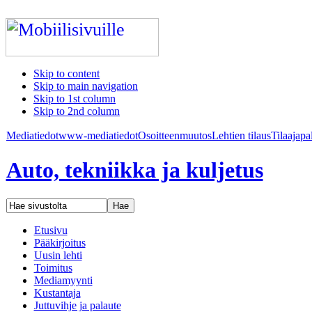
Skip to content
Skip to main navigation
Skip to 1st column
Skip to 2nd column
Mediatiedot
www-mediatiedot
Osoitteenmuutos
Lehtien tilaus
Tilaajapa
Auto, tekniikka ja kuljetus
Etusivu
Pääkirjoitus
Uusin lehti
Toimitus
Mediamyynti
Kustantaja
Juttuvihje ja palaute