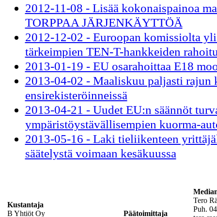
2012-11-08 - Lisää kokonaispainoa maa
TORPPAA JÄRJENKÄYTTÖÄ
2012-12-02 - Euroopan komissiolta yli 
tärkeimpien TEN-T-hankkeiden rahoit
2013-01-19 - EU osarahoittaa E18 moot
2013-04-02 - Maaliskuu paljasti rajun 
ensirekisteröinneissä
2013-04-21 - Uudet EU:n säännöt turva
ympäristöystävällisempien kuorma-auto
2013-05-16 - Laki tieliikenteen yrittäjä
säätelystä voimaan kesäkuussa
Mediam
Tero R
Kustantaja
Puh. 04
B Yhtiöt Oy
Päätoimittaja