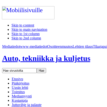
Skip to content
Skip to main navigation
Skip to 1st column
Skip to 2nd column
Mediatiedot
www-mediatiedot
Osoitteenmuutos
Lehtien tilaus
Tilaajapa
Auto, tekniikka ja kuljetus
Etusivu
Pääkirjoitus
Uusin lehti
Toimitus
Mediamyynti
Kustantaja
Juttuvihje ja palaute