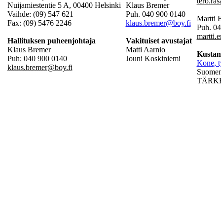
tero.ra
Nuijamiestentie 5 A, 00400 Helsinki
Klaus Bremer
Vaihde: (09) 547 621
Puh. 040 900 0140
Martti
Fax: (09) 5476 2246
klaus.bremer@boy.fi
Puh. 0
martti.
Hallituksen puheenjohtaja
Vakituiset avustajat
Klaus Bremer
Matti Aarnio
Kustan
Puh: 040 900 0140
Jouni Koskiniemi
Kone, t
klaus.bremer@boy.fi
Suomen 
TÄRKEÄ