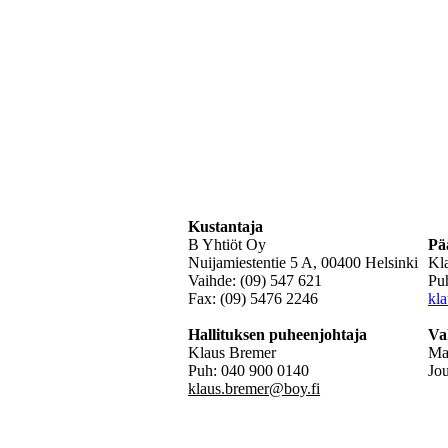
Kustantaja
B Yhtiöt Oy
Pä
Nuijamiestentie 5 A, 00400 Helsinki
Kl
Vaihde: (09) 547 621
Pu
Fax: (09) 5476 2246
kl
Hallituksen puheenjohtaja
Va
Klaus Bremer
Mat
Puh: 040 900 0140
Jo
klaus.bremer@boy.fi