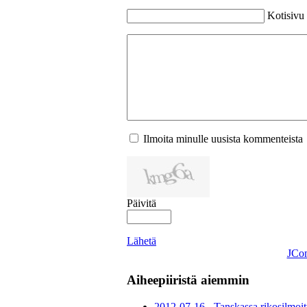
Kotisivu
Ilmoita minulle uusista kommenteista
Päivitä
Lähetä
JCo
Aiheepiiristä aiemmin
2012-07-16 - Tanskassa rikosilmoitu