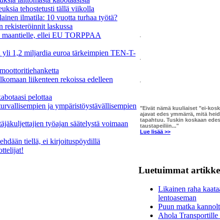
ksia tehostetusti tällä viikolla
inen ilmatila: 10 vuotta turhaa työtä?
 rekisteröinnit laskussa
a maantielle, ellei EU TORPPAA
 yli 1,2 miljardia euroa tärkeimpien TEN-T-
moottoritiehanketta
ulkomaan liikenteen rekoissa edelleen
kabotaasi pelottaa
urvallisempien ja ympäristöystävällisempien
"Eivät nämä kuuliaiset "ei-kos
ajavat edes ymmärrä, mitä hei
tapahtuu. Tuskin koskaan edes 
täjäkuljettajien työajan säätelystä voimaan
taustapeiliin..."
Lue lisää >>
hdään tiellä, ei kirjoituspöydillä
telijat!
Luetuimmat artikkel
Likainen raha kaat
lentoaseman
Puun matka kannolta
Ahola Transportille