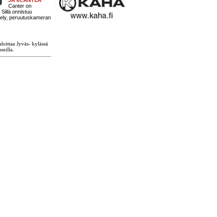
Canter on
Sillä onnistuu
tely, peruutuskameran
loittaa Jyväs- kylässä
seilla.