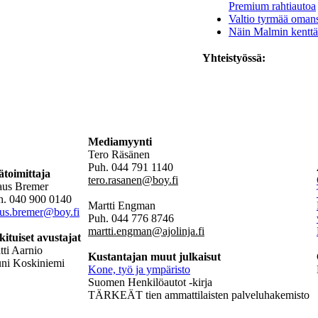
Premium rahtiautoa
Valtio tyrmää oman
Näin Malmin kenttä
Yhteistyössä:
Mediamyynti
Tero Räsänen
Puh. 044 791 1140
ätoimittaja
tero.rasanen@boy.fi
aus Bremer
h. 040 900 0140
Martti Engman
aus.bremer@boy.fi
Puh. 044 776 8746
martti.engman@ajolinja.fi
kituiset avustajat
ti Aarnio
Kustantajan muut julkaisut
uni Koskiniemi
Kone, työ ja ympäristo
Suomen Henkilöautot -kirja
TÄRKEÄT tien ammattilaisten palveluhakemisto