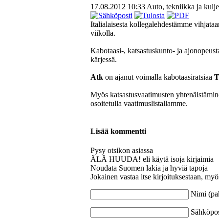
17.08.2012 10:33
Auto, tekniikka ja kulje
Italialaisesta kollegalehdestämme vihjataa
viikolla.
Kabotaasi-, katsastuskunto- ja ajonopeust
kärjessä.
Atk
on ajanut voimalla kabotaasiratsiaa
T
Myös katsastusvaatimusten yhtenäistämine
osoitetulla vaatimuslistallamme.
Lisää kommentti
Pysy otsikon asiassa
ÄLÄ HUUDA! eli käytä isoja kirjaimia
Noudata Suomen lakia ja hyviä tapoja
Jokainen vastaa itse kirjoituksestaan, myö
Nimi (pa
Sähköpost