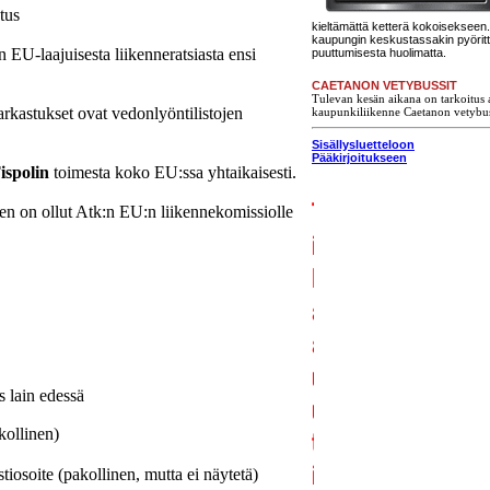
tus
kieltämättä ketterä kokoisekseen. 
kaupungin keskustassakin pyörit
n EU-laajuisesta liikenneratsiasta ensi
puuttumisesta huolimatta.
CAETANON VETYBUSSIT
Tulevan kesän aikana on tarkoitus a
arkastukset ovat vedonlyöntilistojen
kaupunkiliikenne Caetanon vetybus
Sisällysluetteloon
Pääkirjoitukseen
ispolin
toimesta koko EU:ssa yhtaikaisesti.
n on ollut Atk:n EU:n liikennekomissiolle
s lain edessä
kollinen)
iosoite (pakollinen, mutta ei näytetä)