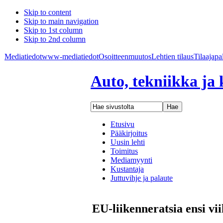
Skip to content
Skip to main navigation
Skip to 1st column
Skip to 2nd column
Mediatiedot
www-mediatiedot
Osoitteenmuutos
Lehtien tilaus
Tilaajapa
Auto, tekniikka ja 
Etusivu
Pääkirjoitus
Uusin lehti
Toimitus
Mediamyynti
Kustantaja
Juttuvihje ja palaute
EU-liikenneratsia ensi vii