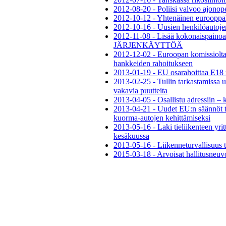
2012-08-20 - Poliisi valvoo ajonopeu
2012-10-12 - Yhtenäinen eurooppala
2012-10-16 - Uusien henkilöautojen
2012-11-08 - Lisää kokonaispaino
JÄRJENKÄYTTÖÄ
2012-12-02 - Euroopan komissiolta
hankkeiden rahoitukseen
2013-01-19 - EU osarahoittaa E18 
2013-02-25 - Tullin tarkastamissa 
vakavia puutteita
2013-04-05 - Osallistu adressiin – 
2013-04-21 - Uudet EU:n säännöt t
kuorma-autojen kehittämiseksi
2013-05-16 - Laki tieliikenteen yrit
kesäkuussa
2013-05-16 - Liikenneturvallisuus te
2015-03-18 - Arvoisat hallitusneuvot