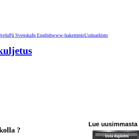
lvelu
På Svenska
In English
www-hakemisto
Uutisarkisto
kuljetus
Lue uusimmasta
kolla ?