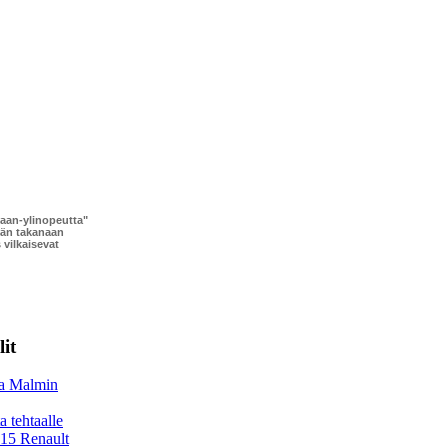
kaan-ylinopeutta"
dän takanaan
vilkaisevat
it
aa Malmin
 tehtaalle
 15 Renault