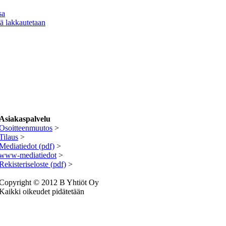
sa
ä lakkautetaan
Asiakaspalvelu
Osoitteenmuutos
>
Tilaus
>
Mediatiedot (pdf)
>
www-mediatiedot
>
R
ekisteriseloste (pdf)
>
Copyright © 2012 B Yhtiöt Oy
Kaikki oikeudet pidätetään