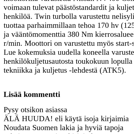
voimaan tulevat päästöstandardit ja kulje
henkilöä. Twin turbolla varustettu nelisyl
tuottaa parhaimmillaan tehoa 170 hv (1
ja vääntömomenttia 380 Nm kierrosaluee
r/min. Moottori on varustettu myös start-
Lue kokemuksia uudella koneella varust
henkilökuljetusautosta toukokuun lopulla
tekniikka ja kuljetus -lehdestä (ATK5).
Lisää kommentti
Pysy otsikon asiassa
ÄLÄ HUUDA! eli käytä isoja kirjaimia
Noudata Suomen lakia ja hyviä tapoja