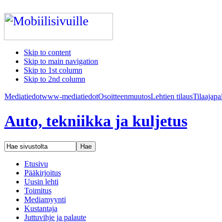
Skip to content
Skip to main navigation
Skip to 1st column
Skip to 2nd column
Mediatiedot
www-mediatiedot
Osoitteenmuutos
Lehtien tilaus
Tilaajapa
Auto, tekniikka ja kuljetus
Etusivu
Pääkirjoitus
Uusin lehti
Toimitus
Mediamyynti
Kustantaja
Juttuvihje ja palaute