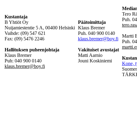
Mediam
Tero R
Kustantaja
Puh. 04
B Yhtiöt Oy
Päätoimittaja
tero.ra
Nuijamiestentie 5 A, 00400 Helsinki
Klaus Bremer
Vaihde: (09) 547 621
Puh. 040 900 0140
Martti
Fax: (09) 5476 2246
klaus.bremer@boy.fi
Puh. 0
martti.
Hallituksen puheenjohtaja
Vakituiset avustajat
Klaus Bremer
Matti Aarnio
Kustan
Puh: 040 900 0140
Jouni Koskiniemi
Kone, t
klaus.bremer@boy.fi
Suomen 
TÄRKEÄ