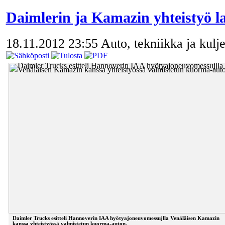
Daimlerin ja Kamazin yhteistyö l
18.11.2012 23:55
Auto, tekniikka ja kulje
Daimler Trucks esitteli Hannoverin IAA hyötyajoneuvomessujlla Venäläisen Kamazin
kanssa yhteistyössä valmistetun kuorma-auton.