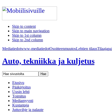
Skip to content
Skip to main navigation
Skip to 1st column
Skip to 2nd column
Mediatiedot
www-mediatiedot
Osoitteenmuutos
Lehtien tilaus
Tilaajapa
Auto, tekniikka ja kuljetus
Etusivu
Pääkirjoitus
Uusin lehti
Toimitus
Mediamyynti
Kustantaja
Juttuvihje ja palaute