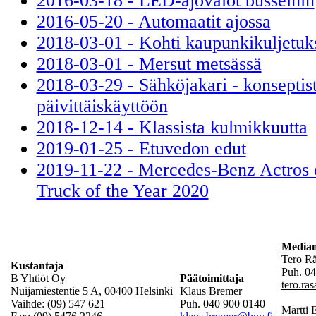
2016-03-18 - LED-ajovalot busseihin
2016-05-20 - Automaatit ajossa
2018-03-01 - Kohti kaupunkikuljetuk
2018-03-01 - Mersut metsässä
2018-03-29 - Sähköjakari - konseptis
päivittäiskäyttöön
2018-12-14 - Klassista kulmikkuutta
2019-01-25 - Etuvedon edut
2019-11-22 - Mercedes-Benz Actros o
Truck of the Year 2020
Mediam
Tero R
Kustantaja
Puh. 04
B Yhtiöt Oy
Päätoimittaja
tero.ra
Nuijamiestentie 5 A, 00400 Helsinki
Klaus Bremer
Vaihde: (09) 547 621
Puh. 040 900 0140
Martti