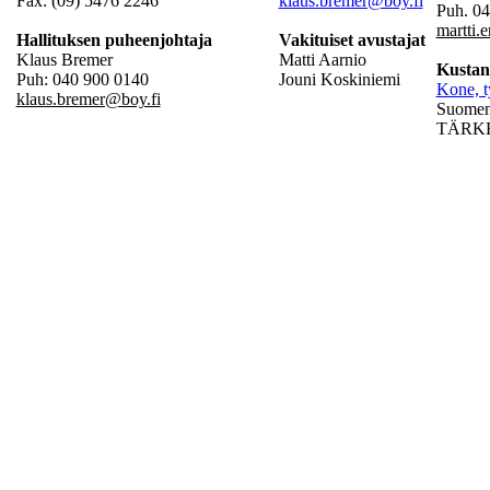
Fax: (09) 5476 2246
klaus.bremer@boy.fi
Puh. 0
martti.
Hallituksen puheenjohtaja
Vakituiset avustajat
Klaus Bremer
Matti Aarnio
Kustan
Puh: 040 900 0140
Jouni Koskiniemi
Kone, t
klaus.bremer@boy.fi
Suomen 
TÄRKEÄ