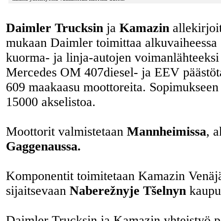
Daimler Trucksin
ja
Kamazin
allekirjo
mukaan Daimler toimittaa alkuvaiheessa 
kuorma- ja linja-autojen voimanlähteeksi
Mercedes OM 407diesel- ja EEV päästöt
609 maakaasu moottoreita. Sopimukseen s
15000 akselistoa.
Moottorit valmistetaan
Mannheimissa
, a
Gaggenaussa.
Komponentit toimitetaan Kamazin Venä
sijaitsevaan
Naberežnyje Tšelnyn
kaupu
Daimler Trucksin ja Kamazin yhteistyö pe