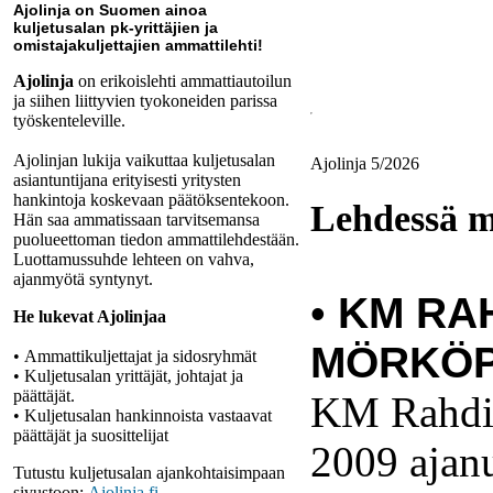
Ajolinja on Suomen ainoa
kuljetusalan pk-yrittäjien ja
omistajakuljettajien ammattilehti!
Ajolinja
on erikoislehti ammattiautoilun
ja siihen liittyvien tyokoneiden parissa
työskenteleville.
Ajolinjan lukija vaikuttaa kuljetusalan
Ajolinja 5/2026
asiantuntijana erityisesti yritysten
hankintoja koskevaan päätöksentekoon.
Lehdessä 
Hän saa ammatissaan tarvitsemansa
puolueettoman tiedon ammattilehdestään.
Luottamussuhde lehteen on vahva,
ajanmyötä syntynyt.
•
KM RA
He lukevat Ajolinjaa
MÖRKÖP
• Ammattikuljettajat ja sidosryhmät
• Kuljetusalan yrittäjät, johtajat ja
päättäjät.
KM Rahdin
• Kuljetusalan hankinnoista vastaavat
päättäjät ja suosittelijat
2009 ajan
Tutustu kuljetusalan ajankohtaisimpaan
sivustoon:
Ajolinja.fi.