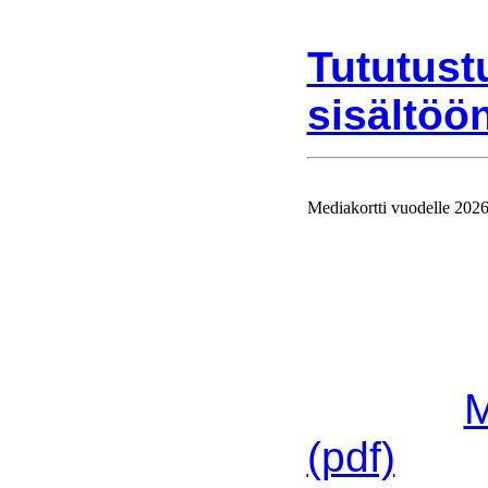
Tututust
sisältöön
Mediakortti vuodelle 202
Ajolinjan
vuodelle 
Mediakort
linkistä:
M
(pdf)