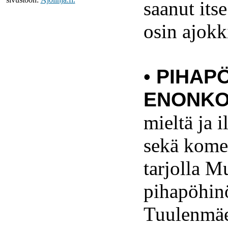
saanut itse
osin ajokk
•
PIHAP
ENONKO
mieltä ja 
sekä komei
tarjolla M
pihapöhin
Tuulenmäe