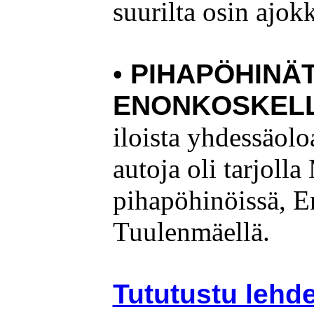
suurilta osin ajok
•
PIHAPÖHINÄ
ENONKOSKELL
iloista yhdessäol
autoja oli tarjoll
pihapöhinöissä, 
Tuulenmäellä.
Tututustu lehd