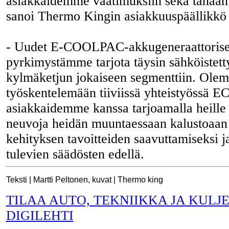
asiakkaidemme vaatimuksiin sekä tänään
sanoi Thermo Kingin asiakkuuspäällikk
- Uudet E-COOLPAC-akkugeneraattoriset
pyrkimystämme tarjota täysin sähköistetty
kylmäketjun jokaiseen segmenttiin. Olem
työskentelemään tiiviissä yhteistyössä E
asiakkaidemme kanssa tarjoamalla heille 
neuvoja heidän muuntaessaan kalustoaan
kehityksen tavoitteiden saavuttamiseksi 
tulevien säädösten edellä.
Teksti | Martti Peltonen, kuvat | Thermo king
TILAA AUTO, TEKNIIKKA JA KULJ
DIGILEHTI