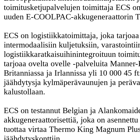
toimitusketjupalvelujen toimittaja ECS on
uuden E-COOLPAC-akkugeneraattorin Th
ECS on logistiikkatoimittaja, joka tarjoaa
intermodaalisiin kuljetuksiin, varastointii
logistiikkaratkaisuihinintegroituun toimi
tarjoaa ovelta ovelle -palveluita Manner-
Britanniassa ja Irlannissa yli 10 000 45 ft
jäähdytysja kylmäperävaunujen ja peräv
kalustollaan.
ECS on testannut Belgian ja Alankomaiden 
akkugeneraattorisettiä, joka on asennettu
tuottaa virtaa Thermo King Magnum Plus
jäähdytyskonttiin.