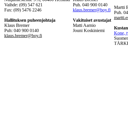
Vaihde: (09) 547 621
Puh. 040 900 0140
Martti
Fax: (09) 5476 2246
klaus.bremer@boy.fi
Puh. 0
martti.
Hallituksen puheenjohtaja
Vakituiset avustajat
Klaus Bremer
Matti Aarnio
Kustan
Puh: 040 900 0140
Jouni Koskiniemi
Kone, t
klaus.bremer@boy.fi
Suomen 
TÄRKEÄ