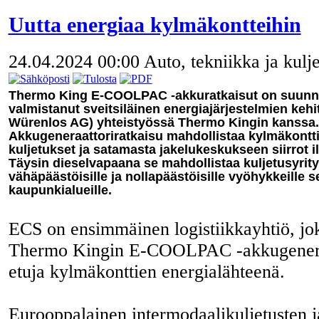
Uutta energiaa kylmäkontteihin
24.04.2024 00:00
Auto, tekniikka ja kulj
Thermo King E-COOLPAC -akkuratkaisut on suunnite
valmistanut sveitsiläinen energiajärjestelmien ke
Würenlos AG) yhteistyössä Thermo Kingin kanssa.
Akkugeneraattoriratkaisu mahdollistaa kylmäkonttie
kuljetukset ja satamasta jakelukeskukseen siirrot i
Täysin dieselvapaana se mahdollistaa kuljetusyrity
vähäpäästöisille ja nollapäästöisille vyöhykkeille
kaupunkialueille.
ECS on ensimmäinen logistiikkayhtiö, jo
Thermo Kingin E-COOLPAC -akkugenera
etuja kylmäkonttien energialähteenä.
Eurooppalainen intermodaalikuljetusten ja