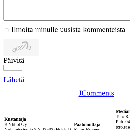
Ilmoita minulle uusista kommenteista
Päivitä
Lähetä
JComments
Mediam
Tero R
Kustantaja
Puh. 04
B Yhtiöt Oy
Päätoimittaja
tero.ra
Nuijamiestentie 5 A, 00400 Helsinki
Klaus Bremer