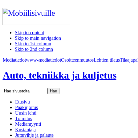
Skip to content
Skip to main navigation
Skip to 1st column
Skip to 2nd column
Mediatiedot
www-mediatiedot
Osoitteenmuutos
Lehtien tilaus
Tilaajapa
Auto, tekniikka ja kuljetus
Etusivu
Pääkirjoitus
Uusin lehti
Toimitus
Mediamyynti
Kustantaja
Juttuvihje ja palaute