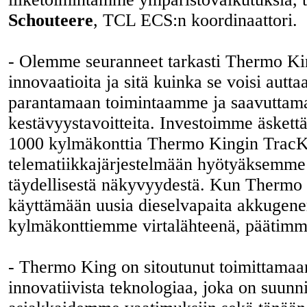
Schouteere
, TCL ECS:n koordinaattori.
- Olemme seuranneet tarkasti Thermo Kin
innovaatioita ja sitä kuinka se voisi autta
parantamaan toimintaamme ja saavuttamaa
kestävyystavoitteita. Investoimme äskettä
1000 kylmäkonttia Thermo Kingin Trac
telematiikkajärjestelmään hyötyäksemm
täydellisestä näkyvyydestä. Kun Thermo 
käyttämään uusia dieselvapaita akkugener
kylmäkonttiemme virtalähteenä, päätimme
- Thermo King on sitoutunut toimittamaan
innovatiivista teknologiaa, joka on suunn