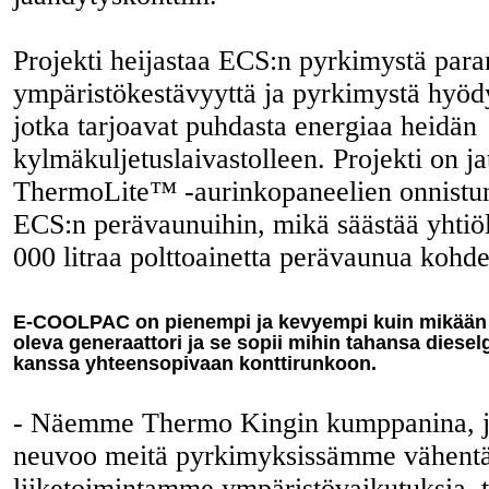
Projekti heijastaa ECS:n pyrkimystä para
ympäristökestävyyttä ja pyrkimystä hyödy
jotka tarjoavat puhdasta energiaa heidän
kylmäkuljetuslaivastolleen. Projekti on 
ThermoLite™ -aurinkopaneelien onnistun
ECS:n perävaunuihin, mikä säästää yhtiöl
000 litraa polttoainetta perävaunua kohde
E-COOLPAC on pienempi ja kevyempi kuin mikään t
oleva generaattori ja se sopii mihin tahansa diesel
kanssa yhteensopivaan konttirunkoon.
- Näemme Thermo Kingin kumppanina, jo
neuvoo meitä pyrkimyksissämme vähent
liiketoimintamme ympäristövaikutuksia, 