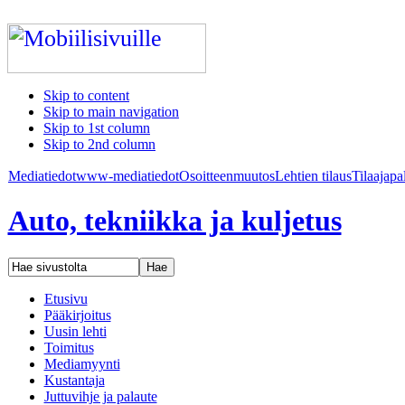
Skip to content
Skip to main navigation
Skip to 1st column
Skip to 2nd column
Mediatiedot
www-mediatiedot
Osoitteenmuutos
Lehtien tilaus
Tilaajapa
Auto, tekniikka ja kuljetus
Etusivu
Pääkirjoitus
Uusin lehti
Toimitus
Mediamyynti
Kustantaja
Juttuvihje ja palaute