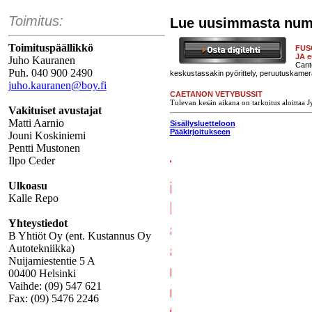
Toimitus:
Lue uusimmasta num
Toimituspäällikkö
FUS
JA 
Juho Kauranen
Cante
Puh. 040 900 2490
keskustassakin pyörittely, peruutuskamer
juho.kauranen@boy.fi
CAETANON VETYBUSSIT
Tulevan kesän aikana on tarkoitus aloittaa 
Vakituiset avustajat
Matti Aarnio
Sisällysluetteloon
Pääkirjoitukseen
Jouni Koskiniemi
Pentti Mustonen
Ilpo Ceder
Ulkoasu
Kalle Repo
Yhteystiedot
B Yhtiöt Oy (ent. Kustannus Oy
Autotekniikka)
Nuijamiestentie 5 A
00400 Helsinki
Vaihde: (09) 547 621
Fax: (09) 5476 2246