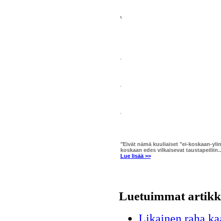
"Eivät nämä kuuliaiset "ei-koskaan-yl
koskaan edes vilkaisevat taustapeiliin..
Lue lisää >>
Luetuimmat artikke
Likainen raha k