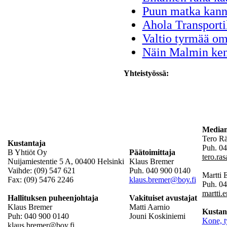
Puun matka kanno
Ahola Transporti
Valtio tyrmää o
Näin Malmin ken
Yhteistyössä:
Mediam
Tero R
Kustantaja
Puh. 04
B Yhtiöt Oy
Päätoimittaja
tero.ra
Nuijamiestentie 5 A, 00400 Helsinki
Klaus Bremer
Vaihde: (09) 547 621
Puh. 040 900 0140
Martti
Fax: (09) 5476 2246
klaus.bremer@boy.fi
Puh. 0
martti.
Hallituksen puheenjohtaja
Vakituiset avustajat
Klaus Bremer
Matti Aarnio
Kustan
Puh: 040 900 0140
Jouni Koskiniemi
Kone, t
klaus.bremer@boy.fi