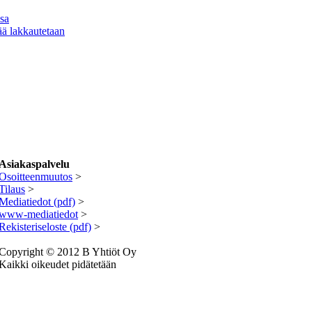
sa
ä lakkautetaan
Asiakaspalvelu
Osoitteenmuutos
>
Tilaus
>
Mediatiedot (pdf)
>
www-mediatiedot
>
R
ekisteriseloste (pdf)
>
Copyright © 2012 B Yhtiöt Oy
Kaikki oikeudet pidätetään