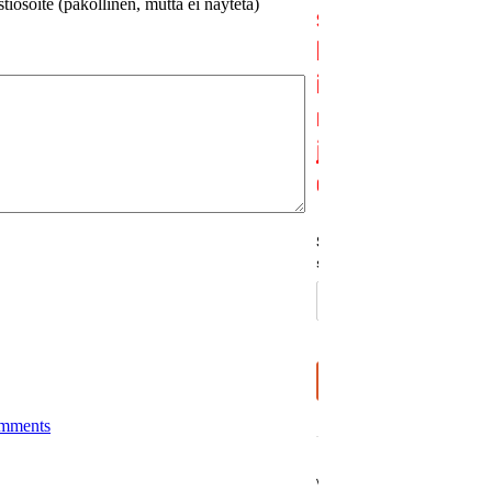
iosoite (pakollinen, mutta ei näytetä)
mments