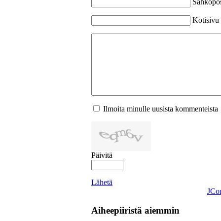
Sähköpost
Kotisivu
Ilmoita minulle uusista kommenteista
Päivitä
Lähetä
JCo
Aiheepiiristä aiemmin