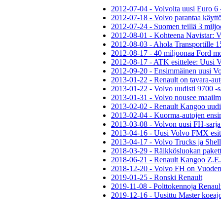
2012-07-04 - Volvolta uusi Euro 6 
2012-07-18 - Volvo parantaa käyttö
2012-07-24 - Suomen teillä 3 milj
2012-08-01 - Kohteena Navistar: 
2012-08-03 - Ahola Transportille 
2012-08-17 - 40 miljoonaa Ford mo
2012-08-17 - ATK esittelee: Uusi 
2012-09-20 - Ensimmäinen uusi V
2013-01-22 - Renault on tavara-au
2013-01-22 - Volvo uudisti 9700 -s
2013-01-31 - Volvo nousee maail
2013-02-02 - Renault Kangoo uudi
2013-02-04 - Kuorma-autojen ensir
2013-03-08 - Volvon uusi FH-sarj
2013-04-16 - Uusi Volvo FMX esit
2013-04-17 - Volvo Trucks ja Shell
2018-03-29 - Räikkösluokan pakett
2018-06-21 - Renault Kangoo Z.E.
2018-12-20 - Volvo FH on Vuode
2019-01-25 - Ronski Renault
2019-11-08 - Polttokennoja Renault
2019-12-16 - Uusittu Master koeaj