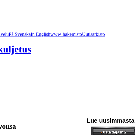
lvelu
På Svenska
In English
www-hakemisto
Uutisarkisto
kuljetus
Lue uusimmasta
vonsa