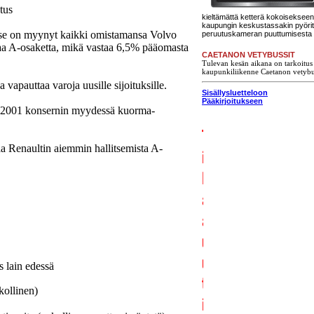
tus
kieltämättä ketterä kokoisekseen.
kaupungin keskustassakin pyöritt
tä se on myynyt kaikki omistamansa Volvo
peruutuskameran puuttumisesta 
a A-osaketta, mikä vastaa 6,5% pääomasta
CAETANON VETYBUSSIT
Tulevan kesän aikana on tarkoitus 
kaupunkiliikenne Caetanon vetybus
 vapauttaa varoja uusille sijoituksille.
Sisällysluetteloon
Pääkirjoitukseen
a 2001 konsernin myydessä kuorma-
a Renaultin aiemmin hallitsemista A-
s lain edessä
kollinen)