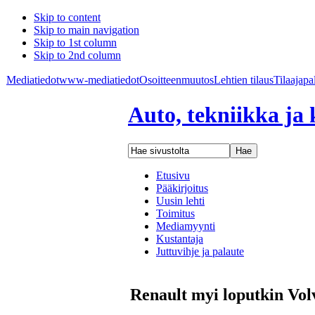
Skip to content
Skip to main navigation
Skip to 1st column
Skip to 2nd column
Mediatiedot
www-mediatiedot
Osoitteenmuutos
Lehtien tilaus
Tilaajapa
Auto, tekniikka ja 
Etusivu
Pääkirjoitus
Uusin lehti
Toimitus
Mediamyynti
Kustantaja
Juttuvihje ja palaute
Renault myi loputkin Vol