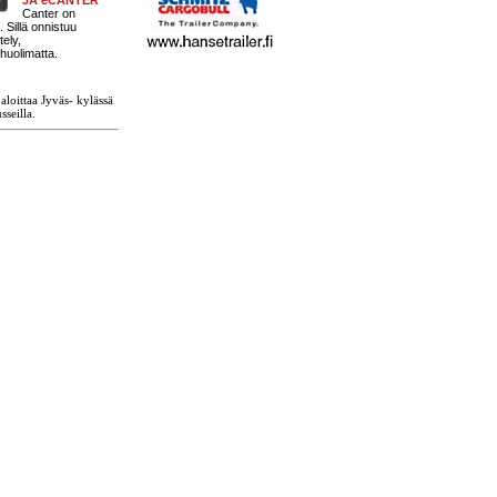
Canter on
 Sillä onnistuu
ely,
huolimatta.
aloittaa Jyväs- kylässä
seilla.