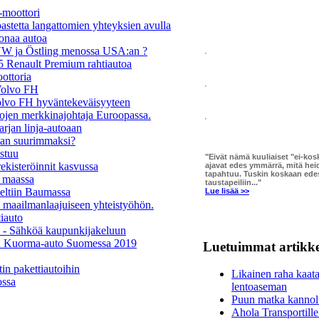
-moottori
astetta langattomien yhteyksien avulla
oonaa autoa
VW ja Östling menossa USA:an ?
15 Renault Premium rahtiautoa
ottoria
Volvo FH
olvo FH hyväntekeväisyyteen
tojen merkkinajohtaja Euroopassa.
arjan linja-autoaan
man suurimmaksi?
stuu
"Eivät nämä kuuliaiset "ei-ko
ekisteröinnit kasvussa
ajavat edes ymmärrä, mitä he
tapahtuu. Tuskin koskaan edes
a maassa
taustapeiliin..."
eltiin Baumassa
Lue lisää >>
 maailmanlaajuiseen yhteistyöhön.
iauto
 - Sähköä kaupunkijakeluun
n Kuorma-auto Suomessa 2019
Luetuimmat artikke
in pakettiautoihin
Likainen raha kaat
ossa
lentoaseman
Puun matka kannolt
Ahola Transportill