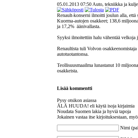
05.01.2013 07:50
Auto, tekniikka ja kulje
Renault-konserni ilmoitti joulun alla, et
Kuorma-autojen osakkeet; 138,6 miljoona
ja 17,2% äänivallasta.
Syyksi ilmoitettiin halu vähentää velkoja ja
Renaultista tuli Volvon osakkeenomistaj
autotuotantonsa.
Teollisuusmaailma lunastanut 10 miljoona
osakkeista.
Lisää kommentti
Pysy otsikon asiassa
ÄLÄ HUUDA! eli käytä isoja kirjaimia
Noudata Suomen lakia ja hyviä tapoja
Jokainen vastaa itse kirjoituksestaan, myö
Nimi (pa