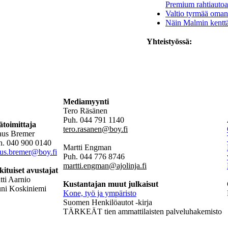
Premium rahtiautoa
Valtio tyrmää oman
Näin Malmin kenttä
Yhteistyössä:
Mediamyynti
Tero Räsänen
Puh. 044 791 1140
ätoimittaja
tero.rasanen@boy.fi
aus Bremer
h. 040 900 0140
Martti Engman
aus.bremer@boy.fi
Puh. 044 776 8746
martti.engman@ajolinja.fi
kituiset avustajat
ti Aarnio
Kustantajan muut julkaisut
uni Koskiniemi
Kone, työ ja ympäristo
Suomen Henkilöautot -kirja
TÄRKEÄT tien ammattilaisten palveluhakemisto