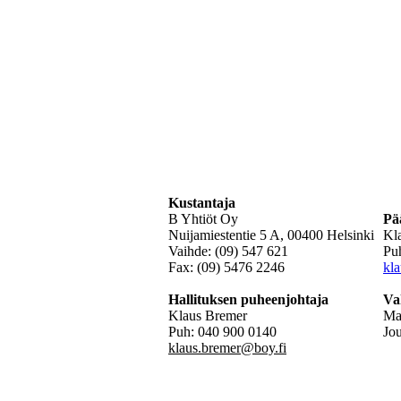
Kustantaja
B Yhtiöt Oy
Pä
Nuijamiestentie 5 A, 00400 Helsinki
Kl
Vaihde: (09) 547 621
Pu
Fax: (09) 5476 2246
kl
Hallituksen puheenjohtaja
Va
Klaus Bremer
Mat
Puh: 040 900 0140
Jo
klaus.bremer@boy.fi