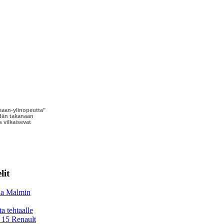
skaan-ylinopeutta"
idän takanaan
 vilkaisevat
lit
aa Malmin
a tehtaalle
e 15 Renault