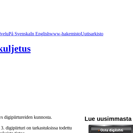
lvelu
På Svenska
In English
www-hakemisto
Uutisarkisto
kuljetus
s digipiirtureiden kunnosta.
Lue uusimmasta
3. digipiirturi on tarkastuksissa todettu