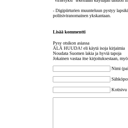
"viritetyksi" tekemään käyttäjän tahdon mu
- Digipiirturien muunteluun pystyy lapsik
poliisiviranomainen ykskantaan.
Lisää kommentti
Pysy otsikon asiassa
ÄLÄ HUUDA! eli käytä isoja kirjaimia
Noudata Suomen lakia ja hyviä tapoja
Jokainen vastaa itse kirjoituksestaan, myö
Nimi (pa
Sähköpost
Kotisivu