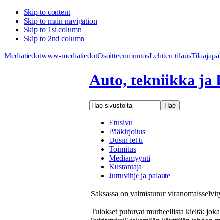
Skip to content
Skip to main navigation
Skip to 1st column
Skip to 2nd column
Mediatiedot
www-mediatiedot
Osoitteenmuutos
Lehtien tilaus
Tilaajapa
Auto, tekniikka ja 
Etusivu
Pääkirjoitus
Uusin lehti
Toimitus
Mediamyynti
Kustantaja
Juttuvihje ja palaute
Saksassa on valmistunut viranomaisselvity
Tulokset puhuvat murheellista kieltä: joka 