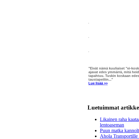
"Eivät nämä kuuliaiset "ei-kos
ajavat edes ymmärrä, mitä hei
tapahtuu. Tuskin koskaan edes 
taustapeiliin..."
Lue lisää >>
Luetuimmat artikkel
Likainen raha kaat
lentoaseman
Puun matka kannolta
Ahola Transportille