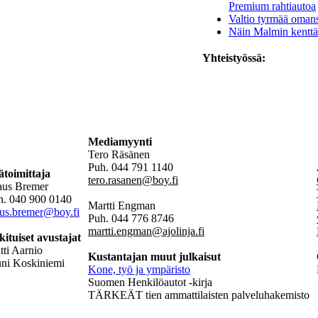
Premium rahtiautoa
Valtio tyrmää oman
Näin Malmin kenttä
Yhteistyössä:
Mediamyynti
Tero Räsänen
Puh. 044 791 1140
ätoimittaja
tero.rasanen@boy.fi
aus Bremer
h. 040 900 0140
Martti Engman
aus.bremer@boy.fi
Puh. 044 776 8746
martti.engman@ajolinja.fi
kituiset avustajat
ti Aarnio
Kustantajan muut julkaisut
uni Koskiniemi
Kone, työ ja ympäristo
Suomen Henkilöautot -kirja
TÄRKEÄT tien ammattilaisten palveluhakemisto