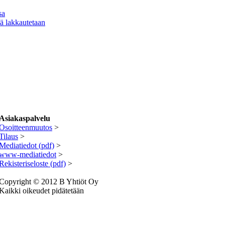
sa
ä lakkautetaan
Asiakaspalvelu
Osoitteenmuutos
>
Tilaus
>
Mediatiedot (pdf)
>
www-mediatiedot
>
R
ekisteriseloste (pdf)
>
Copyright © 2012 B Yhtiöt Oy
Kaikki oikeudet pidätetään