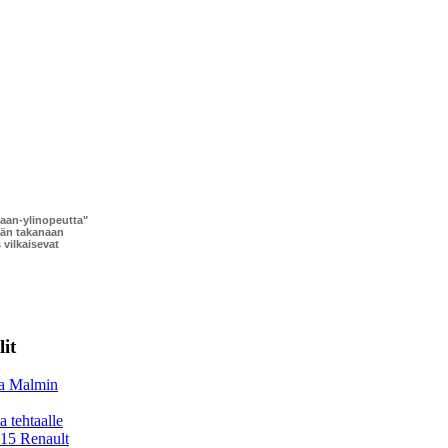
kaan-ylinopeutta"
dän takanaan
vilkaisevat
it
aa Malmin
 tehtaalle
 15 Renault