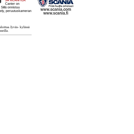
Canter on
Sillä onnistuu
tely, peruutuskameran
loittaa Jyväs- kylässä
seilla.