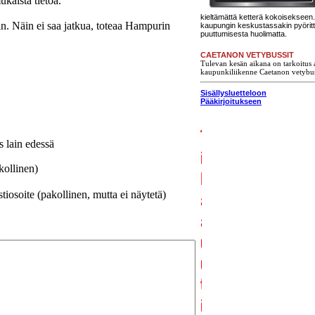
kaista tietoa.
kieltämättä ketterä kokoisekseen. 
in. Näin ei saa jatkua, toteaa Hampurin
kaupungin keskustassakin pyörit
puuttumisesta huolimatta.
CAETANON VETYBUSSIT
Tulevan kesän aikana on tarkoitus a
kaupunkiliikenne Caetanon vetybus
Sisällysluetteloon
Pääkirjoitukseen
s lain edessä
kollinen)
iosoite (pakollinen, mutta ei näytetä)