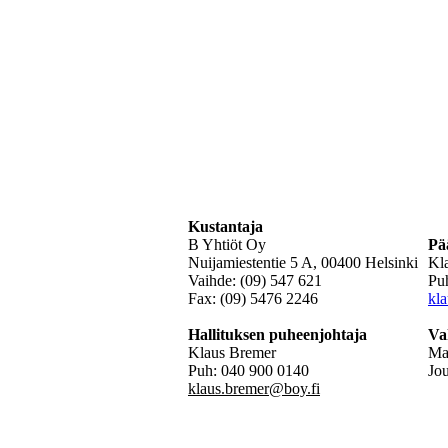
Kustantaja
B Yhtiöt Oy
Pä
Nuijamiestentie 5 A, 00400 Helsinki
Kl
Vaihde: (09) 547 621
Pu
Fax: (09) 5476 2246
kl
Hallituksen puheenjohtaja
Va
Klaus Bremer
Mat
Puh: 040 900 0140
Jo
klaus.bremer@boy.fi