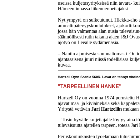
useissa kuljetusyrityksissä niin tavara- k
Hämeenlinnassa liikenneopettajaksi.
Nyt ympyrä on sulkeutunut. Hiekka-aho a
ammattipätevyyskoulutukset, ajokorttikoul
jossa hän valmentaa alan uusia tulevaisu
säännöllisesti ratin takana ajaen J&J Ov
ajotyö on Leealle sydämenasia.
– Nautin ajamisesta suunnattomasti. On tod
ajantasaisena juuri niissä todellisissa ku
kuvaa.
Hartzell Oy:n Scania 560R. Lavat on tehnyt viroin
"TARPEELLINEN HANKE"
Hartzell Oy on vuonna 1974 perustettu Hy
ajavat maa- ja kiviaineksia sekä kappaleta
Yritystä vetävän
Jari Hartzellin
mukaan n
– Tosin hyvälle kuljettajalle löytyy aina t
tulevaisuutta ajatellen tarpeen, toteaa Jari 
Peruskouluikäisten työelämään tutustumine