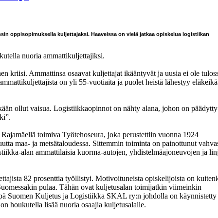
in oppisopimuksella kuljettajaksi. Haaveissa on vielä jatkaa opiskelua logistiikan
tella nuoria ammattikuljettajiksi.
n kriisi. Ammattinsa osaavat kuljettajat ikääntyvät ja uusia ei ole tulos
ammattikuljettajista on yli 55-vuotiaita ja puolet heistä lähestyy eläkeikä
kään ollut vaisua. Logistiikkaopinnot on nähty alana, johon on päädytty
ki”.
n Rajamäellä toimiva Työtehoseura, joka perustettiin vuonna 1924
uutta maa- ja metsätaloudessa. Sittemmin toiminta on painottunut vahvas
tiikka-alan ammattilaisia kuorma-autojen, yhdistelmäajoneuvojen ja lin
ajista 82 prosenttia työllistyi. Motivoituneista opiskelijoista on kuiten
 Suomessakin pulaa. Tähän ovat kuljetusalan toimijatkin viimeinkin
iinpä Suomen Kuljetus ja Logistiikka SKAL ry:n johdolla on käynnistetty
n houkutella lisää nuoria osaajia kuljetusalalle.