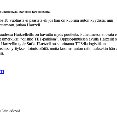
 houkuttelevaa -hanketta tarpeellisena.
alle 18-vuotiasta ei päästetä eli jos hän on kuorma-auton kyydissä, niin
ottamaan, jatkaa Hartzell.
udessa Hartzelleilla on havaittu myös puutteita. Puhelimessa ei osata 
n esimerkiksi: ”olisiko TET-paikkaa”. Oppisopimuksen avulla Harzellit o
 Hartzellin tytär
Sofia Hartzell
on suorittanut TTS:lla logistiikan
siassa yrityksen toimistotöitä, mutta kuorma-auton ratin taaksekin hän 
si.
TI
s lain edessä