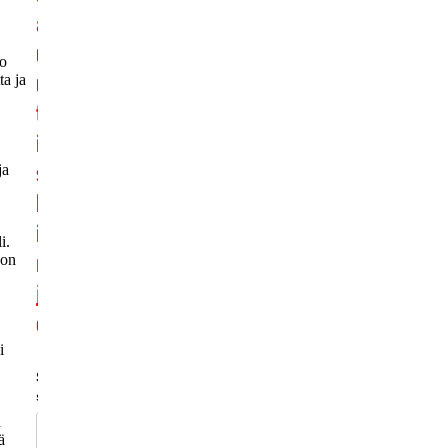
to
ta ja
ja
i.
 on
i
n
ä