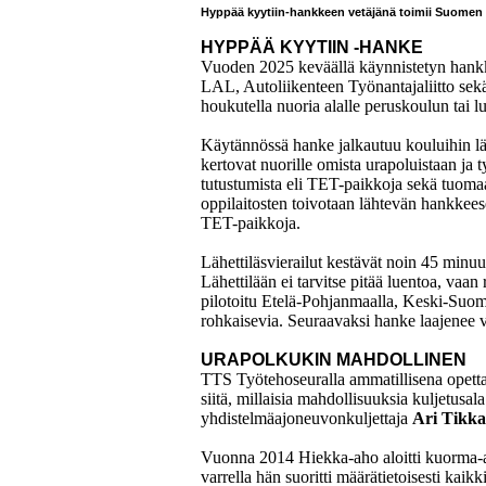
Hyppää kyytiin-hankkeen vetäjänä toimii Suomen K
HYPPÄÄ KYYTIIN -HANKE
Vuoden 2025 keväällä käynnistetyn hankk
LAL, Autoliikenteen Työnantajaliitto sekä
houkutella nuoria alalle peruskoulun tai l
Käytännössä hanke jalkautuu kouluihin lähet
kertovat nuorille omista urapoluistaan ja
tutustumista eli TET-paikkoja sekä tuomaa
oppilaitosten toivotaan lähtevän hankkees
TET-paikkoja.
Lähettiläsvierailut kestävät noin 45 minuut
Lähettilään ei tarvitse pitää luentoa, vaan
pilotoitu Etelä-Pohjanmaalla, Keski-Suom
rohkaisevia. Seuraavaksi hanke laajenee v
URAPOLKUKIN MAHDOLLINEN
TTS Työtehoseuralla ammatillisena opett
siitä, millaisia mahdollisuuksia kuljetusal
yhdistelmäajoneuvonkuljettaja
Ari Tikka
Vuonna 2014 Hiekka-aho aloitti kuorma-a
varrella hän suoritti määrätietoisesti kaikk