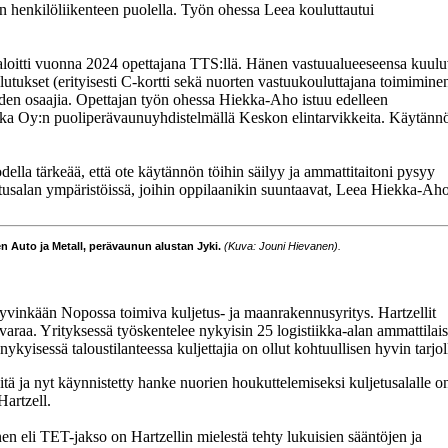
uin henkilöliikenteen puolella. Työn ohessa Leea kouluttautui
loitti vuonna 2024 opettajana TTS:llä. Hänen vastuualueeseensa kuulu
utukset (erityisesti C-kortti sekä nuorten vastuukouluttajana toimimine
uden osaajia. Opettajan työn ohessa Hiekka-Aho istuu edelleen
aska Oy:n puoliperävaunuyhdistelmällä Keskon elintarvikkeita. Käytänn
ella tärkeää, että ote käytännön töihin säilyy ja ammattitaitoni pysyy
ljetusalan ympäristöissä, joihin oppilaanikin suuntaavat, Leea Hiekka-Ah
en Auto ja Metall, perävaunun alustan Jyki.
(Kuva: Jouni Hievanen).
vinkään Nopossa toimiva kuljetus- ja maanrakennusyritys. Hartzellit
varaa. Yrityksessä työskentelee nykyisin 25 logistiikka-alan ammattilais
ykyisessä taloustilanteessa kuljettajia on ollut kohtuullisen hyvin tarjol
öitä ja nyt käynnistetty hanke nuorien houkuttelemiseksi kuljetusalalle o
Hartzell.
n eli TET-jakso on Hartzellin mielestä tehty lukuisien sääntöjen ja