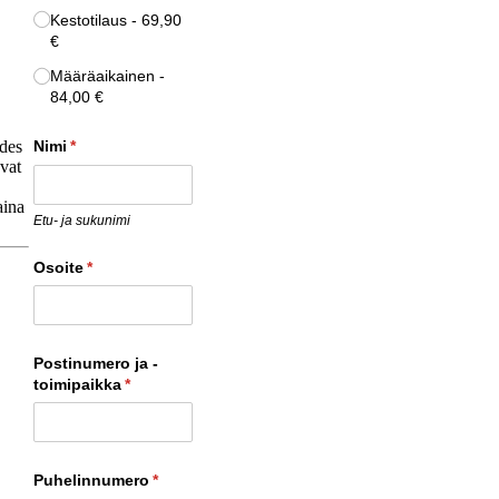
Kestotilaus
69,90
€
Määräaikainen
84,00 €
edes
Nimi
(pakollinen)
*
vat
aina
Etu- ja sukunimi
Osoite
(pakollinen)
*
Postinumero ja -
toimipaikka
(pakollinen)
*
Puhelinnumero
(pakollinen)
*