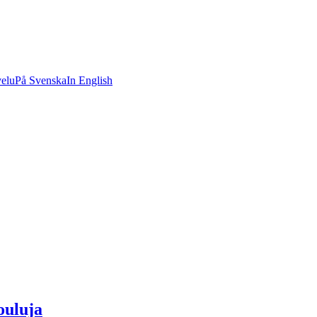
velu
På Svenska
In English
ouluja