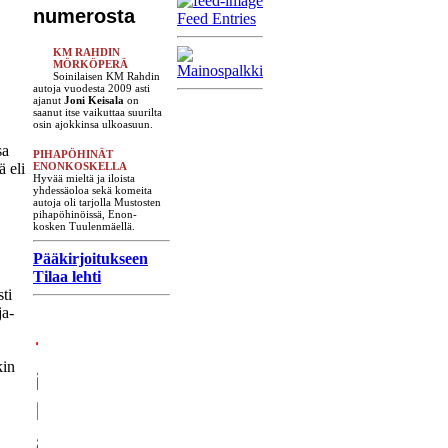
numerosta
Feed Entries
KM RAHDIN
MÖRKÖPERÄ
Soinilaisen KM Rahdin
autoja vuodesta 2009 asti
ajanut
Joni Keisala
on
saanut itse vaikuttaa suurilta
osin ajokkinsa ulkoasuun.
sa
PIHAPÖHINÄT
ä eli
ENONKOSKELLA
Hyvää mieltä ja iloista
yhdessäoloa sekä komeita
autoja oli tarjolla Mustosten
pihapöhinöissä, Enon-
kosken Tuulenmäellä.
Pääkirjoitukseen
Tilaa lehti
ti
ja-
kin