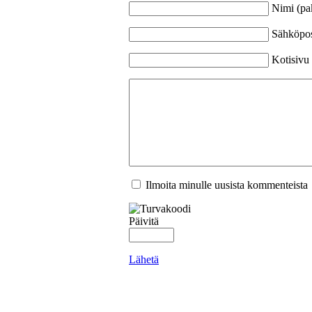
Nimi (pa
Sähköpost
Kotisivu
Ilmoita minulle uusista kommenteista
Päivitä
Lähetä