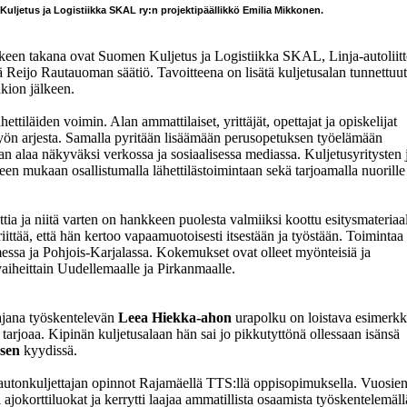
uljetus ja Logistiikka SKAL ry:n projektipäällikkö Emilia Mikkonen.
een takana ovat Suomen Kuljetus ja Logistiikka SKAL, Linja-autoliit
 Reijo Rautauoman säätiö. Tavoitteena on lisätä kuljetusalan tunnettuut
ukion jälkeen.
tiläiden voimin. Alan ammattilaiset, yrittäjät, opettajat ja opiskelijat
 työn arjesta. Samalla pyritään lisäämään perusopetuksen työelämään
n alaa näkyväksi verkossa ja sosiaalisessa mediassa. Kuljetusyritysten 
een mukaan osallistumalla lähettilästoimintaan sekä tarjoamalla nuorille
tia ja niitä varten on hankkeen puolesta valmiiksi koottu esitysmateriaal
 riittää, että hän kertoo vapaamuotoisesti itsestään ja työstään. Toimintaa
essa ja Pohjois-Karjalassa. Kokemukset ovat olleet myönteisiä ja
aiheittain Uudellemaalle ja Pirkanmaalle.
ajana työskentelevän
Leea Hiekka-ahon
urapolku on loistava esimerkk
a tarjoaa. Kipinän kuljetusalaan hän sai jo pikkutyttönä ollessaan isänsä
sen
kyydissä.
utonkuljettajan opinnot Rajamäellä TTS:llä oppisopimuksella. Vuosie
i ajokorttiluokat ja kerrytti laajaa ammatillista osaamista työskentelemäll