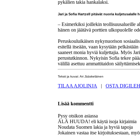
pykälien takia hankalaksi.
Jari ja Sofia Hartzell pitävät nuoria kuljetusalalle
– Esimerkiksi joillekin teollisuusalueille 
hänen on jäätävä porttien ulkopuolelle od
Peruskouluikäisen nykynuorison sosiaalisu
esitellä itseään, vaan kysytään pelkästää
saaneet monia hyviä kuljettajia. Myös Jari
perustutkinnon. Nykyisin Sofia tekee pääa
välillä asettuu ammattitaidon säilyttämisek
Teksti ja kuvat: Ari Jääskeläinen
TILAA AJOLINJA
|
OSTA DIGILEH
Lisää kommentti
Pysy otsikon asiassa
ÄLÄ HUUDA! eli käytä isoja kirjaimia
Noudata Suomen lakia ja hyviä tapoja
Jokainen vastaa itse kirjoituksestaan, myö