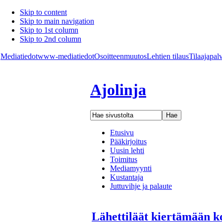
Skip to content
Skip to main navigation
Skip to 1st column
Skip to 2nd column
Mediatiedot
www-mediatiedot
Osoitteenmuutos
Lehtien tilaus
Tilaajapal
Ajolinja
Etusivu
Pääkirjoitus
Uusin lehti
Toimitus
Mediamyynti
Kustantaja
Juttuvihje ja palaute
Lähettiläät kiertämään k