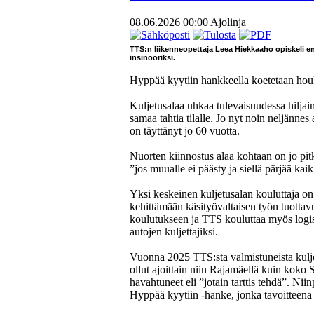
08.06.2026 00:00
Ajolinja
TTS:n liikenneopettaja Leea Hiekkaaho opiskeli ens
insinööriksi.
Hyppää kyytiin hankkeella koetetaan houku
Kuljetusalaa uhkaa tulevaisuudessa hiljaine
samaa tahtia tilalle. Jo nyt noin neljännes 
on täyttänyt jo 60 vuotta.
Nuorten kiinnostus alaa kohtaan on jo pit
”jos muualle ei päästy ja siellä pärjää kaik
Yksi keskeinen kuljetusalan kouluttaja o
kehittämään käsityövaltaisen työn tuottav
koulutukseen ja TTS kouluttaa myös logis
autojen kuljettajiksi.
Vuonna 2025 TTS:sta valmistuneista kuljett
ollut ajoittain niin Rajamäellä kuin koko
havahtuneet eli ”jotain tarttis tehdä”. N
Hyppää kyytiin -hanke, jonka tavoitteena o