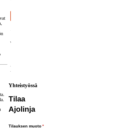
vat
n,
ön
o
Yhteistyössä
ta.
Tilaa
la.
Ajolinja
n
Tilauksen muoto
(pakollinen)
*