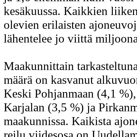
kesäkuussa. Kaikkien liike
olevien erilaisten ajoneuvo
lähentelee jo viittä miljoon
Maakunnittain tarkasteltun
määrä on kasvanut alkuvuo
Keski Pohjanmaan (4,1 %),
Karjalan (3,5 %) ja Pirkan
maakunnissa. Kaikista ajon
reilu viidesosa on Uudellam