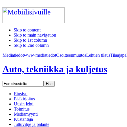
Skip to content
Skip to main navigation
Skip to 1st column
Skip to 2nd column
Mediatiedot
www-mediatiedot
Osoitteenmuutos
Lehtien tilaus
Tilaajapa
Auto, tekniikka ja kuljetus
Etusivu
Pääkirjoitus
Uusin lehti
Toimitus
Mediamyynti
Kustantaja
Juttuvihje ja palaute