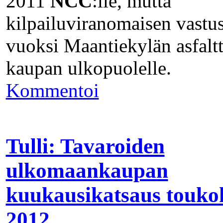
2011
NCC
:lle, mutta
kilpailuviranomaisen vastu
vuoksi Maantiekylän asfaltt
kaupan ulkopuolelle.
Kommentoi
Tulli: Tavaroiden
ulkomaankaupan
kuukausikatsaus touko
2012