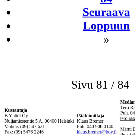
Seuraava
Loppuun
»
Sivu 81 / 84
Mediam
Tero R
Kustantaja
Puh. 04
B Yhtiöt Oy
Päätoimittaja
tero.ra
Nuijamiestentie 5 A, 00400 Helsinki
Klaus Bremer
Vaihde: (09) 547 621
Puh. 040 900 0140
Martti
Fax: (09) 5476 2246
klaus.bremer@boy.fi
Puh. 0