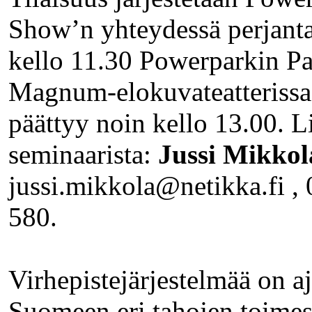
Show’n yhteydessä perjanta
kello 11.30 Powerparkin Pa
Magnum-elokuvateatterissa j
päättyy noin kello 13.00. L
seminaarista:
Jussi Mikkol
jussi.mikkola@netikka.fi ,
580.
Virhepistejärjestelmää on aj
Suomeen eri tahojen toime