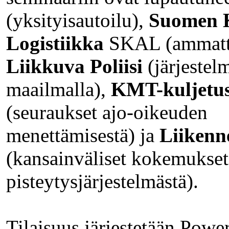
(yksityisautoilu),
Suomen K
Logistiikka
SKAL (ammatti
Liikkuva Poliisi
(järjestel
maailmalla),
KMT-kuljetu
(seuraukset ajo-oikeuden
menettämisestä) ja
Liikenn
(kansainväliset kokemukset
pisteytysjärjestelmästä).
Tilaisuus järjestetään Powe