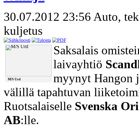
30.07.2012 23:56
Auto, tek
kuljetus
Saksalais omiste
laivayhtiö
Scandl
myynyt Hangon j
M/S Urd
välillä tapahtuvan liiketoim
Ruotsalaiselle
Svenska Ori
AB
:lle.