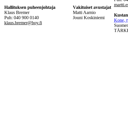
martti.
Hallituksen puheenjohtaja
Vakituiset avustajat
Klaus Bremer
Matti Aarnio
Kustan
Puh: 040 900 0140
Jouni Koskiniemi
Kone, t
klaus.bremer@boy.fi
Suomen 
TÄRKEÄ