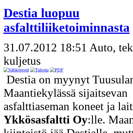
Destia luopuu
asfalttiliiketoiminnasta
31.07.2012 18:51
Auto, tek
kuljetus
Destia on myynyt Tuusula
Maantiekylässä sijaitsevan
asfalttiaseman koneet ja lait
Ykkösasfaltti Oy
:lle. Maa
kiinteistö jää Destialle, mut