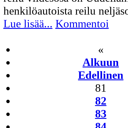
henkilöautoista reilu neljäs
Lue lisää...
Kommentoi
«
Alkuun
Edellinen
81
82
83
84