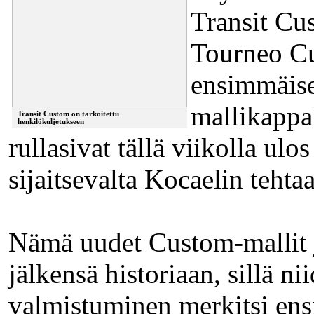
Transit Cu
Tourneo C
ensimmäise
mallikappa
Transit Custom on tarkoitettu
henkilökuljetukseen
rullasivat tällä viikolla ulo
sijaitsevalta Kocaelin tehtaa
Nämä uudet Custom-mallit j
jälkensä historiaan, sillä ni
valmistuminen merkitsi ens