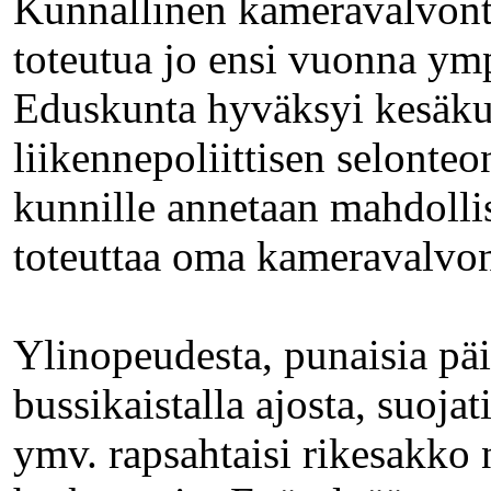
Kunnallinen kameravalvont
toteutua jo ensi vuonna ym
Eduskunta hyväksyi kesäku
liikennepoliittisen selonteo
kunnille annetaan mahdolli
toteuttaa oma kameravalvon
Ylinopeudesta, punaisia päi
bussikaistalla ajosta, suojat
ymv. rapsahtaisi rikesakko 