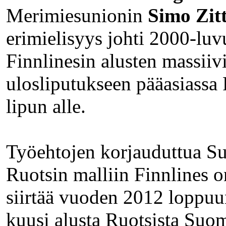
Merimiesunionin
Simo Zitt
erimielisyys johti 2000-luv
Finnlinesin alusten massiiv
ulosliputukseen pääasiassa
lipun alle.
Työehtojen korjauduttua S
Ruotsin malliin Finnlines o
siirtää vuoden 2012 loppu
kuusi alusta Ruotsista Suo