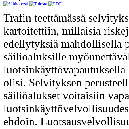
Trafin teettämässä selvityk
kartoitettiin, millaisia riskej
edellytyksiä mahdollisella p
säiliöaluksille myönnettävä
luotsinkäyttövapautuksella
olisi. Selvityksen perusteel
säiliöalukset voitaisiin vap
luotsinkäyttövelvollisuudest
ehdoin. Luotsausvelvollisu