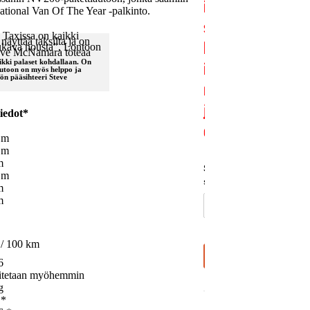
ational Van Of The Year -palkinto.
kki palaset kohdallaan. On
 Autoon on myös helppo ja
ön pääsihteeri Steve
iedot*
 m
 m
m
 m
m
m
l / 100 km
6
itetaan myöhemmin
g
 *