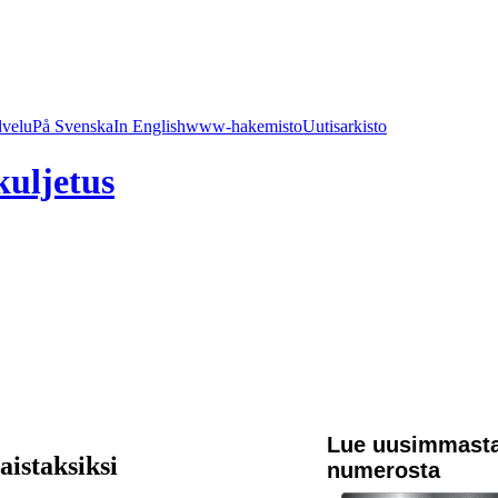
lvelu
På Svenska
In English
www-hakemisto
Uutisarkisto
kuljetus
Lue uusimmast
aistaksiksi
numerosta