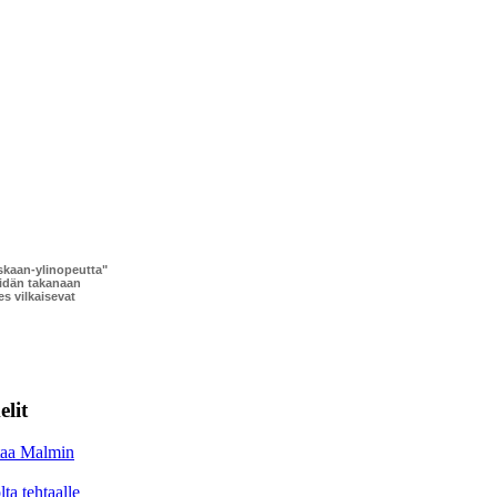
oskaan-ylinopeutta"
eidän takanaan
s vilkaisevat
lit
taa Malmin
ta tehtaalle