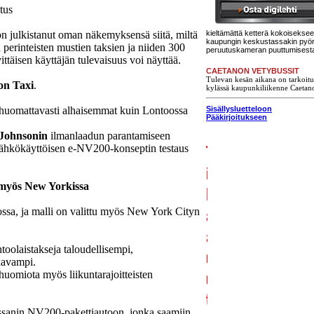
tus
n julkistanut oman näkemyksensä siitä, miltä
kieltämättä ketterä kokoisekseen
kaupungin keskustassakin pyöri
perinteisten mustien taksien ja niiden 300
peruutuskameran puuttumisesta
ittäisen käyttäjän tulevaisuus voi näyttää.
CAETANON VETYBUSSIT
Tulevan kesän aikana on tarkoitus
on Taxi
.
kylässä kaupunkiliikenne Caetano
uomattavasti alhaisemmat kuin Lontoossa
Sisällysluetteloon
Pääkirjoitukseen
 Johnsonin
ilmanlaadun parantamiseen
ähkökäyttöisen e-NV200-konseptin testaus
 myös New Yorkissa
ssa, ja malli on valittu myös New York Cityn
olaistakseja taloudellisempi,
kavampi.
shuomiota myös liikuntarajoitteisten
sanin NV200-pakettiautoon, jonka saamiin