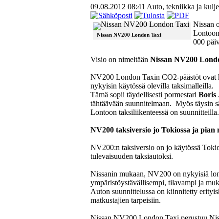
09.08.2012 08:41
Auto, tekniikka ja kulje
Nissan o
Lontoon 
Nissan NV200 London Taxi
000 päiv
Visio on nimeltään
Nissan NV200 Lond
NV200 London Taxin CO2-päästöt ovat h
nykyisin käytössä olevilla taksimalleilla.
Tämä sopii täydellisesti pormestari
Boris
tähtäävään suunnitelmaan. Myös täysin s
Lontoon taksiliikenteessä on suunnitteilla.
NV200 taksiversio jo Tokiossa ja pian
NV200:n taksiversio on jo käytössä Tokio
tulevaisuuden taksiautoksi.
Nissanin mukaan, NV200 on nykyisiä lonto
ympäristöystävällisempi, tilavampi ja mu
Auton suunnittelussa on kiinnitetty erityi
matkustajien tarpeisiin.
Nissan NV200 London Taxi perustuu Nis