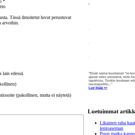
6 *
eto
usta. Tässä ilmoitetut luvut perustuvat
 arvoihin.
s lain edessä
"Eivät nämä kuuliaiset "ei-k
ajavat edes ymmärrä, mitä h
tapahtuu. Tuskin koskaan ede
kollinen)
taustapeiliin..."
Lue lisää >>
iosoite (pakollinen, mutta ei näytetä)
Luetuimmat artikke
Likainen raha kaa
lentoaseman
Puun matka kannol