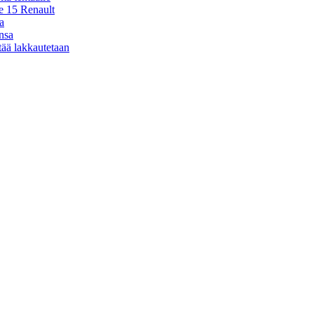
e 15 Renault
a
nsa
ää lakkautetaan