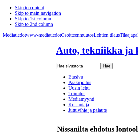
Skip to content
Skip to main navigation
Skip to 1st column
Skip to 2nd column
Mediatiedot
www-mediatiedot
Osoitteenmuutos
Lehtien tilaus
Tilaajapa
Auto, tekniikka ja 
Etusivu
Pääkirjoitus
Uusin lehti
Toimitus
Mediamyynti
Kustantaja
Juttuvihje ja palaute
Nissanilta ehdotus lontool