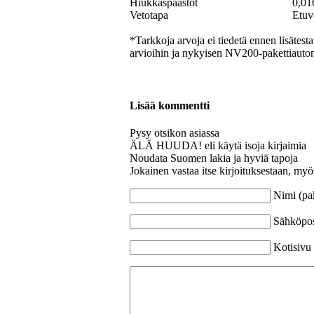
Hiukkaspäästöt
0,01
Vetotapa
Etuv
*Tarkkoja arvoja ei tiedetä ennen lisätesta
arvioihin ja nykyisen NV200-pakettiauton
Lisää kommentti
Pysy otsikon asiassa
ÄLÄ HUUDA! eli käytä isoja kirjaimia
Noudata Suomen lakia ja hyviä tapoja
Jokainen vastaa itse kirjoituksestaan, myö
Nimi (pa
Sähköpost
Kotisivu