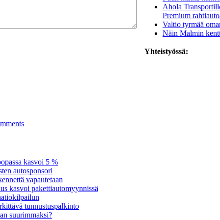
Ahola Transportill
Premium rahtiauto
Valtio tyrmää oma
Näin Malmin kentt
Yhteistyössä:
mments
oopassa kasvoi 5 %
sten autosponsori
kennettä vapautetaan
us kasvoi pakettiautomyynnissä
atiokilpailun
kittävä tunnustuspalkinto
man suurimmaksi?