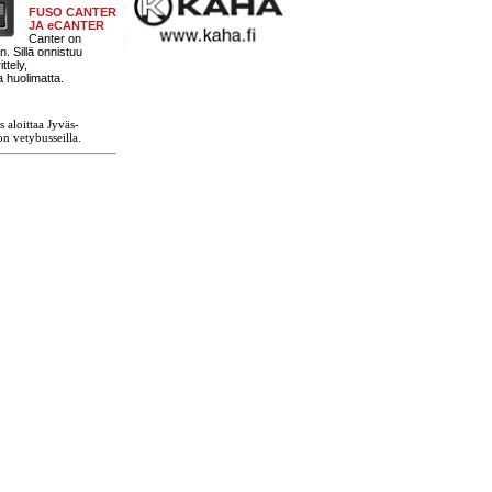
FUSO CANTER
JA eCANTER
Canter on
. Sillä onnistuu
ttely,
 huolimatta.
 aloittaa Jyväs-
n vetybusseilla.