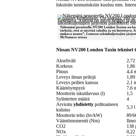
lukuisiin tunnustuksiin kuuluu mm. Intern
Näkemäni perusteella NV200 London Taxissa on kai
tärkeää, että se näyttää taksilta ja on luotettava.
mukava nousta”, Lontoon taksinkuljettajien järjest
McNamara toteaa
Nissan NV200 London Taxin tekniset t
Akseliväli
2,72
Korkeus
1,86
Pituus
4,4 
Leveys ilman peilejä
1,89
Leveys peilien kanssa
2,1 
Kääntöympyrä
7,6 
Moottorin iskutilavuus (l)
1,5
Sylinterien määrä
4
Arvioitu
yhdistetty
polttoaineen
5,3 
kulutus
Moottorin teho (hv/kW)
89/6
Vääntömomentti (Nm)
Ilmo
CO2
138 
NOx
0,22