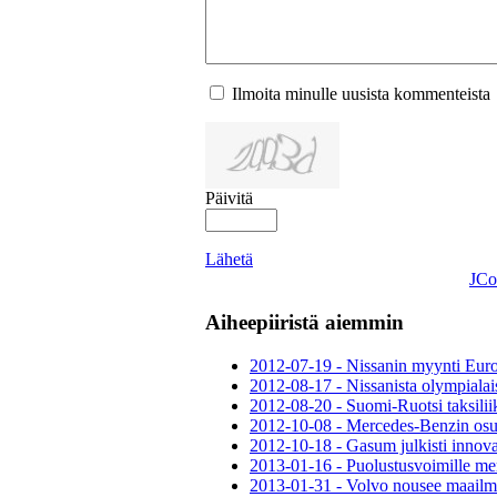
Ilmoita minulle uusista kommenteista
Päivitä
Lähetä
JCo
Aiheepiiristä aiemmin
2012-07-19 - Nissanin myynti Eur
2012-08-17 - Nissanista olympialai
2012-08-20 - Suomi-Ruotsi taksilii
2012-10-08 - Mercedes-Benzin osu
2012-10-18 - Gasum julkisti innova
2013-01-16 - Puolustusvoimille mer
2013-01-31 - Volvo nousee maail