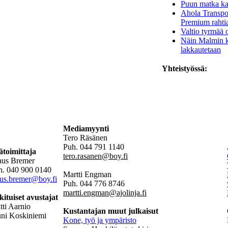
Puun matka kan
Ahola Transpor
Premium rahti
Valtio tyrmää
Näin Malmin k
lakkautetaan
Yhteistyössä:
Mediamyynti
Tero Räsänen
Puh. 044 791 1140
ätoimittaja
tero.rasanen@boy.fi
aus Bremer
h. 040 900 0140
Martti Engman
aus.bremer@boy.fi
Puh. 044 776 8746
martti.engman@ajolinja.fi
kituiset avustajat
ti Aarnio
Kustantajan muut julkaisut
uni Koskiniemi
Kone, työ ja ympäristo