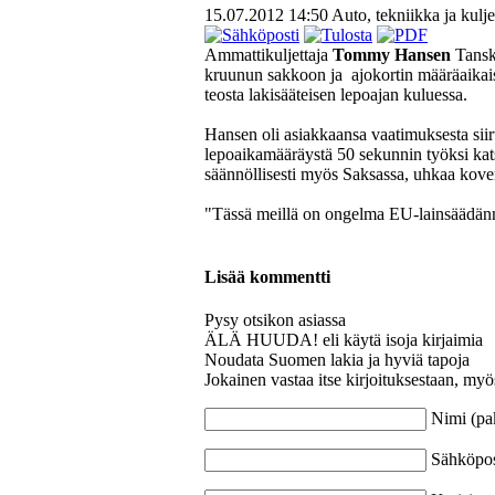
15.07.2012 14:50
Auto, tekniikka ja kulje
Ammattikuljettaja
Tommy Hansen
Tansk
kruunun sakkoon ja ajokortin määräaikai
teosta lakisääteisen lepoajan kuluessa.
Hansen oli asiakkaansa vaatimuksesta siir
lepoaikamääräystä 50 sekunnin työksi kats
säännöllisesti myös Saksassa, uhkaa koven
"Tässä meillä on ongelma EU-lainsäädänn
Lisää kommentti
Pysy otsikon asiassa
ÄLÄ HUUDA! eli käytä isoja kirjaimia
Noudata Suomen lakia ja hyviä tapoja
Jokainen vastaa itse kirjoituksestaan, myö
Nimi (pa
Sähköpost