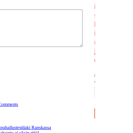
Comments
puhallustestilaki Ranskassa
vonta ei yksin riitä!