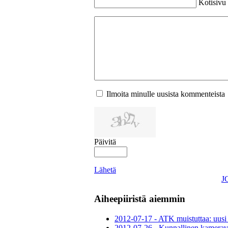
Kotisivu
Ilmoita minulle uusista kommenteista
Päivitä
Lähetä
J
Aiheepiiristä aiemmin
2012-07-17 - ATK muistuttaa: uusi 
2012-07-26 - Kunnallinen kameraval