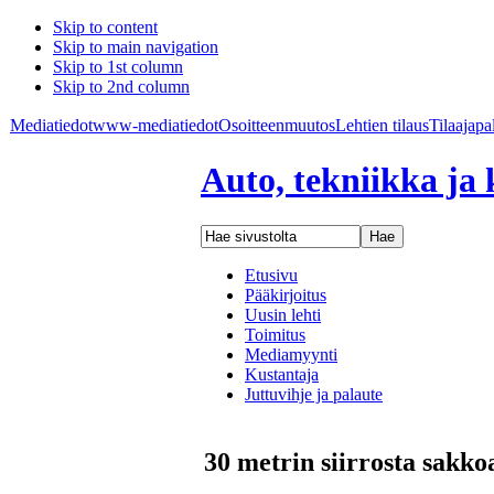
Skip to content
Skip to main navigation
Skip to 1st column
Skip to 2nd column
Mediatiedot
www-mediatiedot
Osoitteenmuutos
Lehtien tilaus
Tilaajapa
Auto, tekniikka ja 
Etusivu
Pääkirjoitus
Uusin lehti
Toimitus
Mediamyynti
Kustantaja
Juttuvihje ja palaute
30 metrin siirrosta sakkoa