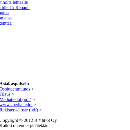
nolta tehtaalle
tille 15 Renault
autoa
 omansa
enttää
Asiakaspalvelu
Osoitteenmuutos
>
Tilaus
>
Mediatiedot (pdf)
>
www-mediatiedot
>
R
ekisteriseloste (pdf)
>
Copyright © 2012 B Yhtiöt Oy
Kaikki oikeudet pidätetään