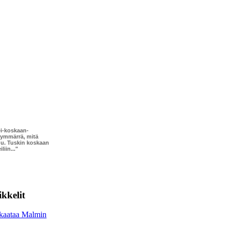
ei-koskaan-
 ymmärrä, mitä
u. Tuskin koskaan
liin..."
kkelit
 kaataa Malmin