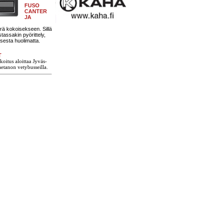
FUSO
CANTER
JA
erä kokoisekseen. Sillä
assakin pyörittely,
esta huolimatta.
T
oitus aloittaa Jyväs-
etanon vetybusseilla.