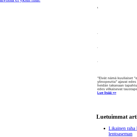
"Eivät nämä kuuliaiset "
ylinopeutta" ajavat edes
heidän takanaan tapahtu
edes vilkaisevat taustapei
Lue lisää >>
Luetuimmat arti
Likainen raha
lentoaseman