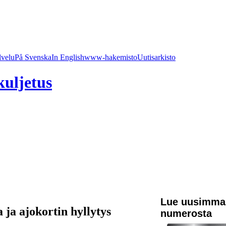
lvelu
På Svenska
In English
www-hakemisto
Uutisarkisto
kuljetus
Lue uusimma
 ja ajokortin hyllytys
numerosta