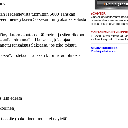
tus
an Haderslevistä tuomittiin 5000 Tanskan
eCANTER
Canter on kieltämättä kett
seen menetykseen 50 sekunnin työksi katsotusta
onnistuu kaupungin keskust
peruutuskameran puuttumis
CAETANON VETYBUSSI
tänyt kuorma-autonsa 30 metriä ja siten rikkonut
Tulevan kesän aikana on tark
otulla toiminnalla. Hansenia, joka ajaa
kylässä kaupunkiliikenne Ca
nettu rangaistus Saksassa, jos teko toistuu.
Sisällysluetteloon
Pääkirjoitukseen
össä", todetaan Tanskan kuorma-autoliitosta.
s lain edessä
kollinen)
iosoite (pakollinen, mutta ei näytetä)