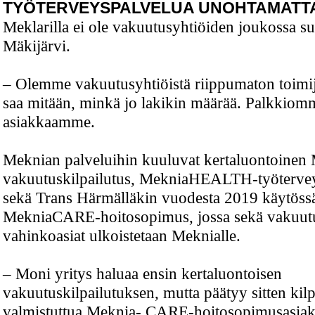
TYÖTERVEYSPALVELUA UNOHTAMATT
Meklarilla ei ole vakuutusyhtiöiden joukossa su
Mäkijärvi.
– Olemme vakuutusyhtiöistä riippumaton toimij
saa mitään, minkä jo lakikin määrää. Palkkio
asiakkaamme.
Meknian palveluihin kuuluvat kertaluontoine
vakuutuskilpailutus, MekniaHEALTH-työtervey
sekä Trans Härmälläkin vuodesta 2019 käytössä
MekniaCARE-hoitosopimus, jossa sekä vakuutu
vahinkoasiat ulkoistetaan Meknialle.
– Moni yritys haluaa ensin kertaluontoisen
vakuutuskilpailutuksen, mutta päätyy sitten kil
valmistuttua Meknia- CARE-hoitosopimusasiak