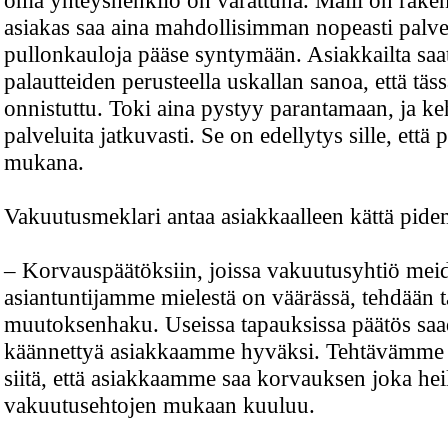
asiakas saa aina mahdollisimman nopeasti palve
pullonkauloja pääse syntymään. Asiakkailta saa
palautteiden perusteella uskallan sanoa, että tä
onnistuttu. Toki aina pystyy parantamaan, ja k
palveluita jatkuvasti. Se on edellytys sille, ett
mukana.
Vakuutusmeklari antaa asiakkaalleen kättä pide
– Korvauspäätöksiin, joissa vakuutusyhtiö mei
asiantuntijamme mielestä on väärässä, tehdään t
muutoksenhaku. Useissa tapauksissa päätös sa
käännettyä asiakkaamme hyväksi. Tehtävämme 
siitä, että asiakkaamme saa korvauksen joka hei
vakuutusehtojen mukaan kuuluu.