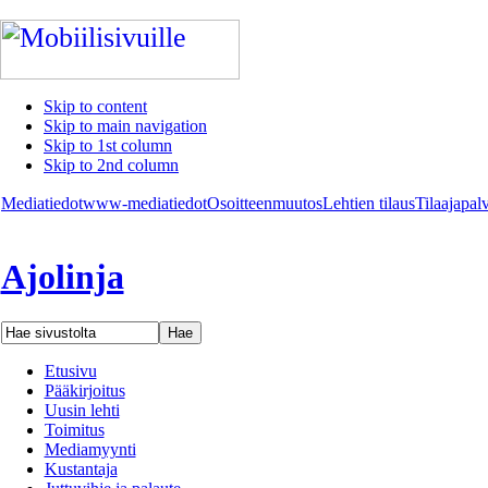
Skip to content
Skip to main navigation
Skip to 1st column
Skip to 2nd column
Mediatiedot
www-mediatiedot
Osoitteenmuutos
Lehtien tilaus
Tilaajapal
Ajolinja
Etusivu
Pääkirjoitus
Uusin lehti
Toimitus
Mediamyynti
Kustantaja