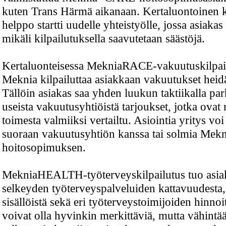
kuten Trans Härmä aikanaan. Kertaluontoinen k
helppo startti uudelle yhteistyölle, jossa asiaka
mikäli kilpailutuksella saavutetaan säästöjä.
Kertaluonteisessa MekniaRACE-vakuutuskilpai
Meknia kilpailuttaa asiakkaan vakuutukset heid
Tällöin asiakas saa yhden luukun taktiikalla pa
useista vakuutusyhtiöistä tarjoukset, jotka ovat
toimesta valmiiksi vertailtu. Asiointia yritys voi
suoraan vakuutusyhtiön kanssa tai solmia Me
hoitosopimuksen.
MekniaHEALTH-työterveyskilpailutus tuo asia
selkeyden työterveyspalveluiden kattavuudesta
sisällöistä sekä eri työterveystoimijoiden hinnoit
voivat olla hyvinkin merkittäviä, mutta vähintää