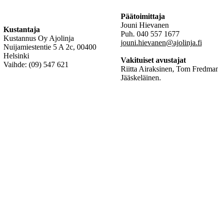
Päätoimittaja
Jouni Hievanen
Kustantaja
Puh. 040 557 1677
Kustannus Oy Ajolinja
jouni.hievanen@ajolinja.fi
Nuijamiestentie 5 A 2c, 00400
Helsinki
Vakituiset avustajat
Vaihde: (09) 547 621
Riitta Airaksinen, Tom Fredman
Jääskeläinen.