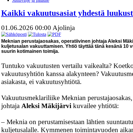
Juttuvihje ja palaute
Kaikki vakuutusasiat yhdestä luukus
01.06.2026 00:00
Ajolinja
Meknian perustajaosakas, operatiivinen johtaja Aleksi Mäkij
kuljetusalan vakuuttamisen. Yhtiö täyttää tänä kesänä 10 vu
suurin kotimainen toimija.
Tuntuko vakuutusten vertailu vaikealta? Koetko
vakuutusyhtiön kanssa alakynteen? Vakuutusme
asiakasta, ei vakuutusyhtiötä.
Vakuutusmeklariliike Meknian perustajaosakas, 
johtaja
Aleksi Mäkijärvi
kuvailee yhtiötä:
– Meknia on perustamisestaan lähtien suuntaut
kuljetusalalle. Kymmenen toimintavuoden aika