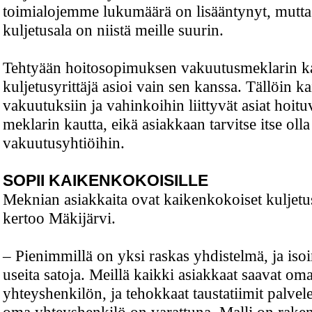
toimialojemme lukumäärä on lisääntynyt, mutta
kuljetusala on niistä meille suurin.
Tehtyään hoitosopimuksen vakuutusmeklarin k
kuljetusyrittäjä asioi vain sen kanssa. Tällöin ka
vakuutuksiin ja vahinkoihin liittyvät asiat hoit
meklarin kautta, eikä asiakkaan tarvitse itse oll
vakuutusyhtiöihin.
SOPII KAIKENKOKOISILLE
Meknian asiakkaita ovat kaikenkokoiset kuljetus
kertoo Mäkijärvi.
– Pienimmillä on yksi raskas yhdistelmä, ja isoi
useita satoja. Meillä kaikki asiakkaat saavat om
yhteyshenkilön, ja tehokkaat taustatiimit palvele
oma yhteyshenkilö on varattuna. Malli on rakenn