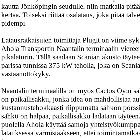
kautta Jönköpingin seudulle, niin matkalla pitää
kertaa. Toiseksi riittää osalataus, joka pitää talve
pidempi.
Latausratkaisujen toimittaja Plugit on viime sy
Ahola Transportin Naantalin terminaalin vier
pikalaturin. Tällä saadaan Scanian akusto täytee
parissa tunnissa 375 kW teholla, joka on Scan
vastaanottokyky.
Naantalin terminaalilla on myös Cactos Oy:n s
on paikallisakku, jonka idea on mahdollistaa au
kustannustehokkaasti riippumatta sähkön pörss
sähkö on halpaa, paikallisakku ladataan täyteen
puolella Ahola käyttää samoja yhteistyökumppa
latauksessa varmistaakseen, ettei toimintamatkaa