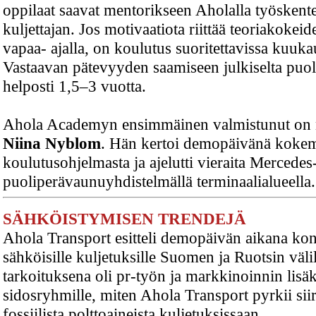
oppilaat saavat mentorikseen Aholalla työskent
kuljettajan. Jos motivaatiota riittää teoriakokei
vapaa- ajalla, on koulutus suoritettavissa kuuka
Vastaavan pätevyyden saamiseen julkiselta puo
helposti 1,5–3 vuotta.
Ahola Academyn ensimmäinen valmistunut on n
Niina Nyblom
. Hän kertoi demopäivänä kokem
koulutusohjelmasta ja ajelutti vieraita Mercede
puoliperävaunuyhdistelmällä terminaalialueella.
SÄHKÖISTYMISEN TRENDEJÄ
Ahola Transport esitteli demopäivän aikana kon
sähköisille kuljetuksille Suomen ja Ruotsin väli
tarkoituksena oli pr-työn ja markkinoinnin lisäk
sidosryhmille, miten Ahola Transport pyrkii si
fossiilista polttoaineista kuljetuksissaan.