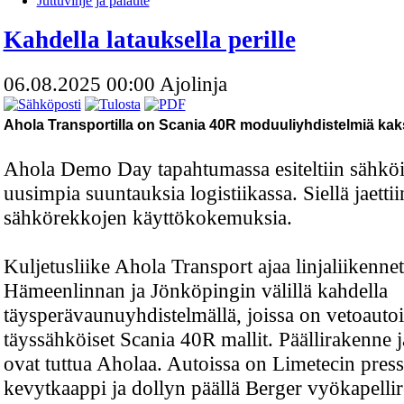
Juttuvihje ja palaute
Kahdella latauksella perille
06.08.2025 00:00
Ajolinja
Ahola Transportilla on Scania 40R moduuliyhdistelmiä kaks
Ahola Demo Day tapahtumassa esiteltiin sähkö
uusimpia suuntauksia logistiikassa. Siellä jaetti
sähkörekkojen käyttökokemuksia.
Kuljetusliike Ahola Transport ajaa linjaliikennet
Hämeenlinnan ja Jönköpingin välillä kahdella
täysperävaunuyhdistelmällä, joissa on vetoauto
täyssähköiset Scania 40R mallit. Päällirakenne 
ovat tuttua Aholaa. Autoissa on Limetecin pres
kevytkaappi ja dollyn päällä Berger vyökapelli