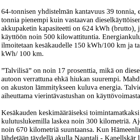
64-tonnisen yhdistelmän kantavuus 39 tonnia, el
tonnia pienempi kuin vastaavan dieselkäyttöise
akkupaketin kapasiteetti on 624 kWh (brutto), 
käyttöön noin 500 kilowattituntia. Energiankul
ilmoitetaan kesäkaudelle 150 kWh/100 km ja ta
kWh/ 100 km.
”Talvilisä” on noin 17 prosenttia, mikä on diese
autoon verrattuna ehkä hiukan suurempi. Mahdo
on akuston lämmitykseen kuluva energia. Talvi
aiheuttama vierintävastushan on käyttövoimast
Kesäkauden keskimääräiseksi toimintamatkaksi 
kulutuslukemilla laskea noin 300 kilometriä. A
noin 670 kilometriä suuntaansa. Kun Hämeenli
lähdetään täydellä akulla Naantali - Kapellskär