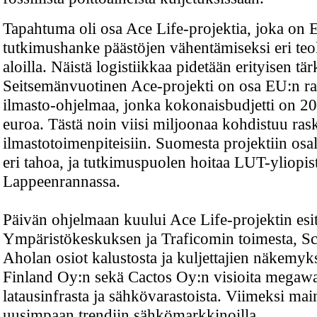
Tapahtuma oli osa Ace Life-projektia, joka on 
tutkimushanke päästöjen vähentämiseksi eri teo
aloilla. Näistä logistiikkaa pidetään erityisen tä
Seitsemänvuotinen Ace-projekti on osa EU:n ra
ilmasto-ohjelmaa, jonka kokonaisbudjetti on 2
euroa. Tästä noin viisi miljoonaa kohdistuu ras
ilmastotoimenpiteisiin. Suomesta projektiin osal
eri tahoa, ja tutkimuspuolen hoitaa LUT-yliopis
Lappeenrannassa.
Päivän ohjelmaan kuului Ace Life-projektin es
Ympäristökeskuksen ja Traficomin toimesta, Sc
Aholan osiot kalustosta ja kuljettajien näkemyks
Finland Oy:n sekä Cactos Oy:n visioita megawa
latausinfrasta ja sähkövarastoista. Viimeksi maini
uusimpaan trendiin sähkömarkkinoilla.