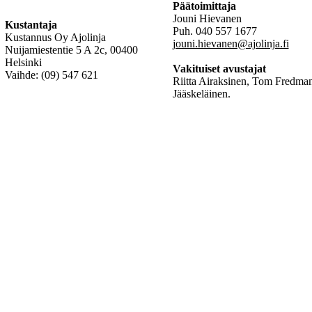
Päätoimittaja
Jouni Hievanen
Kustantaja
Puh. 040 557 1677
Kustannus Oy Ajolinja
jouni.hievanen@ajolinja.fi
Nuijamiestentie 5 A 2c, 00400
Helsinki
Vakituiset avustajat
Vaihde: (09) 547 621
Riitta Airaksinen, Tom Fredman
Jääskeläinen.