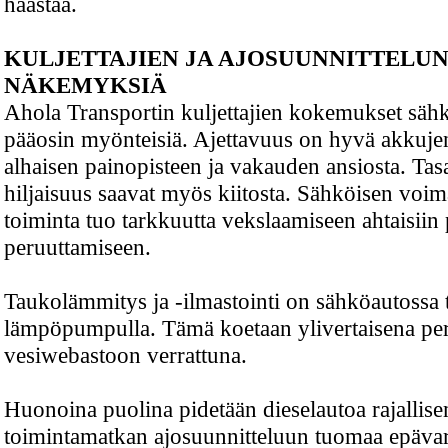
haastaa.
KULJETTAJIEN JA AJOSUUNNITTELU
NÄKEMYKSIÄ
Ahola Transportin kuljettajien kokemukset sähk
pääosin myönteisiä. Ajettavuus on hyvä akkuj
alhaisen painopisteen ja vakauden ansiosta. Tas
hiljaisuus saavat myös kiitosta. Sähköisen voi
toiminta tuo tarkkuutta vekslaamiseen ahtaisiin 
peruuttamiseen.
Taukolämmitys ja -ilmastointi on sähköautossa t
lämpöpumpulla. Tämä koetaan ylivertaisena per
vesiwebastoon verrattuna.
Huonoina puolina pidetään dieselautoa rajalli
toimintamatkan ajosuunnitteluun tuomaa epävar