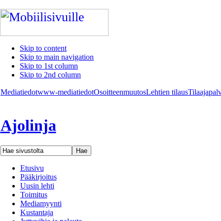
Skip to content
Skip to main navigation
Skip to 1st column
Skip to 2nd column
Mediatiedot
www-mediatiedot
Osoitteenmuutos
Lehtien tilaus
Tilaajapal
Ajolinja
Etusivu
Pääkirjoitus
Uusin lehti
Toimitus
Mediamyynti
Kustantaja