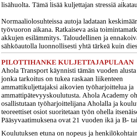
lisähuolta. Tämä lisää kuljettajan stressiä aikatau
Normaaliolosuhteissa autoja ladataan keskimääri
työvuoron aikana. Ratkaiseva asia toimintamat
akkujen esilämmitys. Taloudellinen ja ennakoiv
sähköautolla luonnollisesti yhtä tärkeä kuin dies
PILOTTIHANKE KULJETTAJAPULAAN
Ahola Transport käynnisti tämän vuoden alusta
jonka tarkoitus on tukea raskaan liikenteen
ammattikuljettajaksi aikovien työharjoittelua ja
ammattipätevyyskoulutusta. Ahola Academy o
osallistutaan työharjoittelijana Aholalla ja koul
teoreettiset osiot suoritetaan työn ohella itsenäise
Pääsyvaatimuksena ovat 21 vuoden ikä ja B- tai
Koulutuksen etuna on nopeus ja henkilökohtai