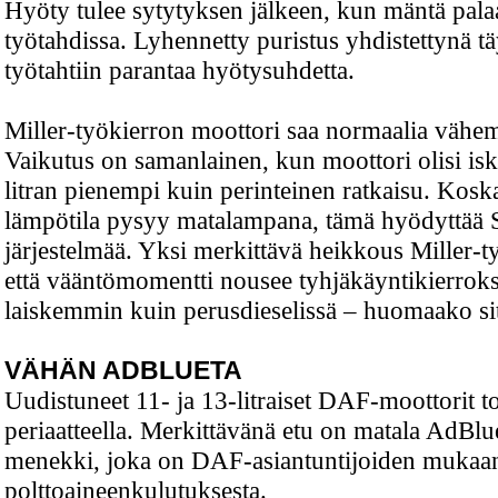
Hyöty tulee sytytyksen jälkeen, kun mäntä pala
työtahdissa. Lyhennetty puristus yhdistettynä tä
työtahtiin parantaa hyötysuhdetta.
Miller-työkierron moottori saa normaalia vähe
Vaikutus on samanlainen, kun moottori olisi isk
litran pienempi kuin perinteinen ratkaisu. Koska
lämpötila pysyy matalampana, tämä hyödyttää
järjestelmää. Yksi merkittävä heikkous Miller-ty
että vääntömomentti nousee tyhjäkäyntikierroks
laiskemmin kuin perusdieselissä – huomaako si
VÄHÄN ADBLUETA
Uudistuneet 11- ja 13-litraiset DAF-moottorit t
periaatteella. Merkittävänä etu on matala AdBlu
menekki, joka on DAF-asiantuntijoiden mukaan
polttoaineenkulutuksesta.