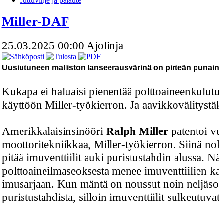
Juttuvihje ja palaute
Miller-DAF
25.03.2025 00:00
Ajolinja
Uusiutuneen malliston lanseerausvärinä on pirteän punain
Kukapa ei haluaisi pienentää polttoaineenkulutu
käyttöön Miller-työkierron. Ja aavikkovälitystäk
Amerikkalaisinsinööri
Ralph Miller
patentoi 
moottoritekniikkaa, Miller-työkierron. Siinä no
pitää imuventtiilit auki puristustahdin alussa. N
polttoaineilmaseoksesta menee imuventtiilien ka
imusarjaan. Kun mäntä on noussut noin neljäso
puristustahdista, silloin imuventtiilit sulkeutuvat