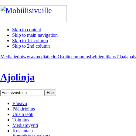
Skip to content
Skip to main navigation
Skip to 1st column
Skip to 2nd column
Mediatiedot
www-mediatiedot
Osoitteenmuutos
Lehtien tilaus
Tilaajapal
Ajolinja
Etusivu
Pääkirjoitus
Uusin lehti
Toimitus
Mediamyynti
Kustantaja