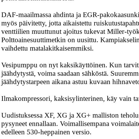
DAF-maailmassa ahdinta ja EGR-pakokaasunkie
myös päivitetty, jotta aikaistettu ruiskutustapah
venttiilien muuttunut ajoitus tukevat Miller-työk
Polttoainesuuttimetkin on uusittu. Kampiakselin 
vaihdettu matalakitkaisemmiksi.
Vesipumppu on nyt kaksikäyttöinen. Kun tarvit
jäähdytystä, voima saadaan sähköstä. Suuremm
jäähdytystarpeen aikana astuu kuvaan hihnavet
Ilmakompressori, kaksisylinterinen, käy vain tar
Uudistuksessa XF, XG ja XG+ malliston teholu
pysyneet ennallaan. Voimallisempana voimalai
edelleen 530-heppainen versio.