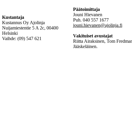
Päätoimittaja
Jouni Hievanen
Kustantaja
Puh. 040 557 1677
Kustannus Oy Ajolinja
jouni.hievanen@ajolinja.fi
Nuijamiestentie 5 A 2c, 00400
Helsinki
Vakituiset avustajat
Vaihde: (09) 547 621
Riitta Airaksinen, Tom Fredman
Jääskeläinen.