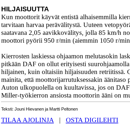
HILJAISUUTTA
Kun moottorit käyvät entistä alhaisemmilla kierr
tarvitaan harvaa perävälitystä. Uuteen vetopyö
saatavana 2,05 aavikkovälitys, jolla 85 km/h n
moottori pyörii 950 r/min (aiemmin 1050 r/min
Kierrosten laskiessa ohjaamon melutasokin lask
pitkään DAF on ollut erityisesti suurohjaamolla 
hiljainen, kuin oltaisiin hiljaisuuden retriitissä
mainita, että moottorijarrutuksessakin äänitaso
Auton ulkopuolella on kuultavissa, jos on DAF-t
Miller-työkierron ansiosta moottorin ääni on m
Teksti: Jouni Hievanen ja Martti Peltonen
TILAA AJOLINJA
|
OSTA DIGILEHTI