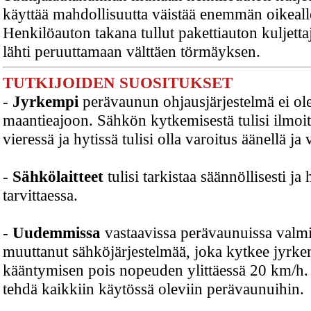
käyttää mahdollisuutta väistää enemmän oikeall
Henkilöauton takana tullut pakettiauton kuljetta
lähti peruuttamaan välttäen törmäyksen.
TUTKIJOIDEN SUOSITUKSET
-
Jyrkempi
perävaunun ohjausjärjestelmä ei ole
maantieajoon. Sähkön kytkemisestä tulisi ilmoit
vieressä ja hytissä tulisi olla varoitus äänellä ja 
-
Sähkölaitteet
tulisi tarkistaa säännöllisesti ja
tarvittaessa.
-
Uudemmissa
vastaavissa perävaunuissa valmi
muuttanut sähköjärjestelmää, joka kytkee jyr
kääntymisen pois nopeuden ylittäessä 20 km/h. 
tehdä kaikkiin käytössä oleviin perävaunuihin.