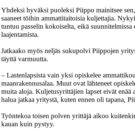
Yhdeksi hyväksi puoleksi Piippo mainitsee sen, 
saaneet töihin ammattitaitoisia kuljettajia. Nyk
tuntuu passelin kokoiselta, eikä suunnitelmissa
laajentamista.
Jatkaako myös neljäs sukupolvi Piippojen yrityst
täyttä varmuutta.
– Lastenlapsista vain yksi opiskelee ammattiko
maanrakennusalaa. Muut ovat lähteneet opiskel
muita aloja. Kuljetusyrittäjien lapset eivät enää 
halua jatkaa yritystä, kuten ennen oli tapana, Pi
Työntekoa toisen polven yrittäjä aikoo kuitenkin
kauan kuin pystyy.