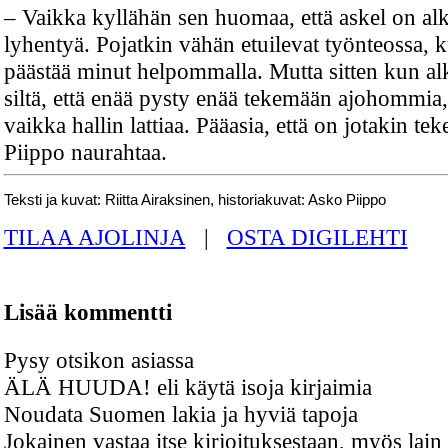
– Vaikka kyllähän sen huomaa, että askel on al
lyhentyä. Pojatkin vähän etuilevat työnteossa, k
päästää minut helpommalla. Mutta sitten kun al
siltä, että enää pysty enää tekemään ajohommia,
vaikka hallin lattiaa. Pääasia, että on jotakin te
Piippo naurahtaa.
Teksti ja kuvat: Riitta Airaksinen, historiakuvat: Asko Piippo
TILAA AJOLINJA
|
OSTA DIGILEHTI
Lisää kommentti
Pysy otsikon asiassa
ÄLÄ HUUDA! eli käytä isoja kirjaimia
Noudata Suomen lakia ja hyviä tapoja
Jokainen vastaa itse kirjoituksestaan, myös lain