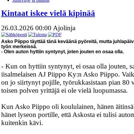
Juttuvihje ja palaute
Kintaat iskee vielä kipinää
26.03.2026 00:00
Ajolinja
Asko Piippo täyttää tänä keväänä pyöreitä, mutta juhlapäiv
työn merkeissä.
- Olen auton hyttiin syntynyt, joten jouten en osaa olla.
- Kun on hyttiin syntynyt, ei osaa olla jouten, 
iisalmelaisen AJ Piippo Ky:n Asko Piippo. Vai
on jo siirtynyt pojille, työrukkasistaan pian 80 
toisen polven yrittäjä ei ole vielä luopumassa.
Kun Asko Piippo oli koululainen, hänen äitinsä 
hänet lyseon portille, että Askosta ei tulisi auto
kuitenkin kävi.