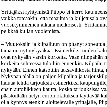
Yrittäjäksi ryhtymistä Piippo ei kerro katuneen
vaikka toteaakin, että maailma ja kuljetusala ov
vuosikymmenien aikana melkoisesti. Yrittämine
pelkkää kullan vuolemista.
– Muutoksiin ja kilpailuun on pitänyt sopeutua ja
tämä on nyt nykyaikaa. Esimerkiksi uuden kalu
ovat nykyään varsin korkeita. Vaan niinpähän n
korkeita suhteessa tuloihin ennenkin. Kilpailu to
nykyään. Ennen katsottiin taksavihkosta hinta, mi
Nykyään alalla on paljon kilpailua ja tarjouskilp
haluaa tehdä tarjouksia esimerkiksi kaupungille,
ensin autoliikkeen kautta, koska tarjouksissa va
päästöiltään tietyn euroluokituksen täyttävää ka
olla kynnys etenkin aloittelevalle yrittäjälle, Pii