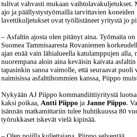
tulivat vahvasti mukaan vaihtolavakuljetukset. 
ajo ja päällystystyömailla tarvittavien koneiden
lavettikuljetukset ovat työllistäneet yritystä jo p
– Asfaltin ajosta olen pitänyt aina. Työmaita on
Suomea Tammisaaresta Rovaniemen korkeudel
ajan enää vain lähialueella katulamppujen alla, 
nuorempana aloin aina keväisin kaivata asfaltin 
tapasinkin sanoa vaimolle, että seuraavat puoli 
naimisissa asfalttihommien kanssa, Piippo muist
Nykyään AJ Piippo kommandiittiyritystä luots
kaksi poikaa,
Antti Piippo
ja
Janne Piippo
. V
isännän matkamittariin tulee huhtikuussa 80 vuo
työrukkaset iskevät vielä kipinää.
– Olen pojilla kuljettajana, Piippo selventää.