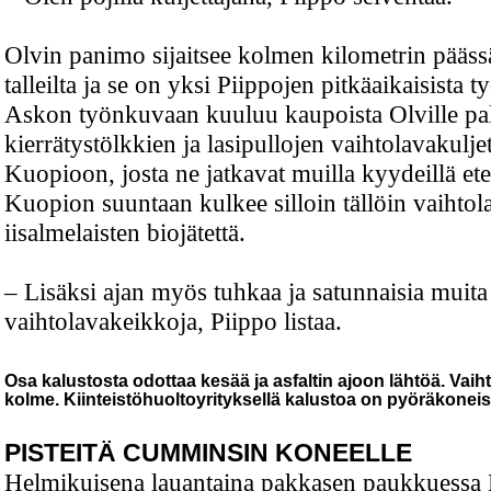
Olvin panimo sijaitsee kolmen kilometrin pääss
talleilta ja se on yksi Piippojen pitkäaikaisista työ
Askon työnkuvaan kuuluu kaupoista Olville pa
kierrätystölkkien ja lasipullojen vaihtolavakulje
Kuopioon, josta ne jatkavat muilla kyydeillä et
Kuopion suuntaan kulkee silloin tällöin vaihtol
iisalmelaisten biojätettä.
– Lisäksi ajan myös tuhkaa ja satunnaisia muita
vaihtolavakeikkoja, Piippo listaa.
Osa kalustosta odottaa kesää ja asfaltin ajoon lähtöä. Vaih
kolme. Kiinteistöhuoltoyrityksellä kalustoa on pyöräkoneist
PISTEITÄ CUMMINSIN KONEELLE
Helmikuisena lauantaina pakkasen paukkuessa 