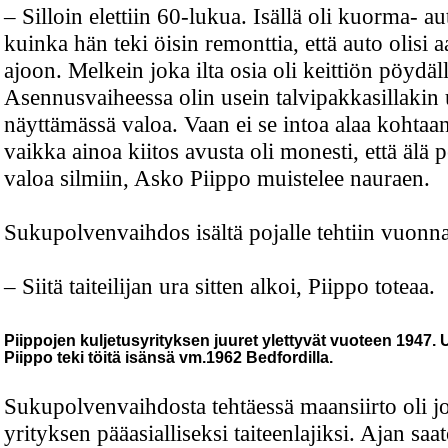
– Silloin elettiin 60-lukua. Isällä oli kuorma- au
kuinka hän teki öisin remonttia, että auto olisi 
ajoon. Melkein joka ilta osia oli keittiön pöydäll
Asennusvaiheessa olin usein talvipakkasillakin
näyttämässä valoa. Vaan ei se intoa alaa kohtaa
vaikka ainoa kiitos avusta oli monesti, että älä 
valoa silmiin, Asko Piippo muistelee nauraen.
Sukupolvenvaihdos isältä pojalle tehtiin vuonn
– Siitä taiteilijan ura sitten alkoi, Piippo toteaa.
Piippojen kuljetusyrityksen juuret ylettyvät vuoteen 1947.
Piippo teki töitä isänsä vm.1962 Bedfordilla.
Sukupolvenvaihdosta tehtäessä maansiirto oli 
yrityksen pääasialliseksi taiteenlajiksi. Ajan sa