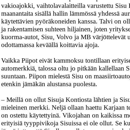
vakioajokki, vaihtolavalaitteilla varustettu Sisu
maanantaita sisällä hallin lämmössä yhdessä au
käytettävien pyöräkoneiden kanssa. Talvi on ol
ja rakentamisen suhteen hiljainen, joten yrityk
kuorma-autot, Sisu, Volvo ja MB värjöttelevät 
odottamassa keväällä koittavia ajoja.
Vaikka Piipot eivät kammoksu tontillaan erityis
automerkkiä, talossa oltu jo pitkään kallellaan S
suuntaan. Piipon mielestä Sisu on maasiirtoautoj
etenkin jämäkän alustansa puolesta.
– Meillä on ollut Sisuja Kontiosta lähtien ja Sisu
mieleinen merkki. Neljä ollaan haettu Karjaan te
on ostettu käytettyinä. Vikojahan on kaikissa m
erityisiä tyyppivikoja Sisuissa ei ole ollut. Se k