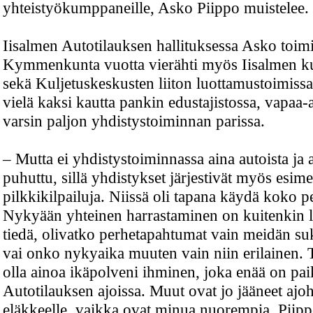
yhteistyökumppaneille, Asko Piippo muistelee.
Iisalmen Autotilauksen hallituksessa Asko toimi
Kymmenkunta vuotta vierähti myös Iisalmen kul
sekä Kuljetuskeskusten liiton luottamustoimissa
vielä kaksi kautta pankin edustajistossa, vapaa-
varsin paljon yhdistystoiminnan parissa.
– Mutta ei yhdistystoiminnassa aina autoista ja 
puhuttu, sillä yhdistykset järjestivät myös esime
pilkkikilpailuja. Niissä oli tapana käydä koko 
Nykyään yhteinen harrastaminen on kuitenkin 
tiedä, olivatko perhetapahtumat vain meidän su
vai onko nykyaika muuten vain niin erilainen. T
olla ainoa ikäpolveni ihminen, joka enää on pai
Autotilauksen ajoissa. Muut ovat jo jääneet aj
eläkkeelle, vaikka ovat minua nuorempia, Piipp