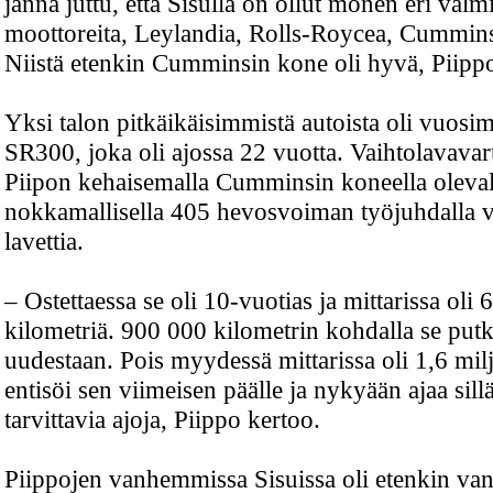
jännä juttu, että Sisulla on ollut monen eri valm
moottoreita, Leylandia, Rolls-Roycea, Cummins
Niistä etenkin Cumminsin kone oli hyvä, Piippo
Yksi talon pitkäikäisimmistä autoista oli vuosi
SR300, joka oli ajossa 22 vuotta. Vaihtolavavar
Piipon kehaisemalla Cumminsin koneella oleval
nokkamallisella 405 hevosvoiman työjuhdalla v
lavettia.
– Ostettaessa se oli 10-vuotias ja mittarissa oli
kilometriä. 900 000 kilometrin kohdalla se putki
uudestaan. Pois myydessä mittarissa oli 1,6 mil
entisöi sen viimeisen päälle ja nykyään ajaa sill
tarvittavia ajoja, Piippo kertoo.
Piippojen vanhemmissa Sisuissa oli etenkin v