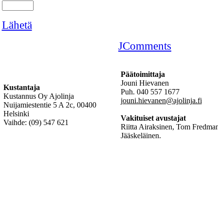
Lähetä
JComments
Päätoimittaja
Jouni Hievanen
Kustantaja
Puh. 040 557 1677
Kustannus Oy Ajolinja
jouni.hievanen@ajolinja.fi
Nuijamiestentie 5 A 2c, 00400
Helsinki
Vakituiset avustajat
Vaihde: (09) 547 621
Riitta Airaksinen, Tom Fredman
Jääskeläinen.