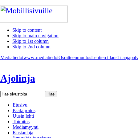
Skip to content
Skip to main navigation
Skip to 1st column
Skip to 2nd column
Mediatiedot
www-mediatiedot
Osoitteenmuutos
Lehtien tilaus
Tilaajapal
Ajolinja
Etusivu
Pääkirjoitus
Uusin lehti
Toimitus
Mediamyynti
Kustantaja