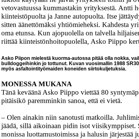
vetovastuussa kummastakin yrityksestä. Antti 
kiinteistöpuolta ja Janne autopuolta. Itse jättäy
sitten äänettömäksi yhtiömieheksi. Kahdesta yri
oma etunsa. Kun ajopuolella on talvella hiljaise
riittää kiinteistönhoitopuolella, Asko Piippo ker
Asko Piipon mielestä kuorma-autossa pitää olla nokka, va
bulldoggeihinkin jo tottunut. Kuvan vuosimallin 1988 SR300
myös asfaltointityömaiden koneiden siirtokuljetuksia.
MONESSA MUKANA
Tänä keväänä Asko Piippo viettää 80 syntymäpä
pitäisikö paremminkin sanoa, että ei vietä.
– Olen ainakin niin sanotusti matkoilla. Juhlimi
jäädä, sillä aikoinaan pidin isot viisikymppiset. 
monissa luottamustoimissa ja halusin järjestää juh