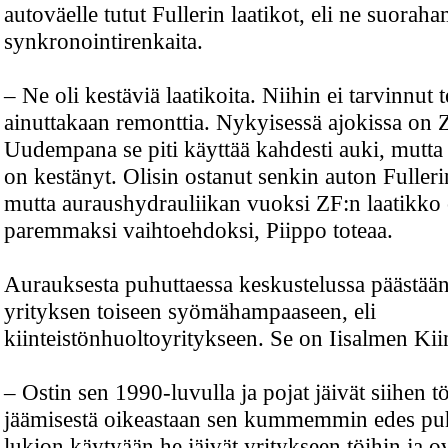
autoväelle tutut Fullerin laatikot, eli ne suorah
synkronointirenkaita.
– Ne oli kestäviä laatikoita. Niihin ei tarvinnut 
ainuttakaan remonttia. Nykyisessä ajokissa on Z
Uudempana se piti käyttää kahdesti auki, mutta 
on kestänyt. Olisin ostanut senkin auton Fullerin
mutta auraushydrauliikan vuoksi ZF:n laatikko 
paremmaksi vaihtoehdoksi, Piippo toteaa.
Aurauksesta puhuttaessa keskustelussa päästään
yrityksen toiseen syömähampaaseen, eli
kiinteistönhuoltoyritykseen. Se on Iisalmen Kii
– Ostin sen 1990-luvulla ja pojat jäivät siihen tö
jäämisestä oikeastaan sen kummemmin edes puh
lukion käytyään he jäivät yritykseen töihin ja 