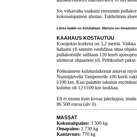
Jos virkavalta vaakaisi enemmän pullakor
kokonaispainon alustaa. Tukholman alueella
Lähes kaikki on kohdallaan. Marista voi ilmastoin
KAAHAUS KOSTAUTUU
Koeajokin korkeus on 3,2 metriä. Vaikka i
haluaisi yli satasen vauhdissa ottaa ohjak
pullakorisille sallitaan 120 km/h ajonopeu
ulottuvat ohjaamon yli. Peltikoriset pakut e
Polttoaineen kulutuslukemat antavat myös v
Nurmijärveltä Tampereelle 100 km/h vakio
l/100 km. Kun palattiin takaisin myötätuu
kulutus oli 12 l/100 km luokkaa.
Eli ei muuta kuin kovaa jakeluajoa, mutta 
86 500 euroa (alv 0).
MASSAT
Kokonaispaino:
3 500 kg
Omapaino:
2 730 kg
Kantavuus:
770 kg