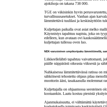
ajokilsoja on takana 738 000.
TGE on väkisinkin hyvin perusvarustettu,
turvallisuusasetukset. Vanhan ajan karval
lämmitettävä tuulilasi ja keskinäyttöön tu
Kuljettajan paikalla ovat asiat melko mallik
Käynnistys tapahtuu napista, joka on tyyp
edelleen, kun avataan ovi kaukosäätimellä.
kuljettajan tullessa oven luo.
NEK-varusteinen umpikoripaku lämmittimellä, sa
Liikkeellelähtö tapahtuu vaivattomasti, 
päälle näppärästi oikeasta viiksestä ja sä
Nahkaisessa lämmitettävässä ratissa on mie
sähköisesti tehostettu ohjaus pilaa menofii
moottorin ääni, tasakaasulla molemmat rau
Kuljettajalla on ohjaamossa seesteinen olo
kootaankin. Laatu kostuu pienistä yksity
Ajanmukaisuutta, ei välttämättä käytettäv
kosketuksella toimivasta keskinäytöstä (1