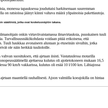
isia, monessa tapauksessa jouduttaisi harkitsemaan suuremman
 on ratsioissa jäänyt kiinni valtava määrä ylipainoisia pakettiautoja.
nin säädöistä, jotka ovat kosketusnäytön takana.
lmanohjain onkin virtaviivaistamassa ilmavirtauksia, puuskainen tuuli
sia. Turvallisuusnäkökohdasta voidaan pitää erikoisena, että
s. Tuuli haukkaa avonaiseen alustaan ja etuseinän sivuihin, jotka
ivät ole näin herkkiä tuulioloille.
ahvan suosituksen, että ajetaan iisisti. Vastatuulessa motarilla
nopeussäätimellä ajettaessa kulutus oli ajotietokoneen mukaan 16,5
lessa 90 km/h vakkarissa, kulutus oli enää 10 l/100 km. Lähiajossa
ajetaan maantiellä rauhallisesti. Ajoon valmiilla koeajokilla on hintaa