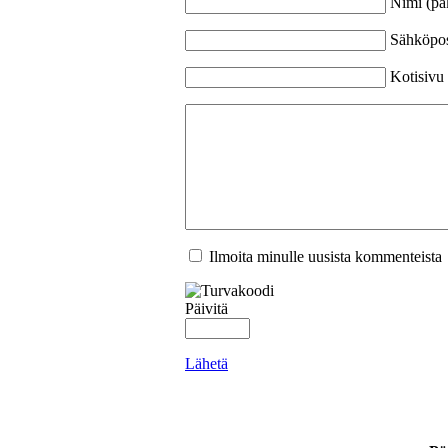
Nimi (pa
Sähköpost
Kotisivu
Ilmoita minulle uusista kommenteista
Päivitä
Lähetä