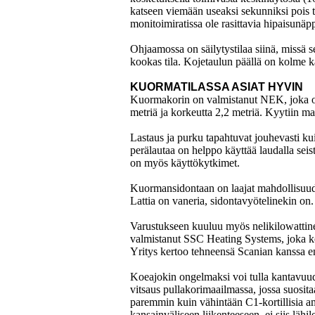
katseen viemään useaksi sekunniksi pois t
monitoimiratissa ole rasittavia hipaisunäp
Ohjaamossa on säilytystilaa siinä, missä 
kookas tila. Kojetaulun päällä on kolme 
KUORMATILASSA ASIAT HYVIN
Kuormakorin on valmistanut NEK, joka on j
metriä ja korkeutta 2,2 metriä. Kyytiin ma
Lastaus ja purku tapahtuvat jouhevasti k
perälautaa on helppo käyttää laudalla sei
on myös käyttökytkimet.
Kuormansidontaan on laajat mahdollisuudet
Lattia on vaneria, sidontavyötelinekin on. 
Varustukseen kuuluu myös nelikilowattin
valmistanut SSC Heating Systems, joka ke
Yritys kertoo tehneensä Scanian kanssa 
Koeajokin ongelmaksi voi tulla kantavuud
vitsaus pullakorimaailmassa, jossa suositaa
paremmin kuin vähintään C1-kortillisia am
kansainväliseen liikenteeseen, ei siis läh