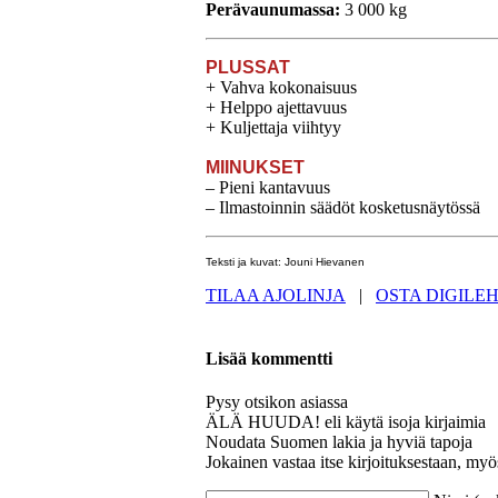
Perävaunumassa:
3 000 kg
PLUSSAT
+ Vahva kokonaisuus
+ Helppo ajettavuus
+ Kuljettaja viihtyy
MIINUKSET
– Pieni kantavuus
– Ilmastoinnin säädöt kosketusnäytössä
Teksti ja kuvat: Jouni Hievanen
TILAA AJOLINJA
|
OSTA DIGILEH
Lisää kommentti
Pysy otsikon asiassa
ÄLÄ HUUDA! eli käytä isoja kirjaimia
Noudata Suomen lakia ja hyviä tapoja
Jokainen vastaa itse kirjoituksestaan, myö