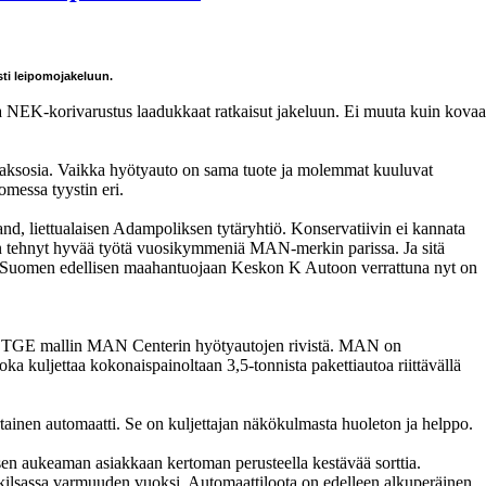
sti leipomojakeluun.
 NEK-korivarustus laadukkaat ratkaisut jakeluun. Ei muuta kuin kovaa
sosia. Vaikka hyötyauto on sama tuote ja molemmat kuuluvat
messa tyystin eri.
 liettualaisen Adampoliksen tytäryhtiö. Konservatiivin ei kannata
 on tehnyt hyvää työtä vuosikymmeniä MAN-merkin parissa. Ja sitä
ttä Suomen edellisen maahantuojaan Keskon K Autoon verrattuna nyt on
N TGE mallin MAN Centerin hyötyautojen rivistä. MAN on
 joka kuljettaa kokonaispainoltaan 3,5-tonnista pakettiautoa riittävällä
ainen automaatti. Se on kuljettajan näkökulmasta huoleton ja helppo.
isen aukeaman asiakkaan kertoman perusteella kestävää sorttia.
 kilsassa varmuuden vuoksi. Automaattiloota on edelleen alkuperäinen,