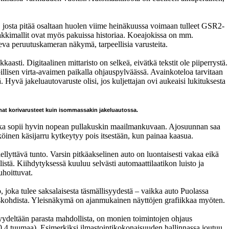
 josta pitää osaltaan huolen viime heinäkuussa voimaan tulleet GSR2-
akkimallit ovat myös pakuissa historiaa. Koeajokissa on mm.
leva peruutuskameran näkymä, tarpeellisia varusteita.
kaasti. Digitaalinen mittaristo on selkeä, eivätkä tekstit ole piiperrystä.
illisen virta-avaimen paikalla ohjauspylväässä. Avainkoteloa tarvitaan
 Hyvä jakeluautovaruste olisi, jos kuljettajan ovi aukeaisi lukituksesta
mat korivarusteet kuin isommassakin jakeluautossa.
joka sopii hyvin nopean pullakuskin maailmankuvaan. Ajosuunnan saa
hköinen käsijarru kytkeytyy pois itsestään, kun painaa kaasua.
llyttävä tunto. Varsin pitkäakselinen auto on luontaisesti vakaa eikä
listä. Kiihdytyksessä kuuluu selvästi automaattilaatikon luisto ja
hoittuvat.
, joka tulee saksalaisesta täsmällisyydestä – vaikka auto Puolassa
iskohdista. Yleisnäkymä on ajanmukainen näyttöjen grafiikkaa myöten.
yydeltään parasta mahdollista, on monien toimintojen ohjaus
0,4 tuumaa). Esimerkiksi ilmastointikokonaisuuden hallinnassa joutuu