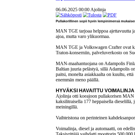
06.06.2025 00:00
Ajolinja
Pullakorillinen sopii hyvin lempinimensä mukaise
MAN TGE tarjoaa helppoa ajettavuutta ja
ajoa, mutta varo ylikuormaa.
MAN TGE ja Volkswagen Crafter ovat kak
Traton-konserniin, palveluverkosto on Suo
MAN-maahantuojana on Adampolis Finland,
Baltian juuria pelästyä, sillä Adampolis
paitsi, monelta asiakkaalta on kuultu, e
enemmän meno päällä.
HYVÄKSI HAVAITTU VOIMALINJA
Ajolinja otti koeajoon pullakorisen MA
kaksilitraisella 177 heppaisella dieselillä,
meiningillä.
Vaihteistona on perinteinen kahdeksanport
Voimalinja, diesel ja automaatti, on edell
Taksiyrittäjä vaihdatti moottorin 500 000