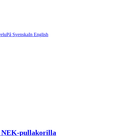
velu
På Svenska
In English
NEK-pullakorilla