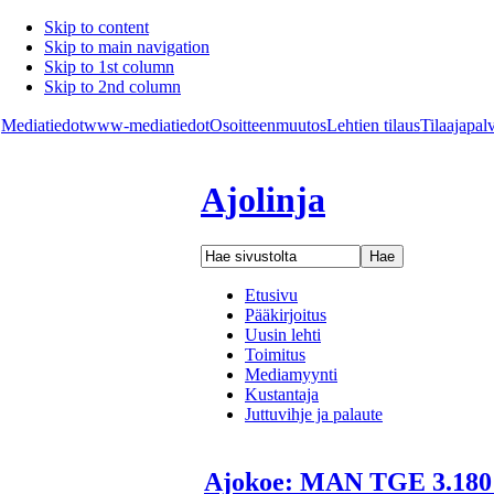
Skip to content
Skip to main navigation
Skip to 1st column
Skip to 2nd column
Mediatiedot
www-mediatiedot
Osoitteenmuutos
Lehtien tilaus
Tilaajapal
Ajolinja
Etusivu
Pääkirjoitus
Uusin lehti
Toimitus
Mediamyynti
Kustantaja
Juttuvihje ja palaute
Ajokoe: MAN TGE 3.180 