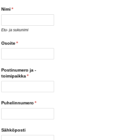
Nimi
(pakollinen)
*
Etu- ja sukunimi
Osoite
(pakollinen)
*
Postinumero ja -
toimipaikka
(pakollinen)
*
Puhelinnumero
(pakollinen)
*
Sähköposti