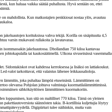
iestä, kun haluaa vaikka säätää puhallusta. Hyvä sentään on, ettei
päimiä.
se on mahdollista. Kun matkustajien penkkiosat nostaa ylös, avautuu
kaukaloa.
akeluautojen korituksissa vahva tekijä. Korilla on sisäpituutta 4,5
htuu varsin mukavasti rullakoita ja lavatavaraa.
uin isommassakin jakeluautossa. Dhollandian 750 kiloa kantavaa
sten johtokapulalla tai kaukosäätimellä. Ulkona sivuseinässä vasemmalla
. Sidontakiskot ovat kahdessa kerroksessa ja lisäksi on lattiakoukut.
Led-valot tarkoittavat, että valaistus lähenee leikkausalioloja.
en lämmitin, joka puhaltaa lämpöä etuseinästä. Lämmittimen on
rtoo olevansa Pohjolan johtava valmistaja kuormatilalämmittimissä.
ensimmäisen sähkökäyttöisen lämmittimen kuormakoriin.
en loppuminen, kun sitä on maltilliset 770 kiloa. Tämä on yleinen
n pakettiautoversiota säännösten takia. B-kortillisia kuljettajia löytyy
mattipätevyydellä. Digipiirturi tulee näihinkin, mutta vain
ileipomojakeluun.