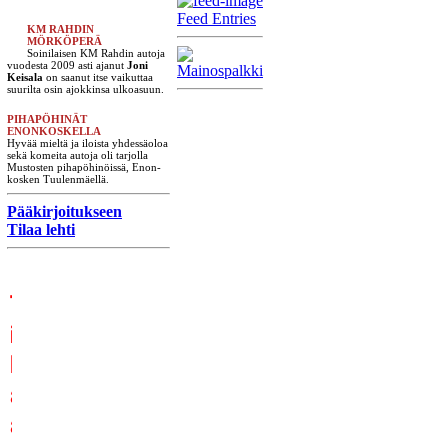
Feed Entries
KM RAHDIN
MÖRKÖPERÄ
Soinilaisen KM Rahdin autoja
vuodesta 2009 asti ajanut
Joni
Keisala
on saanut itse vaikuttaa
suurilta osin ajokkinsa ulkoasuun.
PIHAPÖHINÄT
ENONKOSKELLA
Hyvää mieltä ja iloista yhdessäoloa
sekä komeita autoja oli tarjolla
Mustosten pihapöhinöissä, Enon-
kosken Tuulenmäellä.
Pääkirjoitukseen
Tilaa lehti