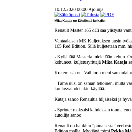
10.12.2020 00:00
Ajolinja
Mika Kataja on lähdössä keikalle.
Renault Master 165 dCi saa ylistystä vantaa
Vantaalaisen MK Kuljetuksen uusin työkal
165 Red Edition. Sillä kuljetetaan mm. his
- Kyllä tätä Masteria mielellään kehuu. O
kehuneet, kuljetusyrittäjä
Mika Kataja
sa
Kokemusta on. Vaihtoon meni samanlainen
- Tämä uusi on saman tehoinen, mutta vä
kuutosvaihdettakin käyttää.
Kataja sanoo Renaultia hiljaiseksi ja hyväk
- Sprinter maksaisi kahdeksan tonnia enem
autoilija sanoo.
Renault on hankittu ”punaisesta” verkosto
Edition mallia. Myyjänä toimi
Pekka
Mä