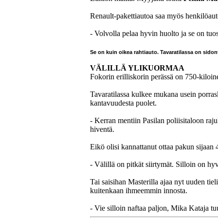
Renault-pakettiautoa saa myös henkilöauto
- Volvolla pelaa hyvin huolto ja se on tuo
Se on kuin oikea rahtiauto. Tavaratilassa on sidont
VÄLILLÄ YLIKUORMAA
Fokorin erilliskorin perässä on 750-kiloin
Tavaratilassa kulkee mukana usein porraski
kantavuudesta puolet.
- Kerran mentiin Pasilan poliisitaloon ra
hiventä.
Eikö olisi kannattanut ottaa pakun sijaan
- Välillä on pitkät siirtymät. Silloin on hyv
Tai saisihan Masterilla ajaa nyt uuden tie
kuitenkaan ihmeemmin innosta.
- Vie silloin naftaa paljon, Mika Kataja t