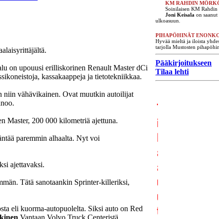
KM RAHDIN MÖRK
Soinilaisen KM Rahdin a
Joni Keisala
on saanut i
ulkoasuun.
PIHAPÖHINÄT ENONK
Hyvää mieltä ja iloista yhde
tarjolla Mustosten pihapöh
laisyrittäjältä.
Pääkirjoitukseen
u on upouusi erilliskorinen Renault Master dCi
Tilaa lehti
sikoneistoja, kassakaappeja ja tietotekniikkaa.
n niin vähävikainen. Ovat muutkin autoilijat
noo.
 Master, 200 000 kilometriä ajettuna.
äntää paremmin alhaalta. Nyt voi
si ajettavaksi.
män. Tätä sanotaankin Sprinter-killeriksi,
sta eli kuorma-autopuolelta. Siksi auto on Red
kinen
Vantaan Volvo Truck Centeristä.