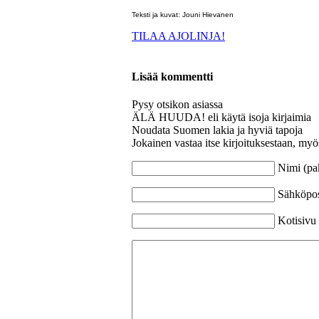
Teksti ja kuvat: Jouni Hievanen
TILAA AJOLINJA!
Lisää kommentti
Pysy otsikon asiassa
ÄLÄ HUUDA! eli käytä isoja kirjaimia
Noudata Suomen lakia ja hyviä tapoja
Jokainen vastaa itse kirjoituksestaan, myö
Nimi (pa
Sähköpost
Kotisivu