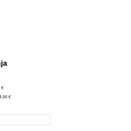
nja
akollinen)
 €
4,00 €