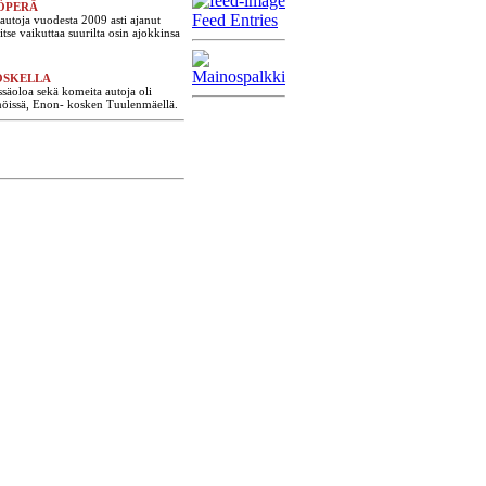
ÖPERÄ
Feed Entries
utoja vuodesta 2009 asti ajanut
tse vaikuttaa suurilta osin ajokkinsa
OSKELLA
ssäoloa sekä komeita autoja oli
inöissä, Enon- kosken Tuulenmäellä.