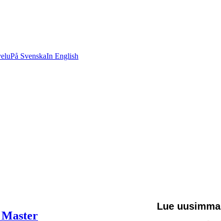
velu
På Svenska
In English
Lue uusimma
 Master