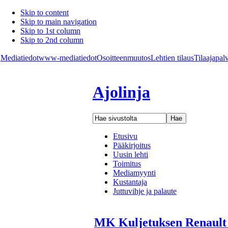
Skip to content
Skip to main navigation
Skip to 1st column
Skip to 2nd column
Mediatiedot
www-mediatiedot
Osoitteenmuutos
Lehtien tilaus
Tilaajapal
Ajolinja
Etusivu
Pääkirjoitus
Uusin lehti
Toimitus
Mediamyynti
Kustantaja
Juttuvihje ja palaute
MK Kuljetuksen Renault