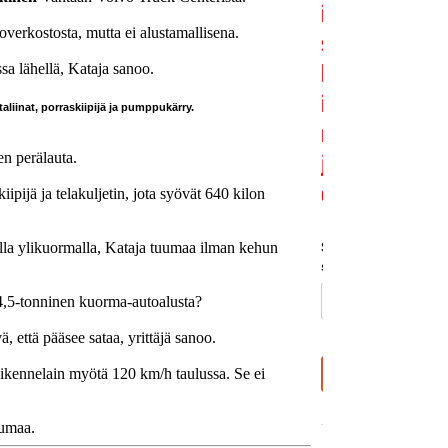
verkostosta, mutta ei alustamallisena.
ssa lähellä, Kataja sanoo.
aliinat, porraskiipijä ja pumppukärry.
en perälauta.
ipijä ja telakuljetin, jota syövät 640 kilon
julla ylikuormalla, Kataja tuumaa ilman kehun
 4,5-tonninen kuorma-autoalusta?
ä, että pääsee sataa, yrittäjä sanoo.
liikennelain myötä 120 km/h taulussa. Se ei
uumaa.