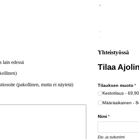
Yhteistyössä
s lain edessä
Tilaa Ajoli
kollinen)
iosoite (pakollinen, mutta ei näytetä)
Tilauksen muoto
(p
*
Kestotilaus
69,90
Määräaikainen
8
Nimi
(pakollinen)
*
Etu- ja sukunimi